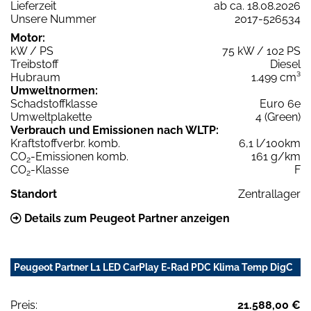
Lieferzeit
ab ca. 18.08.2026
Unsere Nummer
2017-526534
Motor:
kW / PS
75 kW / 102 PS
Treibstoff
Diesel
Hubraum
1.499 cm³
Umweltnormen:
Schadstoffklasse
Euro 6e
Umweltplakette
4 (Green)
Verbrauch und Emissionen nach WLTP:
Kraftstoffverbr. komb.
6,1 l/100km
CO
-Emissionen komb.
161 g/km
2
CO
-Klasse
F
2
Standort
Zentrallager
Details zum Peugeot Partner anzeigen
Peugeot Partner L1 LED CarPlay E-Rad PDC Klima Temp DigC
Preis:
21.588,00 €