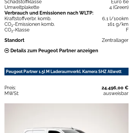
Schadstoffklasse
Euro 6e
Umweltplakette
4 (Green)
Verbrauch und Emissionen nach WLTP:
Kraftstoffverbr. komb.
6,1 l/100km
CO
-Emissionen komb.
161 g/km
2
CO
-Klasse
F
2
Standort
Zentrallager
Details zum Peugeot Partner anzeigen
Peugeot Partner 1.5l M Laderaumverkl. Kamera SHZ Allwett
Preis:
24.496,00 €
MWSt:
ausweisbar