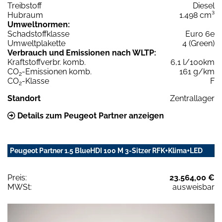
Treibstoff
Diesel
Hubraum
1.498 cm³
Umweltnormen:
Schadstoffklasse
Euro 6e
Umweltplakette
4 (Green)
Verbrauch und Emissionen nach WLTP:
Kraftstoffverbr. komb.
6,1 l/100km
CO
-Emissionen komb.
161 g/km
2
CO
-Klasse
F
2
Standort
Zentrallager
Details zum Peugeot Partner anzeigen
Peugeot Partner 1.5 BlueHDI 100 M 3-Sitzer RFK+Klima+LED
Preis:
23.564,00 €
MWSt:
ausweisbar