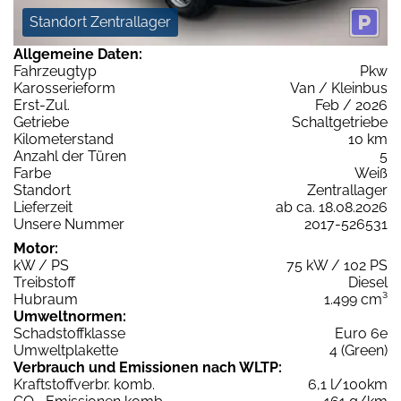
Standort Zentrallager
Allgemeine Daten:
Fahrzeugtyp
Pkw
Karosserieform
Van / Kleinbus
Erst-Zul.
Feb / 2026
Getriebe
Schaltgetriebe
Kilometerstand
10 km
Anzahl der Türen
5
Farbe
Weiß
Standort
Zentrallager
Lieferzeit
ab ca. 18.08.2026
Unsere Nummer
2017-526531
Motor:
kW / PS
75 kW / 102 PS
Treibstoff
Diesel
Hubraum
1.499 cm³
Umweltnormen:
Schadstoffklasse
Euro 6e
Umweltplakette
4 (Green)
Verbrauch und Emissionen nach WLTP:
Kraftstoffverbr. komb.
6,1 l/100km