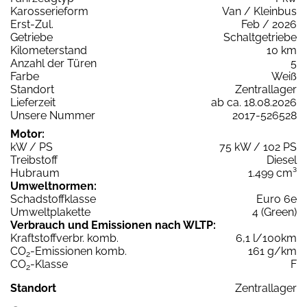
Karosserieform
Van / Kleinbus
Erst-Zul.
Feb / 2026
Getriebe
Schaltgetriebe
Kilometerstand
10 km
Anzahl der Türen
5
Farbe
Weiß
Standort
Zentrallager
Lieferzeit
ab ca. 18.08.2026
Unsere Nummer
2017-526528
Motor:
kW / PS
75 kW / 102 PS
Treibstoff
Diesel
Hubraum
1.499 cm³
Umweltnormen:
Schadstoffklasse
Euro 6e
Umweltplakette
4 (Green)
Verbrauch und Emissionen nach WLTP:
Kraftstoffverbr. komb.
6,1 l/100km
CO
-Emissionen komb.
161 g/km
2
CO
-Klasse
F
2
Standort
Zentrallager