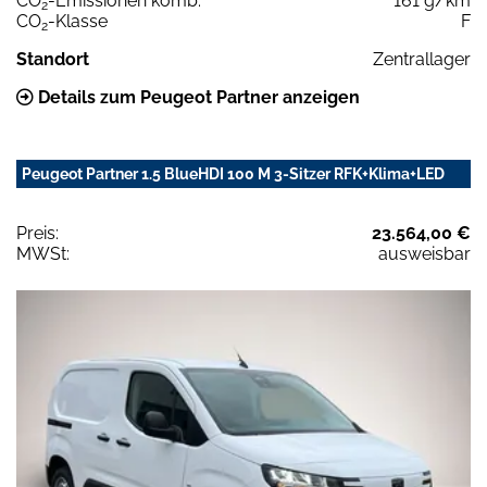
CO
-Emissionen komb.
161 g/km
2
CO
-Klasse
F
2
Standort
Zentrallager
Details zum Peugeot Partner anzeigen
Peugeot Partner 1.5 BlueHDI 100 M 3-Sitzer RFK+Klima+LED
Preis:
23.564,00 €
MWSt:
ausweisbar