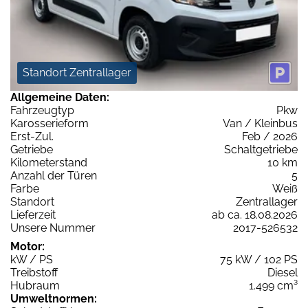
Standort Zentrallager
Allgemeine Daten:
Fahrzeugtyp
Pkw
Karosserieform
Van / Kleinbus
Erst-Zul.
Feb / 2026
Getriebe
Schaltgetriebe
Kilometerstand
10 km
Anzahl der Türen
5
Farbe
Weiß
Standort
Zentrallager
Lieferzeit
ab ca. 18.08.2026
Unsere Nummer
2017-526532
Motor:
kW / PS
75 kW / 102 PS
Treibstoff
Diesel
Hubraum
1.499 cm³
Umweltnormen: