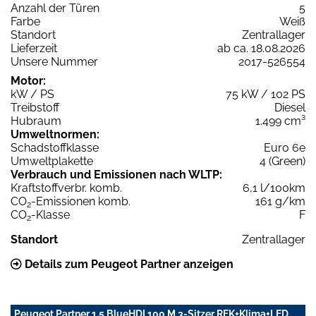
Anzahl der Türen
5
Farbe
Weiß
Standort
Zentrallager
Lieferzeit
ab ca. 18.08.2026
Unsere Nummer
2017-526554
Motor:
kW / PS
75 kW / 102 PS
Treibstoff
Diesel
Hubraum
1.499 cm³
Umweltnormen:
Schadstoffklasse
Euro 6e
Umweltplakette
4 (Green)
Verbrauch und Emissionen nach WLTP:
Kraftstoffverbr. komb.
6,1 l/100km
CO
-Emissionen komb.
161 g/km
2
CO
-Klasse
F
2
Standort
Zentrallager
Details zum Peugeot Partner anzeigen
Peugeot Partner 1.5 BlueHDI 100 M 3-Sitzer RFK+Klima+LED