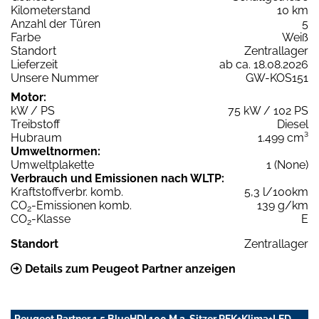
Kilometerstand
10 km
Anzahl der Türen
5
Farbe
Weiß
Standort
Zentrallager
Lieferzeit
ab ca. 18.08.2026
Unsere Nummer
GW-KOS151
Motor:
kW / PS
75 kW / 102 PS
Treibstoff
Diesel
Hubraum
1.499 cm³
Umweltnormen:
Umweltplakette
1 (None)
Verbrauch und Emissionen nach WLTP:
Kraftstoffverbr. komb.
5,3 l/100km
CO
-Emissionen komb.
139 g/km
2
CO
-Klasse
E
2
Standort
Zentrallager
Details zum Peugeot Partner anzeigen
Peugeot Partner 1.5 BlueHDI 100 M 3-Sitzer RFK+Klima+LED