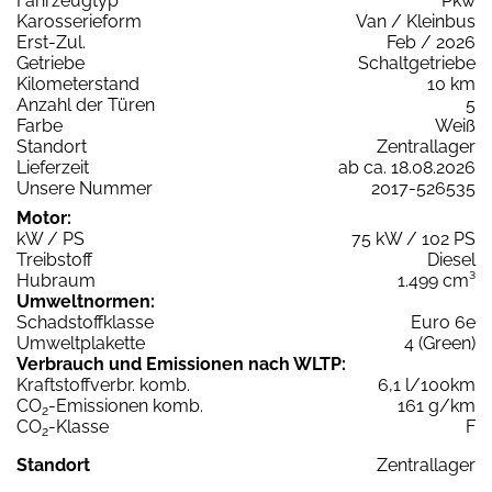
Fahrzeugtyp
Pkw
Karosserieform
Van / Kleinbus
Erst-Zul.
Feb / 2026
Getriebe
Schaltgetriebe
Kilometerstand
10 km
Anzahl der Türen
5
Farbe
Weiß
Standort
Zentrallager
Lieferzeit
ab ca. 18.08.2026
Unsere Nummer
2017-526535
Motor:
kW / PS
75 kW / 102 PS
Treibstoff
Diesel
Hubraum
1.499 cm³
Umweltnormen:
Schadstoffklasse
Euro 6e
Umweltplakette
4 (Green)
Verbrauch und Emissionen nach WLTP:
Kraftstoffverbr. komb.
6,1 l/100km
CO
-Emissionen komb.
161 g/km
2
CO
-Klasse
F
2
Standort
Zentrallager