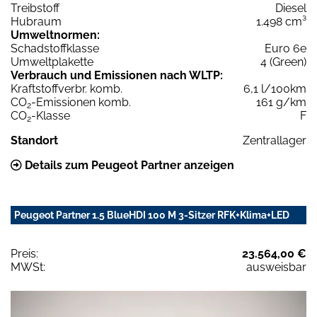
Treibstoff
Diesel
Hubraum
1.498 cm³
Umweltnormen:
Schadstoffklasse
Euro 6e
Umweltplakette
4 (Green)
Verbrauch und Emissionen nach WLTP:
Kraftstoffverbr. komb.
6,1 l/100km
CO
-Emissionen komb.
161 g/km
2
CO
-Klasse
F
2
Standort
Zentrallager
Details zum Peugeot Partner anzeigen
Peugeot Partner 1.5 BlueHDI 100 M 3-Sitzer RFK+Klima+LED
Preis:
23.564,00 €
MWSt:
ausweisbar