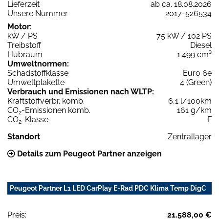
Lieferzeit
ab ca. 18.08.2026
Unsere Nummer
2017-526534
Motor:
kW / PS
75 kW / 102 PS
Treibstoff
Diesel
Hubraum
1.499 cm³
Umweltnormen:
Schadstoffklasse
Euro 6e
Umweltplakette
4 (Green)
Verbrauch und Emissionen nach WLTP:
Kraftstoffverbr. komb.
6,1 l/100km
CO
-Emissionen komb.
161 g/km
2
CO
-Klasse
F
2
Standort
Zentrallager
Details zum Peugeot Partner anzeigen
Peugeot Partner L1 LED CarPlay E-Rad PDC Klima Temp DigC
Preis:
21.588,00 €