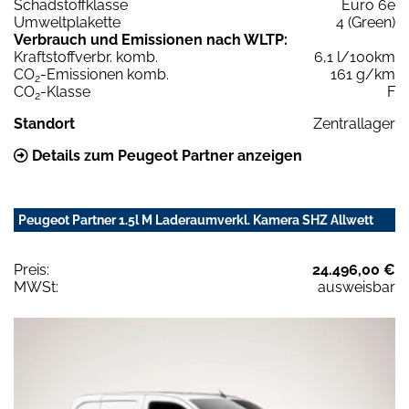
Schadstoffklasse
Euro 6e
Umweltplakette
4 (Green)
Verbrauch und Emissionen nach WLTP:
Kraftstoffverbr. komb.
6,1 l/100km
CO
-Emissionen komb.
161 g/km
2
CO
-Klasse
F
2
Standort
Zentrallager
Details zum Peugeot Partner anzeigen
Peugeot Partner 1.5l M Laderaumverkl. Kamera SHZ Allwett
Preis:
24.496,00 €
MWSt:
ausweisbar