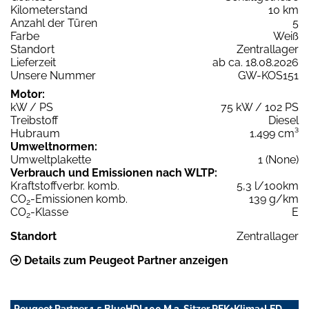
Kilometerstand
10 km
Anzahl der Türen
5
Farbe
Weiß
Standort
Zentrallager
Lieferzeit
ab ca. 18.08.2026
Unsere Nummer
GW-KOS151
Motor:
kW / PS
75 kW / 102 PS
Treibstoff
Diesel
Hubraum
1.499 cm³
Umweltnormen:
Umweltplakette
1 (None)
Verbrauch und Emissionen nach WLTP:
Kraftstoffverbr. komb.
5,3 l/100km
CO
-Emissionen komb.
139 g/km
2
CO
-Klasse
E
2
Standort
Zentrallager
Details zum Peugeot Partner anzeigen
Peugeot Partner 1.5 BlueHDI 100 M 3-Sitzer RFK+Klima+LED