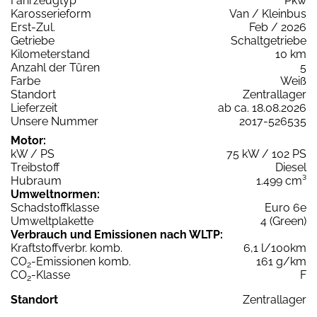
Fahrzeugtyp
Pkw
Karosserieform
Van / Kleinbus
Erst-Zul.
Feb / 2026
Getriebe
Schaltgetriebe
Kilometerstand
10 km
Anzahl der Türen
5
Farbe
Weiß
Standort
Zentrallager
Lieferzeit
ab ca. 18.08.2026
Unsere Nummer
2017-526535
Motor:
kW / PS
75 kW / 102 PS
Treibstoff
Diesel
Hubraum
1.499 cm³
Umweltnormen:
Schadstoffklasse
Euro 6e
Umweltplakette
4 (Green)
Verbrauch und Emissionen nach WLTP:
Kraftstoffverbr. komb.
6,1 l/100km
CO
-Emissionen komb.
161 g/km
2
CO
-Klasse
F
2
Standort
Zentrallager