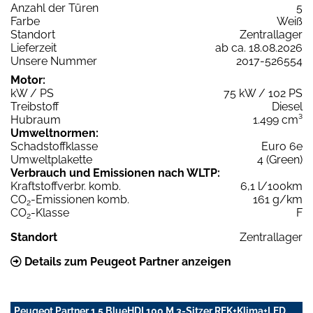
Anzahl der Türen
5
Farbe
Weiß
Standort
Zentrallager
Lieferzeit
ab ca. 18.08.2026
Unsere Nummer
2017-526554
Motor:
kW / PS
75 kW / 102 PS
Treibstoff
Diesel
Hubraum
1.499 cm³
Umweltnormen:
Schadstoffklasse
Euro 6e
Umweltplakette
4 (Green)
Verbrauch und Emissionen nach WLTP:
Kraftstoffverbr. komb.
6,1 l/100km
CO
-Emissionen komb.
161 g/km
2
CO
-Klasse
F
2
Standort
Zentrallager
Details zum Peugeot Partner anzeigen
Peugeot Partner 1.5 BlueHDI 100 M 3-Sitzer RFK+Klima+LED