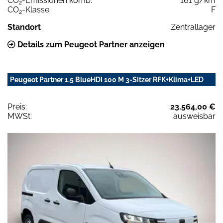
CO
-Emissionen komb.
161 g/km
2
CO
-Klasse
F
2
Standort
Zentrallager
Details zum Peugeot Partner anzeigen
Peugeot Partner 1.5 BlueHDI 100 M 3-Sitzer RFK+Klima+LED
Preis:
23.564,00 €
MWSt:
ausweisbar