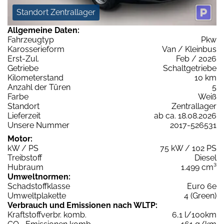
Standort Zentrallager
Allgemeine Daten:
Fahrzeugtyp
Pkw
Karosserieform
Van / Kleinbus
Erst-Zul.
Feb / 2026
Getriebe
Schaltgetriebe
Kilometerstand
10 km
Anzahl der Türen
5
Farbe
Weiß
Standort
Zentrallager
Lieferzeit
ab ca. 18.08.2026
Unsere Nummer
2017-526531
Motor:
kW / PS
75 kW / 102 PS
Treibstoff
Diesel
Hubraum
1.499 cm³
Umweltnormen:
Schadstoffklasse
Euro 6e
Umweltplakette
4 (Green)
Verbrauch und Emissionen nach WLTP:
Kraftstoffverbr. komb.
6,1 l/100km