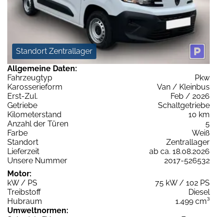
Standort Zentrallager
Allgemeine Daten:
Fahrzeugtyp
Pkw
Karosserieform
Van / Kleinbus
Erst-Zul.
Feb / 2026
Getriebe
Schaltgetriebe
Kilometerstand
10 km
Anzahl der Türen
5
Farbe
Weiß
Standort
Zentrallager
Lieferzeit
ab ca. 18.08.2026
Unsere Nummer
2017-526532
Motor:
kW / PS
75 kW / 102 PS
Treibstoff
Diesel
Hubraum
1.499 cm³
Umweltnormen: