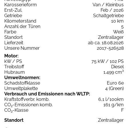
Karosserieform
Van / Kleinbus
Erst-Zul.
Feb / 2026
Getriebe
Schaltgetriebe
Kilometerstand
10 km
Anzahl der Türen
5
Farbe
Weiß
Standort
Zentrallager
Lieferzeit
ab ca. 18.08.2026
Unsere Nummer
2017-526528
Motor:
kW / PS
75 kW / 102 PS
Treibstoff
Diesel
Hubraum
1.499 cm³
Umweltnormen:
Schadstoffklasse
Euro 6e
Umweltplakette
4 (Green)
Verbrauch und Emissionen nach WLTP:
Kraftstoffverbr. komb.
6,1 l/100km
CO
-Emissionen komb.
161 g/km
2
CO
-Klasse
F
2
Standort
Zentrallager