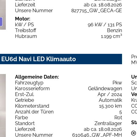
Lieferzeit
ab ca. 18.08.2026
Unsere Nummer
827715_GW_GECA-GE
Motor:
kW / PS
96 kW / 131 PS
Treibstoff
Benzin
Hubraum
1.199 cm³
Pr
0 EU6d Navi LED Klimaauto
M
Allgemeine Daten:
U
Fahrzeugtyp
Pkw
Sc
Karosserieform
Geländewagen
Um
Erst-Zul.
Apr / 2024
Ve
Getriebe
Automatik
Kr
Kilometerstand
15.300 km
C
Anzahl der Türen
5
C
Farbe
Rot
St
Standort
Zentrallager
Lieferzeit
ab ca. 18.08.2026
Unsere Nummer
610646_GW_APF-MH