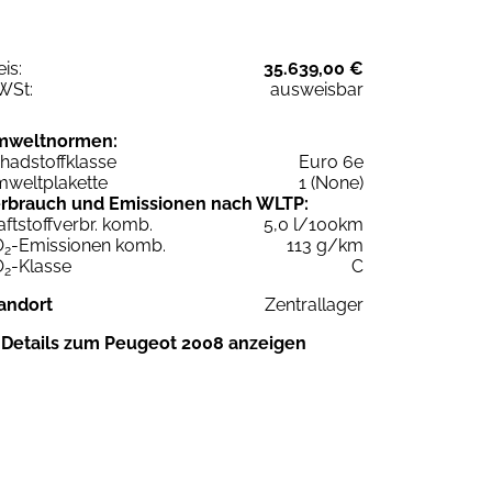
eis:
35.639,00 €
WSt:
ausweisbar
mweltnormen:
hadstoffklasse
Euro 6e
weltplakette
1 (None)
rbrauch und Emissionen nach WLTP:
aftstoffverbr. komb.
5,0 l/100km
O
-Emissionen komb.
113 g/km
2
O
-Klasse
C
2
andort
Zentrallager
Details zum Peugeot 2008 anzeigen