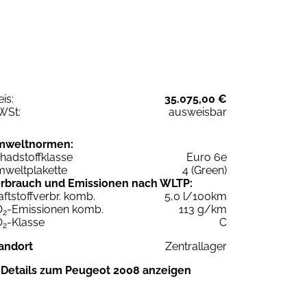
eis:
35.075,00 €
WSt:
ausweisbar
mweltnormen:
hadstoffklasse
Euro 6e
weltplakette
4 (Green)
rbrauch und Emissionen nach WLTP:
aftstoffverbr. komb.
5,0 l/100km
O
-Emissionen komb.
113 g/km
2
O
-Klasse
C
2
andort
Zentrallager
Details zum Peugeot 2008 anzeigen