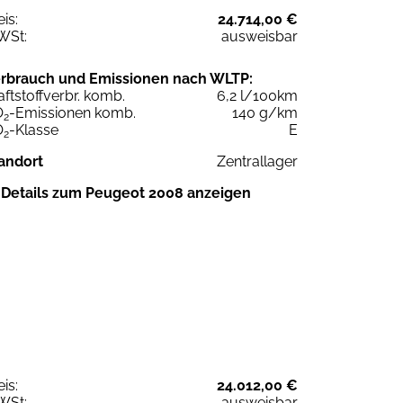
eis:
24.714,00 €
WSt:
ausweisbar
rbrauch und Emissionen nach WLTP:
aftstoffverbr. komb.
6,2 l/100km
O
-Emissionen komb.
140 g/km
2
O
-Klasse
E
2
andort
Zentrallager
Details zum Peugeot 2008 anzeigen
eis:
24.012,00 €
WSt:
ausweisbar