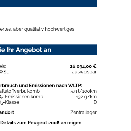
rtes, aber qualitativ hochwertiges
ie Ihr Angebot an
eis:
26.094,00 €
WSt:
ausweisbar
rbrauch und Emissionen nach WLTP:
aftstoffverbr. komb.
5,9 l/100km
O
-Emissionen komb.
132 g/km
2
O
-Klasse
D
2
andort
Zentrallager
Details zum Peugeot 2008 anzeigen