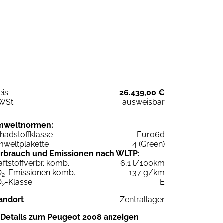
eis:
26.439,00 €
WSt:
ausweisbar
mweltnormen:
hadstoffklasse
Euro6d
weltplakette
4 (Green)
rbrauch und Emissionen nach WLTP:
aftstoffverbr. komb.
6,1 l/100km
O
-Emissionen komb.
137 g/km
2
O
-Klasse
E
2
andort
Zentrallager
Details zum Peugeot 2008 anzeigen