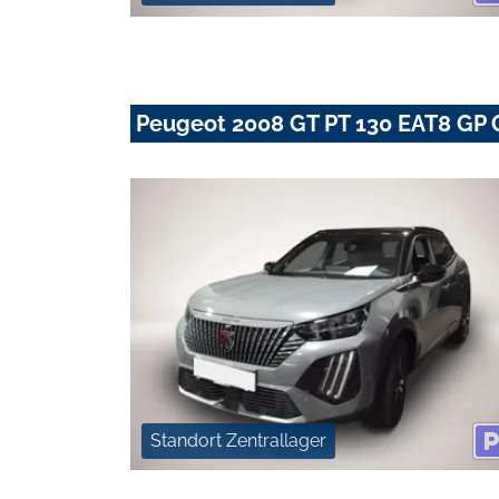
Peugeot 2008 GT PT 130 EAT8 GP 
Standort Zentrallager