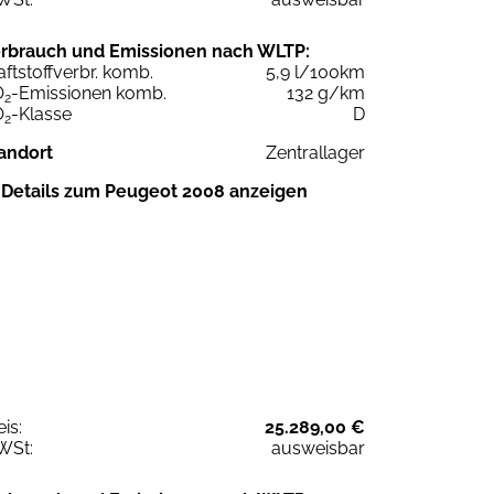
rbrauch und Emissionen nach WLTP:
aftstoffverbr. komb.
5,9 l/100km
O
-Emissionen komb.
132 g/km
2
O
-Klasse
D
2
andort
Zentrallager
Details zum Peugeot 2008 anzeigen
eis:
25.289,00 €
WSt:
ausweisbar