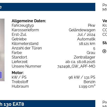
Pr
e
M
Allgemeine Daten:
Ve
Fahrzeugtyp
Pkw
Kr
Karosserieform
Geländewagen
C
Erst-Zul.
Jul / 2024
C
Getriebe
Automatik
St
Kilometerstand
18.121 km
Anzahl der Türen
5
Farbe
Grau
Standort
Zentrallager
Lieferzeit
ab ca. 18.08.2026
Unsere Nummer
742498_GW_APF-MO
Motor:
kW / PS
96 kW / 131 PS
Treibstoff
Benzin
Hubraum
1.199 cm³
Pr
h 130 EAT8
M