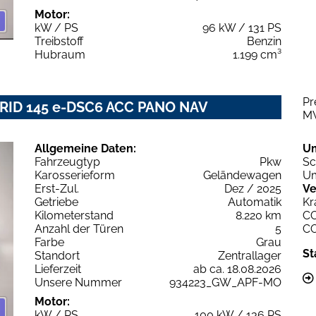
Motor:
kW / PS
96 kW / 131 PS
Treibstoff
Benzin
Hubraum
1.199 cm³
Pr
RID 145 e-DSC6 ACC PANO NAV
M
Allgemeine Daten:
U
Fahrzeugtyp
Pkw
Sc
Karosserieform
Geländewagen
Um
Erst-Zul.
Dez / 2025
Ve
Getriebe
Automatik
Kr
Kilometerstand
8.220 km
C
Anzahl der Türen
5
C
Farbe
Grau
St
Standort
Zentrallager
Lieferzeit
ab ca. 18.08.2026
Unsere Nummer
934223_GW_APF-MO
Motor:
kW / PS
100 kW / 136 PS