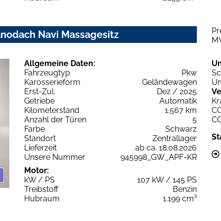
Pr
anodach Navi Massagesitz
M
Allgemeine Daten:
U
Fahrzeugtyp
Pkw
Sc
Karosserieform
Geländewagen
Um
Erst-Zul.
Dez / 2025
Ve
Getriebe
Automatik
Kr
Kilometerstand
1.567 km
C
Anzahl der Türen
5
C
Farbe
Schwarz
St
Standort
Zentrallager
Lieferzeit
ab ca. 18.08.2026
Unsere Nummer
945998_GW_APF-KR
Motor:
kW / PS
107 kW / 145 PS
Treibstoff
Benzin
Hubraum
1.199 cm³