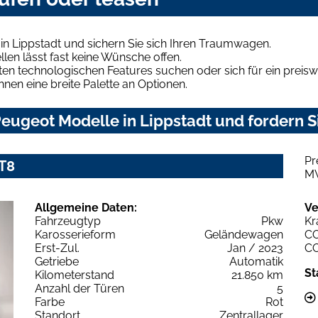
n Lippstadt und sichern Sie sich Ihren Traumwagen.
len lässt fast keine Wünsche offen.
en technologischen Features suchen oder sich für ein preiswe
hnen eine breite Palette an Optionen.
eugeot Modelle in Lippstadt und fordern S
Pr
T8
M
Allgemeine Daten:
Ve
Fahrzeugtyp
Pkw
Kr
Karosserieform
Geländewagen
C
Erst-Zul.
Jan / 2023
C
Getriebe
Automatik
St
Kilometerstand
21.850 km
Anzahl der Türen
5
Farbe
Rot
Standort
Zentrallager