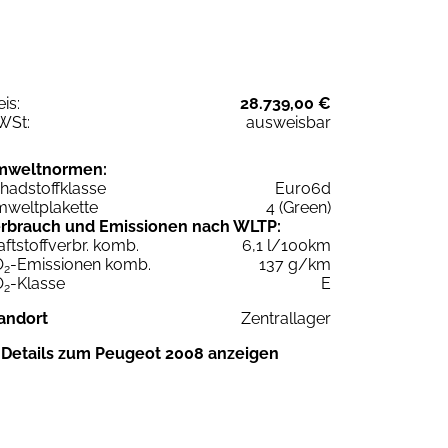
eis:
28.739,00 €
WSt:
ausweisbar
mweltnormen:
hadstoffklasse
Euro6d
weltplakette
4 (Green)
rbrauch und Emissionen nach WLTP:
aftstoffverbr. komb.
6,1 l/100km
O
-Emissionen komb.
137 g/km
2
O
-Klasse
E
2
andort
Zentrallager
Details zum Peugeot 2008 anzeigen