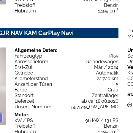
Treibstoff
Benzin
Hubraum
1.199 cm³
Pr
GJR NAV KAM CarPlay Navi
M
Allgemeine Daten:
U
Fahrzeugtyp
Pkw
Sc
Karosserieform
Geländewagen
Um
Erst-Zul.
Mär / 2024
Ve
Getriebe
Automatik
Kr
Kilometerstand
22.720 km
C
Anzahl der Türen
5
C
Farbe
Grau
St
Standort
Zentrallager
Lieferzeit
ab ca. 18.08.2026
Unsere Nummer
557519_GW_APF-MO
Motor:
kW / PS
96 kW / 131 PS
Treibstoff
Benzin
Hubraum
1.199 cm³