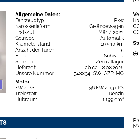
Allgemeine Daten:
Ve
Fahrzeugtyp
Pkw
Kr
Karosserieform
Geländewagen
C
Erst-Zul.
Mär / 2023
C
Getriebe
Automatik
St
Kilometerstand
19.540 km
Anzahl der Türen
5
Farbe
Schwarz
Standort
Zentrallager
Lieferzeit
ab ca. 18.08.2026
Unsere Nummer
548894_GW_AZR-MO
Motor:
kW / PS
96 kW / 131 PS
Treibstoff
Benzin
Hubraum
1.199 cm³
Pr
T8
M