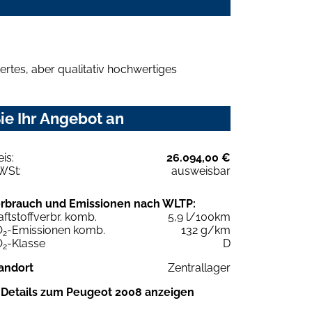
rtes, aber qualitativ hochwertiges
ie Ihr Angebot an
eis:
26.094,00 €
WSt:
ausweisbar
rbrauch und Emissionen nach WLTP:
aftstoffverbr. komb.
5,9 l/100km
O
-Emissionen komb.
132 g/km
2
O
-Klasse
D
2
andort
Zentrallager
Details zum Peugeot 2008 anzeigen