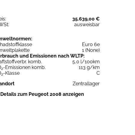
eis:
35.639,00 €
WSt:
ausweisbar
mweltnormen:
hadstoffklasse
Euro 6e
weltplakette
1 (None)
rbrauch und Emissionen nach WLTP:
aftstoffverbr. komb.
5,0 l/100km
O
-Emissionen komb.
113 g/km
2
O
-Klasse
C
2
andort
Zentrallager
Details zum Peugeot 2008 anzeigen