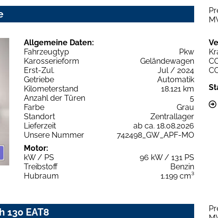
Pr
e
M
Allgemeine Daten:
Ve
Fahrzeugtyp
Pkw
Kr
Karosserieform
Geländewagen
C
Erst-Zul.
Jul / 2024
C
Getriebe
Automatik
St
Kilometerstand
18.121 km
Anzahl der Türen
5
Farbe
Grau
Standort
Zentrallager
Lieferzeit
ab ca. 18.08.2026
Unsere Nummer
742498_GW_APF-MO
Motor:
kW / PS
96 kW / 131 PS
Treibstoff
Benzin
Hubraum
1.199 cm³
Pr
h 130 EAT8
M