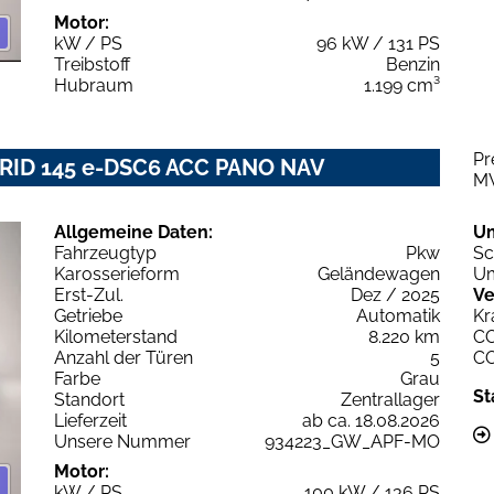
Motor:
kW / PS
96 kW / 131 PS
Treibstoff
Benzin
Hubraum
1.199 cm³
Pr
RID 145 e-DSC6 ACC PANO NAV
M
Allgemeine Daten:
U
Fahrzeugtyp
Pkw
Sc
Karosserieform
Geländewagen
Um
Erst-Zul.
Dez / 2025
Ve
Getriebe
Automatik
Kr
Kilometerstand
8.220 km
C
Anzahl der Türen
5
C
Farbe
Grau
St
Standort
Zentrallager
Lieferzeit
ab ca. 18.08.2026
Unsere Nummer
934223_GW_APF-MO
Motor:
kW / PS
100 kW / 136 PS