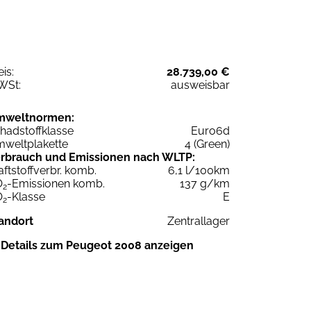
eis:
28.739,00 €
WSt:
ausweisbar
mweltnormen:
hadstoffklasse
Euro6d
weltplakette
4 (Green)
rbrauch und Emissionen nach WLTP:
aftstoffverbr. komb.
6,1 l/100km
O
-Emissionen komb.
137 g/km
2
O
-Klasse
E
2
andort
Zentrallager
Details zum Peugeot 2008 anzeigen