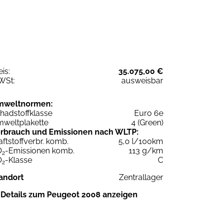
eis:
35.075,00 €
WSt:
ausweisbar
mweltnormen:
hadstoffklasse
Euro 6e
weltplakette
4 (Green)
rbrauch und Emissionen nach WLTP:
aftstoffverbr. komb.
5,0 l/100km
O
-Emissionen komb.
113 g/km
2
O
-Klasse
C
2
andort
Zentrallager
Details zum Peugeot 2008 anzeigen