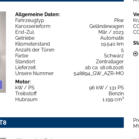
Allgemeine Daten:
Ve
Fahrzeugtyp
Pkw
Kr
Karosserieform
Geländewagen
C
Erst-Zul.
Mär / 2023
C
Getriebe
Automatik
St
Kilometerstand
19.540 km
Anzahl der Türen
5
Farbe
Schwarz
Standort
Zentrallager
Lieferzeit
ab ca. 18.08.2026
Unsere Nummer
548894_GW_AZR-MO
Motor:
kW / PS
96 kW / 131 PS
Treibstoff
Benzin
Hubraum
1.199 cm³
Pr
T8
M