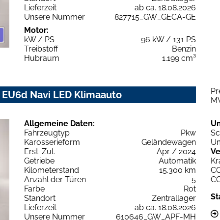
Lieferzeit
ab ca. 18.08.2026
Unsere Nummer
827715_GW_GECA-GE
Motor:
kW / PS
96 kW / 131 PS
Treibstoff
Benzin
Hubraum
1.199 cm³
Pr
0 EU6d Navi LED Klimaauto
M
Allgemeine Daten:
U
Fahrzeugtyp
Pkw
Sc
Karosserieform
Geländewagen
Um
Erst-Zul.
Apr / 2024
Ve
Getriebe
Automatik
Kr
Kilometerstand
15.300 km
C
Anzahl der Türen
5
C
Farbe
Rot
St
Standort
Zentrallager
Lieferzeit
ab ca. 18.08.2026
Unsere Nummer
610646_GW_APF-MH