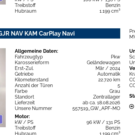
Treibstoff
Benzin
Hubraum
1.199 cm³
Pr
GJR NAV KAM CarPlay Navi
M
Allgemeine Daten:
U
Fahrzeugtyp
Pkw
Sc
Karosserieform
Geländewagen
Um
Erst-Zul.
Mär / 2024
Ve
Getriebe
Automatik
Kr
Kilometerstand
22.720 km
C
Anzahl der Türen
5
C
Farbe
Grau
St
Standort
Zentrallager
Lieferzeit
ab ca. 18.08.2026
Unsere Nummer
557519_GW_APF-MO
Motor:
kW / PS
96 kW / 131 PS
Treibstoff
Benzin
Hubraum
1.199 cm³