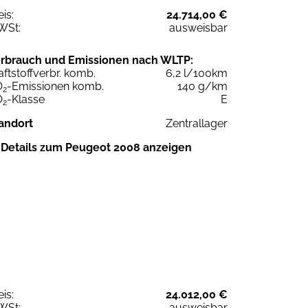
eis:
24.714,00 €
WSt:
ausweisbar
rbrauch und Emissionen nach WLTP:
aftstoffverbr. komb.
6,2 l/100km
O
-Emissionen komb.
140 g/km
2
O
-Klasse
E
2
andort
Zentrallager
Details zum Peugeot 2008 anzeigen
eis:
24.012,00 €
WSt:
ausweisbar