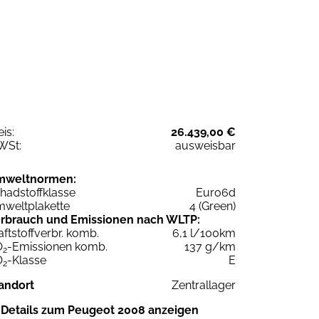
eis:
26.439,00 €
WSt:
ausweisbar
mweltnormen:
hadstoffklasse
Euro6d
weltplakette
4 (Green)
rbrauch und Emissionen nach WLTP:
aftstoffverbr. komb.
6,1 l/100km
O
-Emissionen komb.
137 g/km
2
O
-Klasse
E
2
andort
Zentrallager
Details zum Peugeot 2008 anzeigen