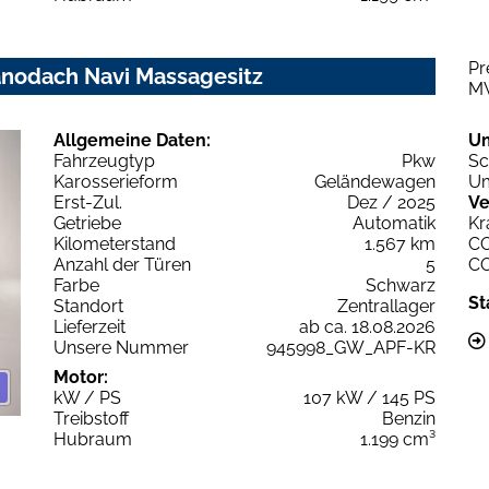
Pr
anodach Navi Massagesitz
M
Allgemeine Daten:
U
Fahrzeugtyp
Pkw
Sc
Karosserieform
Geländewagen
Um
Erst-Zul.
Dez / 2025
Ve
Getriebe
Automatik
Kr
Kilometerstand
1.567 km
C
Anzahl der Türen
5
C
Farbe
Schwarz
St
Standort
Zentrallager
Lieferzeit
ab ca. 18.08.2026
Unsere Nummer
945998_GW_APF-KR
Motor:
kW / PS
107 kW / 145 PS
Treibstoff
Benzin
Hubraum
1.199 cm³