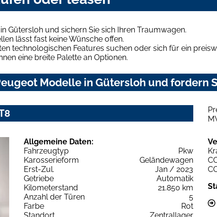
in Gütersloh und sichern Sie sich Ihren Traumwagen.
len lässt fast keine Wünsche offen.
en technologischen Features suchen oder sich für ein preiswe
hnen eine breite Palette an Optionen.
eugeot Modelle in Gütersloh und fordern S
Pr
T8
M
Allgemeine Daten:
Ve
Fahrzeugtyp
Pkw
Kr
Karosserieform
Geländewagen
C
Erst-Zul.
Jan / 2023
C
Getriebe
Automatik
St
Kilometerstand
21.850 km
Anzahl der Türen
5
Farbe
Rot
Standort
Zentrallager