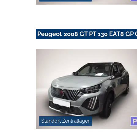
Peugeot 2008 GT PT 130 EAT8 GP 
Standort Zentrallager