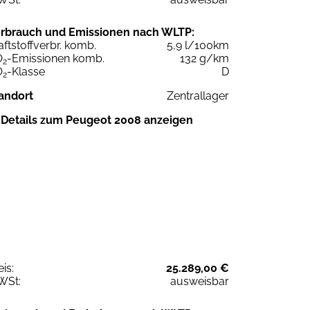
rbrauch und Emissionen nach WLTP:
aftstoffverbr. komb.
5,9 l/100km
O
-Emissionen komb.
132 g/km
2
O
-Klasse
D
2
andort
Zentrallager
Details zum Peugeot 2008 anzeigen
eis:
25.289,00 €
WSt:
ausweisbar