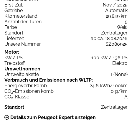
Erst-Zul.
Nov / 2025
Getriebe
Automatik
Kilometerstand
29.849 km
Anzahl der Türen
5
Farbe
Weiß
Standort
Zentrallager
Lieferzeit
ab ca. 18.08.2026
Unsere Nummer
SZ080925
Motor:
kW / PS
100 kW / 136 PS
Treibstoff
Elektro
Umweltnormen:
Umweltplakette
1 (None)
Verbrauch und Emissionen nach WLTP:
Energieverbr. komb.
24,6 kWh/100km
CO
-Emissionen komb.
0 g/km
2
CO
-Klasse
A
2
Standort
Zentrallager
Details zum Peugeot Expert anzeigen