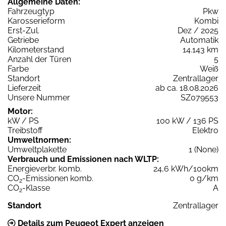
Allgemeine Daten:
Fahrzeugtyp
Pkw
Karosserieform
Kombi
Erst-Zul.
Dez / 2025
Getriebe
Automatik
Kilometerstand
14.143 km
Anzahl der Türen
5
Farbe
Weiß
Standort
Zentrallager
Lieferzeit
ab ca. 18.08.2026
Unsere Nummer
SZ079553
Motor:
kW / PS
100 kW / 136 PS
Treibstoff
Elektro
Umweltnormen:
Umweltplakette
1 (None)
Verbrauch und Emissionen nach WLTP:
Energieverbr. komb.
24,6 kWh/100km
CO
-Emissionen komb.
0 g/km
2
CO
-Klasse
A
2
Standort
Zentrallager
Details zum Peugeot Expert anzeigen