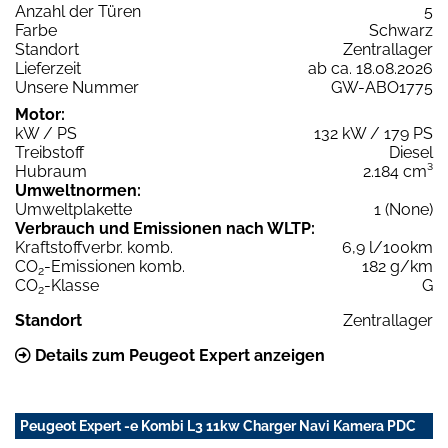
Anzahl der Türen
5
Farbe
Schwarz
Standort
Zentrallager
Lieferzeit
ab ca. 18.08.2026
Unsere Nummer
GW-ABO1775
Motor:
kW / PS
132 kW / 179 PS
Treibstoff
Diesel
Hubraum
2.184 cm³
Umweltnormen:
Umweltplakette
1 (None)
Verbrauch und Emissionen nach WLTP:
Kraftstoffverbr. komb.
6,9 l/100km
CO
-Emissionen komb.
182 g/km
2
CO
-Klasse
G
2
Standort
Zentrallager
Details zum Peugeot Expert anzeigen
Peugeot Expert -e Kombi L3 11kw Charger Navi Kamera PDC