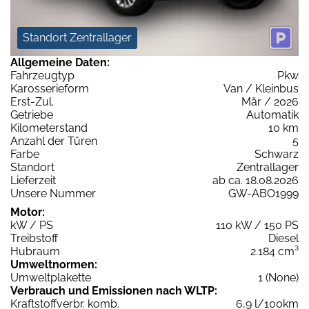
Standort Zentrallager
Allgemeine Daten:
Fahrzeugtyp
Pkw
Karosserieform
Van / Kleinbus
Erst-Zul.
Mär / 2026
Getriebe
Automatik
Kilometerstand
10 km
Anzahl der Türen
5
Farbe
Schwarz
Standort
Zentrallager
Lieferzeit
ab ca. 18.08.2026
Unsere Nummer
GW-ABO1999
Motor:
kW / PS
110 kW / 150 PS
Treibstoff
Diesel
Hubraum
2.184 cm³
Umweltnormen:
Umweltplakette
1 (None)
Verbrauch und Emissionen nach WLTP:
Kraftstoffverbr. komb.
6,9 l/100km