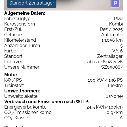
Standort Zentrallager
Allgemeine Daten:
Fahrzeugtyp
Pkw
Karosserieform
Kombi
Erst-Zul.
Dez / 2025
Getriebe
Automatik
Kilometerstand
19.056 km
Anzahl der Türen
5
Farbe
Weiß
Standort
Zentrallager
Lieferzeit
ab ca. 18.08.2026
Unsere Nummer
SZ090887
Motor:
kW / PS
100 kW / 136 PS
Treibstoff
Elektro
Umweltnormen:
Umweltplakette
1 (None)
Verbrauch und Emissionen nach WLTP:
Energieverbr. komb.
24,5 kWh/100km
CO
-Emissionen komb.
0 g/km
2
CO
-Klasse
A
2