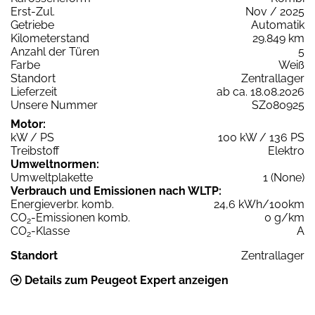
Erst-Zul.
Nov / 2025
Getriebe
Automatik
Kilometerstand
29.849 km
Anzahl der Türen
5
Farbe
Weiß
Standort
Zentrallager
Lieferzeit
ab ca. 18.08.2026
Unsere Nummer
SZ080925
Motor:
kW / PS
100 kW / 136 PS
Treibstoff
Elektro
Umweltnormen:
Umweltplakette
1 (None)
Verbrauch und Emissionen nach WLTP:
Energieverbr. komb.
24,6 kWh/100km
CO
-Emissionen komb.
0 g/km
2
CO
-Klasse
A
2
Standort
Zentrallager
Details zum Peugeot Expert anzeigen