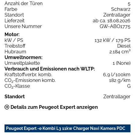
Anzahl der Türen
5
Farbe
Schwarz
Standort
Zentrallager
Lieferzeit
ab ca. 18.08.2026
Unsere Nummer
GW-ABO1775
Motor:
kW / PS
132 kW / 179 PS
Treibstoff
Diesel
Hubraum
2.184 cm³
Umweltnormen:
Umweltplakette
1 (None)
Verbrauch und Emissionen nach WLTP:
Kraftstoffverbr. komb.
6,9 l/100km
CO
-Emissionen komb.
182 g/km
2
CO
-Klasse
G
2
Standort
Zentrallager
Details zum Peugeot Expert anzeigen
Peugeot Expert -e Kombi L3 11kw Charger Navi Kamera PDC