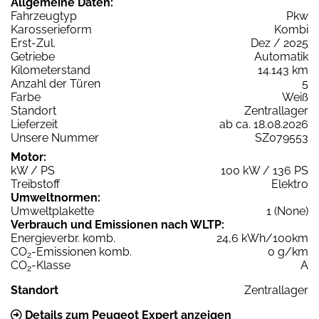
Allgemeine Daten:
Fahrzeugtyp
Pkw
Karosserieform
Kombi
Erst-Zul.
Dez / 2025
Getriebe
Automatik
Kilometerstand
14.143 km
Anzahl der Türen
5
Farbe
Weiß
Standort
Zentrallager
Lieferzeit
ab ca. 18.08.2026
Unsere Nummer
SZ079553
Motor:
kW / PS
100 kW / 136 PS
Treibstoff
Elektro
Umweltnormen:
Umweltplakette
1 (None)
Verbrauch und Emissionen nach WLTP:
Energieverbr. komb.
24,6 kWh/100km
CO
-Emissionen komb.
0 g/km
2
CO
-Klasse
A
2
Standort
Zentrallager
Details zum Peugeot Expert anzeigen