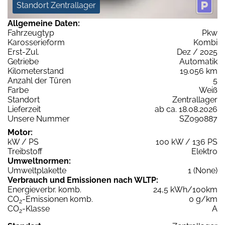
Standort Zentrallager
Allgemeine Daten:
Fahrzeugtyp
Pkw
Karosserieform
Kombi
Erst-Zul.
Dez / 2025
Getriebe
Automatik
Kilometerstand
19.056 km
Anzahl der Türen
5
Farbe
Weiß
Standort
Zentrallager
Lieferzeit
ab ca. 18.08.2026
Unsere Nummer
SZ090887
Motor:
kW / PS
100 kW / 136 PS
Treibstoff
Elektro
Umweltnormen:
Umweltplakette
1 (None)
Verbrauch und Emissionen nach WLTP:
Energieverbr. komb.
24,5 kWh/100km
CO
-Emissionen komb.
0 g/km
2
CO
-Klasse
A
2