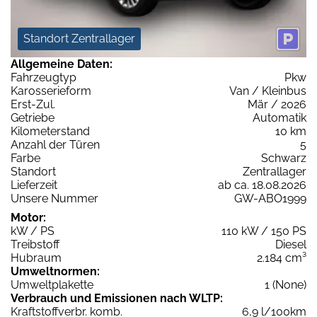
Standort Zentrallager
Allgemeine Daten:
Fahrzeugtyp
Pkw
Karosserieform
Van / Kleinbus
Erst-Zul.
Mär / 2026
Getriebe
Automatik
Kilometerstand
10 km
Anzahl der Türen
5
Farbe
Schwarz
Standort
Zentrallager
Lieferzeit
ab ca. 18.08.2026
Unsere Nummer
GW-ABO1999
Motor:
kW / PS
110 kW / 150 PS
Treibstoff
Diesel
Hubraum
2.184 cm³
Umweltnormen:
Umweltplakette
1 (None)
Verbrauch und Emissionen nach WLTP:
Kraftstoffverbr. komb.
6,9 l/100km