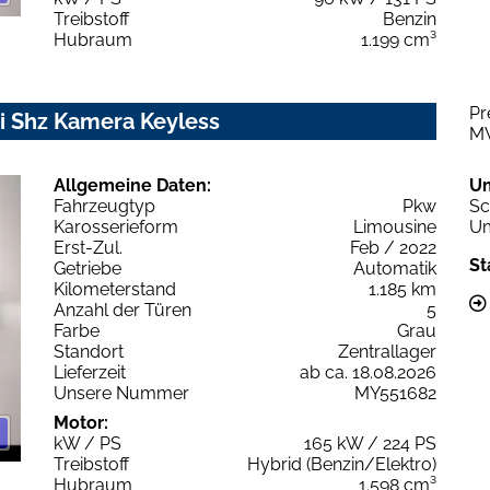
Treibstoff
Benzin
Hubraum
1.199 cm³
Pr
i Shz Kamera Keyless
M
Allgemeine Daten:
U
Fahrzeugtyp
Pkw
Sc
Karosserieform
Limousine
Um
Erst-Zul.
Feb / 2022
St
Getriebe
Automatik
Kilometerstand
1.185 km
Anzahl der Türen
5
Farbe
Grau
Standort
Zentrallager
Lieferzeit
ab ca. 18.08.2026
Unsere Nummer
MY551682
Motor:
kW / PS
165 kW / 224 PS
Treibstoff
Hybrid (Benzin/Elektro)
Hubraum
1.598 cm³