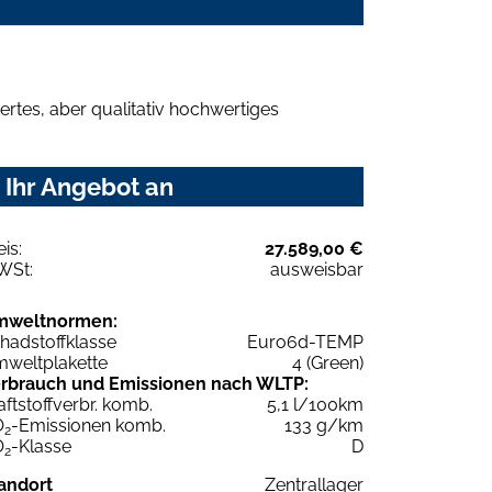
rtes, aber qualitativ hochwertiges
 Ihr Angebot an
eis:
27.589,00 €
WSt:
ausweisbar
mweltnormen:
hadstoffklasse
Euro6d-TEMP
weltplakette
4 (Green)
rbrauch und Emissionen nach WLTP:
aftstoffverbr. komb.
5,1 l/100km
O
-Emissionen komb.
133 g/km
2
O
-Klasse
D
2
andort
Zentrallager