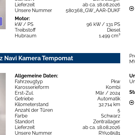
Lieferzeit
ab ca. 18.08.2026
Unsere Nummer
580368_GW_AAR-DUKF
Motor:
kW / PS
96 kW / 131 PS
Treibstoff
Diesel
Hubraum
1.499 cm³
Pr
Shz Navi Kamera Tempomat
M
Allgemeine Daten:
U
Fahrzeugtyp
Pkw
Um
Karosserieform
Kombi
St
Erst-Zul.
Mär / 2024
Getriebe
Automatik
Kilometerstand
32.714 km
Anzahl der Türen
5
Farbe
Schwarz
Standort
Zentrallager
Lieferzeit
ab ca. 18.08.2026
Unsere Nummer
RY508581