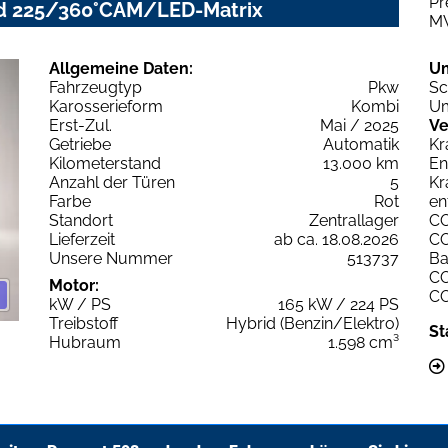
Pr
id 225/360°CAM/LED-Matrix
M
Allgemeine Daten:
U
Fahrzeugtyp
Pkw
Sc
Karosserieform
Kombi
Um
Erst-Zul.
Mai / 2025
Ve
Getriebe
Automatik
Kr
Kilometerstand
13.000 km
En
Anzahl der Türen
5
Kr
Farbe
Rot
en
Standort
Zentrallager
C
Lieferzeit
ab ca. 18.08.2026
C
Unsere Nummer
513737
Ba
C
Motor:
C
kW / PS
165 kW / 224 PS
Treibstoff
Hybrid (Benzin/Elektro)
St
Hubraum
1.598 cm³