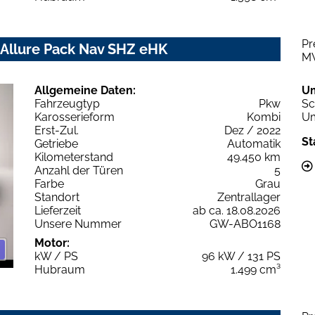
Pr
 Allure Pack Nav SHZ eHK
M
Allgemeine Daten:
U
Fahrzeugtyp
Pkw
Sc
Karosserieform
Kombi
Um
Erst-Zul.
Dez / 2022
St
Getriebe
Automatik
Kilometerstand
49.450 km
Anzahl der Türen
5
Farbe
Grau
Standort
Zentrallager
Lieferzeit
ab ca. 18.08.2026
Unsere Nummer
GW-ABO1168
Motor:
kW / PS
96 kW / 131 PS
Hubraum
1.499 cm³