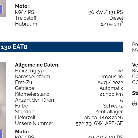
Motor:
kW / PS
96 kW / 131 PS
Treibstoff
Diesel
Hubraum
1.499 cm³
Pr
 130 EAT8
M
Allgemeine Daten:
Ve
Fahrzeugtyp
Pkw
Kr
Karosserieform
Limousine
C
Erst-Zul.
Aug / 2022
C
Getriebe
Automatik
St
Kilometerstand
41.900 km
Anzahl der Türen
5
Farbe
Schwarz
Standort
Zentrallager
Lieferzeit
ab ca. 18.08.2026
Unsere Nummer
572179_GW_APF-GE
Motor:
kW / PS
96 kW / 131 PS