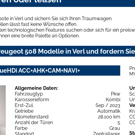
te in Verl und sichern Sie sich Ihren Traumwagen.
len lässt fast keine Wünsche offen.
en technologischen Features suchen oder sich für ein preiswe
hnen eine breite Palette an Optionen.
ugeot 508 Modelle in Verl und fordern Sie
Pr
 BlueHDi ACC+AHK+CAM+NAVI+
M
Allgemeine Daten:
U
Fahrzeugtyp
Pkw
Sc
Karosserieform
Kombi
Um
Erst-Zul.
Sep / 2023
Ve
Getriebe
Automatik
Kr
Kilometerstand
28.100 km
C
Anzahl der Türen
5
C
Farbe
Grau
St
Standort
Zentrallager