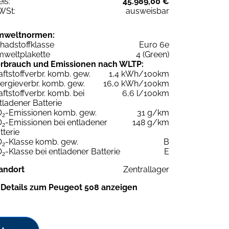
eis:
45.989,00 €
WSt:
ausweisbar
mweltnormen:
hadstoffklasse
Euro 6e
weltplakette
4 (Green)
rbrauch und Emissionen nach WLTP:
aftstoffverbr. komb. gew.
1,4 kWh/100km
ergieverbr. komb. gew.
16,0 kWh/100km
aftstoffverbr. komb. bei
6,6 l/100km
tladener Batterie
O
-Emissionen komb. gew.
31 g/km
2
O
-Emissionen bei entladener
148 g/km
2
tterie
O
-Klasse komb. gew.
B
2
O
-Klasse bei entladener Batterie
E
2
andort
Zentrallager
Details zum Peugeot 508 anzeigen