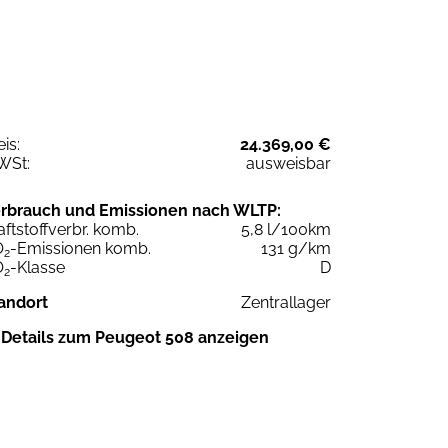
eis:
24.369,00 €
WSt:
ausweisbar
rbrauch und Emissionen nach WLTP:
aftstoffverbr. komb.
5,8 l/100km
O
-Emissionen komb.
131 g/km
2
O
-Klasse
D
2
andort
Zentrallager
Details zum Peugeot 508 anzeigen