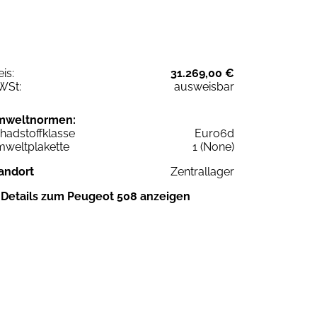
eis:
31.269,00 €
WSt:
ausweisbar
mweltnormen:
hadstoffklasse
Euro6d
weltplakette
1 (None)
andort
Zentrallager
Details zum Peugeot 508 anzeigen