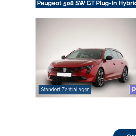
Peugeot 508 SW GT Plug-In Hybr
Standort Zentrallager