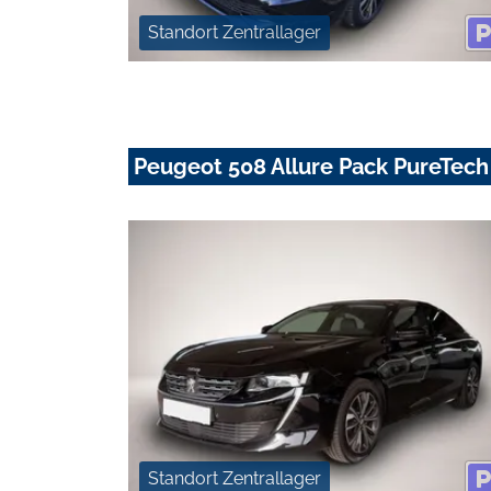
Standort Zentrallager
Peugeot 508 Allure Pack PureTech
Standort Zentrallager