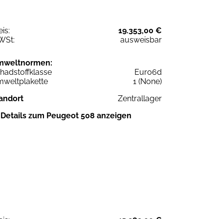
eis:
19.353,00 €
WSt:
ausweisbar
mweltnormen:
hadstoffklasse
Euro6d
weltplakette
1 (None)
andort
Zentrallager
Details zum Peugeot 508 anzeigen