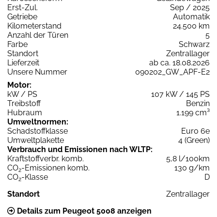
Erst-Zul.
Sep / 2025
Getriebe
Automatik
Kilometerstand
24.500 km
Anzahl der Türen
5
Farbe
Schwarz
Standort
Zentrallager
Lieferzeit
ab ca. 18.08.2026
Unsere Nummer
090202_GW_APF-E2
Motor:
kW / PS
107 kW / 145 PS
Treibstoff
Benzin
Hubraum
1.199 cm³
Umweltnormen:
Schadstoffklasse
Euro 6e
Umweltplakette
4 (Green)
Verbrauch und Emissionen nach WLTP:
Kraftstoffverbr. komb.
5,8 l/100km
CO
-Emissionen komb.
130 g/km
2
CO
-Klasse
D
2
Standort
Zentrallager
Details zum Peugeot 5008 anzeigen