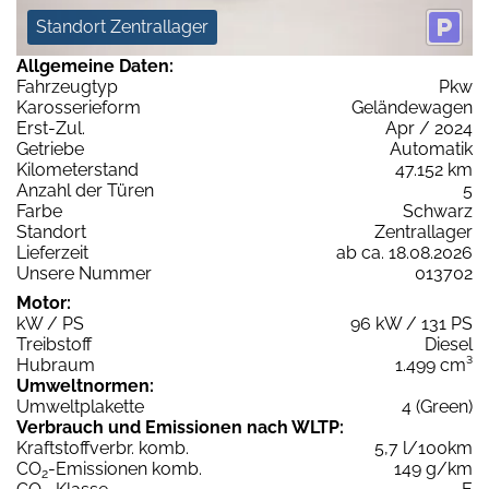
Standort Zentrallager
Allgemeine Daten:
Fahrzeugtyp
Pkw
Karosserieform
Geländewagen
Erst-Zul.
Apr / 2024
Getriebe
Automatik
Kilometerstand
47.152 km
Anzahl der Türen
5
Farbe
Schwarz
Standort
Zentrallager
Lieferzeit
ab ca. 18.08.2026
Unsere Nummer
013702
Motor:
kW / PS
96 kW / 131 PS
Treibstoff
Diesel
Hubraum
1.499 cm³
Umweltnormen:
Umweltplakette
4 (Green)
Verbrauch und Emissionen nach WLTP:
Kraftstoffverbr. komb.
5,7 l/100km
CO
-Emissionen komb.
149 g/km
2