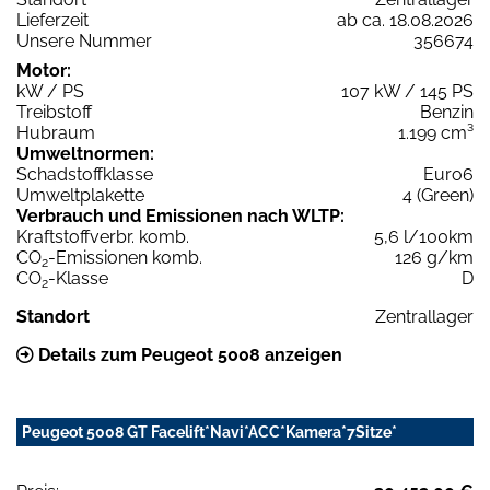
Lieferzeit
ab ca. 18.08.2026
Unsere Nummer
356674
Motor:
kW / PS
107 kW / 145 PS
Treibstoff
Benzin
Hubraum
1.199 cm³
Umweltnormen:
Schadstoffklasse
Euro6
Umweltplakette
4 (Green)
Verbrauch und Emissionen nach WLTP:
Kraftstoffverbr. komb.
5,6 l/100km
CO
-Emissionen komb.
126 g/km
2
CO
-Klasse
D
2
Standort
Zentrallager
Details zum Peugeot 5008 anzeigen
Peugeot 5008 GT Facelift*Navi*ACC*Kamera*7Sitze*