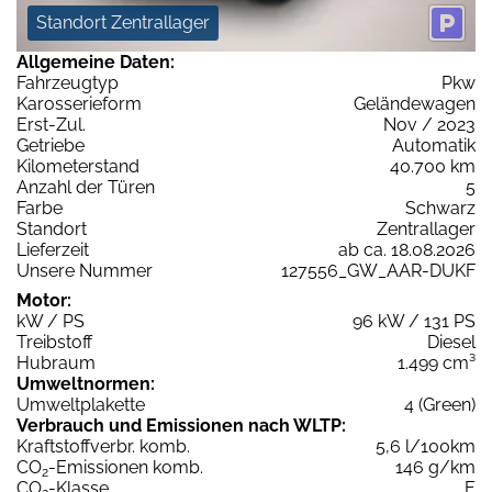
Standort Zentrallager
Allgemeine Daten:
Fahrzeugtyp
Pkw
Karosserieform
Geländewagen
Erst-Zul.
Nov / 2023
Getriebe
Automatik
Kilometerstand
40.700 km
Anzahl der Türen
5
Farbe
Schwarz
Standort
Zentrallager
Lieferzeit
ab ca. 18.08.2026
Unsere Nummer
127556_GW_AAR-DUKF
Motor:
kW / PS
96 kW / 131 PS
Treibstoff
Diesel
Hubraum
1.499 cm³
Umweltnormen:
Umweltplakette
4 (Green)
Verbrauch und Emissionen nach WLTP:
Kraftstoffverbr. komb.
5,6 l/100km
CO
-Emissionen komb.
146 g/km
2
CO
-Klasse
E