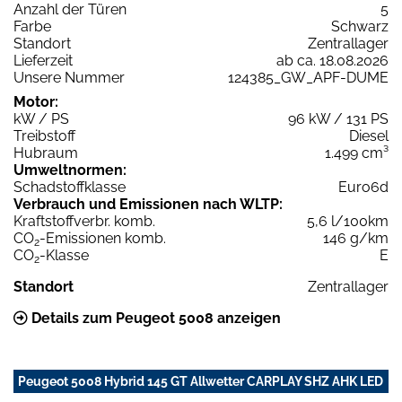
Anzahl der Türen
5
Farbe
Schwarz
Standort
Zentrallager
Lieferzeit
ab ca. 18.08.2026
Unsere Nummer
124385_GW_APF-DUME
Motor:
kW / PS
96 kW / 131 PS
Treibstoff
Diesel
Hubraum
1.499 cm³
Umweltnormen:
Schadstoffklasse
Euro6d
Verbrauch und Emissionen nach WLTP:
Kraftstoffverbr. komb.
5,6 l/100km
CO
-Emissionen komb.
146 g/km
2
CO
-Klasse
E
2
Standort
Zentrallager
Details zum Peugeot 5008 anzeigen
Peugeot 5008 Hybrid 145 GT Allwetter CARPLAY SHZ AHK LED