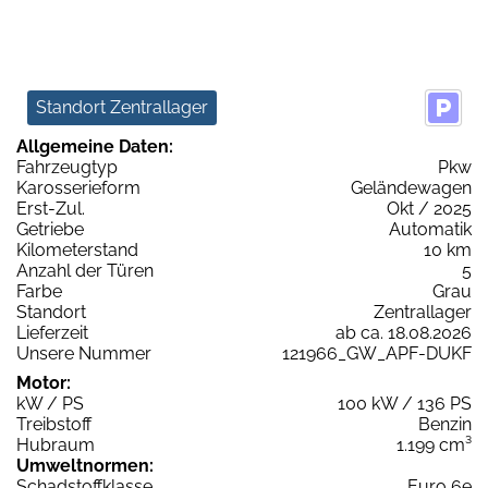
Standort Zentrallager
Allgemeine Daten:
Fahrzeugtyp
Pkw
Karosserieform
Geländewagen
Erst-Zul.
Okt / 2025
Getriebe
Automatik
Kilometerstand
10 km
Anzahl der Türen
5
Farbe
Grau
Standort
Zentrallager
Lieferzeit
ab ca. 18.08.2026
Unsere Nummer
121966_GW_APF-DUKF
Motor:
kW / PS
100 kW / 136 PS
Treibstoff
Benzin
Hubraum
1.199 cm³
Umweltnormen:
Schadstoffklasse
Euro 6e