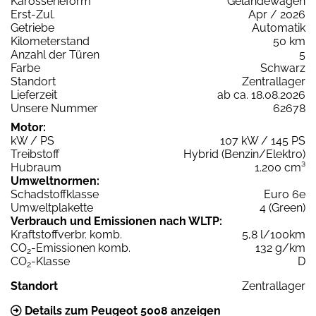
Karosserieform
Geländewagen
Erst-Zul.
Apr / 2026
Getriebe
Automatik
Kilometerstand
50 km
Anzahl der Türen
5
Farbe
Schwarz
Standort
Zentrallager
Lieferzeit
ab ca. 18.08.2026
Unsere Nummer
62678
Motor:
kW / PS
107 kW / 145 PS
Treibstoff
Hybrid (Benzin/Elektro)
Hubraum
1.200 cm³
Umweltnormen:
Schadstoffklasse
Euro 6e
Umweltplakette
4 (Green)
Verbrauch und Emissionen nach WLTP:
Kraftstoffverbr. komb.
5,8 l/100km
CO
-Emissionen komb.
132 g/km
2
CO
-Klasse
D
2
Standort
Zentrallager
Details zum Peugeot 5008 anzeigen