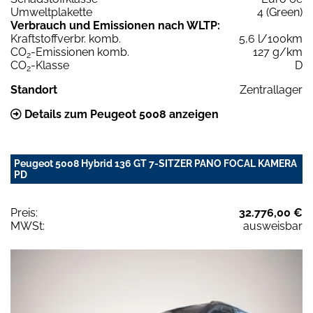
Umweltplakette
4 (Green)
Verbrauch und Emissionen nach WLTP:
Kraftstoffverbr. komb.
5,6 l/100km
CO
-Emissionen komb.
127 g/km
2
CO
-Klasse
D
2
Standort
Zentrallager
Details zum Peugeot 5008 anzeigen
Peugeot 5008 Hybrid 136 GT 7-SITZER PANO FOCAL KAMERA
PD
Preis:
32.776,00 €
MWSt:
ausweisbar