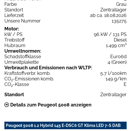
Farbe
Grau
Standort
Zentrallager
Lieferzeit
ab ca. 18.08.2026
Unsere Nummer
135275
Motor:
kW / PS
96 kW / 131 PS
Treibstoff
Diesel
Hubraum
1.499 cm³
Umweltnormen:
Schadstoffklasse
Euro6d
Umweltplakette
4 (Green)
Verbrauch und Emissionen nach WLTP:
Kraftstoffverbr. komb.
5,7 l/100km
CO
-Emissionen komb.
149 g/km
2
CO
-Klasse
E
2
Standort
Zentrallager
Details zum Peugeot 5008 anzeigen
Peugeot 5008 1.2 Hybrid 145 E-DSC6 GT Klima LED 7-S DAB