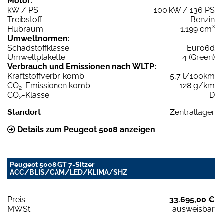
Motor:
kW / PS
100 kW / 136 PS
Treibstoff
Benzin
Hubraum
1.199 cm³
Umweltnormen:
Schadstoffklasse
Euro6d
Umweltplakette
4 (Green)
Verbrauch und Emissionen nach WLTP:
Kraftstoffverbr. komb.
5,7 l/100km
CO
-Emissionen komb.
128 g/km
2
CO
-Klasse
D
2
Standort
Zentrallager
Details zum Peugeot 5008 anzeigen
Peugeot 5008 GT 7-Sitzer
ACC/BLIS/CAM/LED/KLIMA/SHZ
Preis:
33.695,00 €
MWSt:
ausweisbar