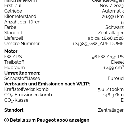
Karosserieform
Geländewagen
Erst-Zul.
Nov / 2023
Getriebe
Automatik
Kilometerstand
26.996 km
Anzahl der Türen
5
Farbe
Schwarz
Standort
Zentrallager
Lieferzeit
ab ca. 18.08.2026
Unsere Nummer
124385_GW_APF-DUME
Motor:
kW / PS
96 kW / 131 PS
Treibstoff
Diesel
Hubraum
1.499 cm³
Umweltnormen:
Schadstoffklasse
Euro6d
Verbrauch und Emissionen nach WLTP:
Kraftstoffverbr. komb.
5,6 l/100km
CO
-Emissionen komb.
146 g/km
2
CO
-Klasse
E
2
Standort
Zentrallager
Details zum Peugeot 5008 anzeigen