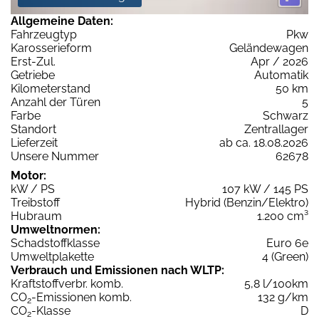
Allgemeine Daten:
Fahrzeugtyp
Pkw
Karosserieform
Geländewagen
Erst-Zul.
Apr / 2026
Getriebe
Automatik
Kilometerstand
50 km
Anzahl der Türen
5
Farbe
Schwarz
Standort
Zentrallager
Lieferzeit
ab ca. 18.08.2026
Unsere Nummer
62678
Motor:
kW / PS
107 kW / 145 PS
Treibstoff
Hybrid (Benzin/Elektro)
Hubraum
1.200 cm³
Umweltnormen:
Schadstoffklasse
Euro 6e
Umweltplakette
4 (Green)
Verbrauch und Emissionen nach WLTP:
Kraftstoffverbr. komb.
5,8 l/100km
CO
-Emissionen komb.
132 g/km
2
CO
-Klasse
D
2