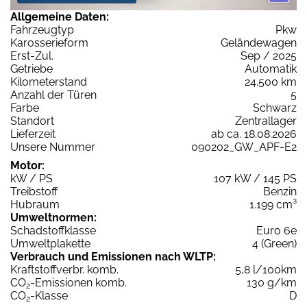
Allgemeine Daten:
Fahrzeugtyp
Pkw
Karosserieform
Geländewagen
Erst-Zul.
Sep / 2025
Getriebe
Automatik
Kilometerstand
24.500 km
Anzahl der Türen
5
Farbe
Schwarz
Standort
Zentrallager
Lieferzeit
ab ca. 18.08.2026
Unsere Nummer
090202_GW_APF-E2
Motor:
kW / PS
107 kW / 145 PS
Treibstoff
Benzin
Hubraum
1.199 cm³
Umweltnormen:
Schadstoffklasse
Euro 6e
Umweltplakette
4 (Green)
Verbrauch und Emissionen nach WLTP:
Kraftstoffverbr. komb.
5,8 l/100km
CO
-Emissionen komb.
130 g/km
2
CO
-Klasse
D
2