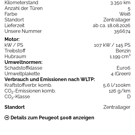
Kilometerstand
3.350 km
Anzahl der Türen
5
Farbe
Weiß
Standort
Zentrallager
Lieferzeit
ab ca. 18.08.2026
Unsere Nummer
356674
Motor:
kW / PS
107 kW / 145 PS
Treibstoff
Benzin
Hubraum
1.199 cm³
Umweltnormen:
Schadstoffklasse
Euro6
Umweltplakette
4 (Green)
Verbrauch und Emissionen nach WLTP:
Kraftstoffverbr. komb.
5,6 l/100km
CO
-Emissionen komb.
126 g/km
2
CO
-Klasse
D
2
Standort
Zentrallager
Details zum Peugeot 5008 anzeigen