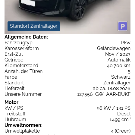
Standort Zentrallager
Allgemeine Daten:
Fahrzeugtyp
Pkw
Karosserieform
Geländewagen
Erst-Zul.
Nov / 2023
Getriebe
Automatik
Kilometerstand
40.700 km
Anzahl der Türen
5
Farbe
Schwarz
Standort
Zentrallager
Lieferzeit
ab ca. 18.08.2026
Unsere Nummer
127556_GW_AAR-DUKF
Motor:
kW / PS
96 kW / 131 PS
Treibstoff
Diesel
Hubraum
1.499 cm³
Umweltnormen:
Umweltplakette
4 (Green)