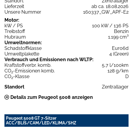
Standort
Zentrallager
Lieferzeit
ab ca. 18.08.2026
Unsere Nummer
160337_GW_APF-E2
Motor:
kW / PS
100 kW / 136 PS
Treibstoff
Benzin
Hubraum
1.199 cm³
Umweltnormen:
Schadstoffklasse
Euro6d
Umweltplakette
4 (Green)
Verbrauch und Emissionen nach WLTP:
Kraftstoffverbr. komb.
5,7 l/100km
CO
-Emissionen komb.
128 g/km
2
CO
-Klasse
D
2
Standort
Zentrallager
Details zum Peugeot 5008 anzeigen
Peugeot 5008 GT 7-Sitzer
ACC/BLIS/CAM/LED/KLIMA/SHZ