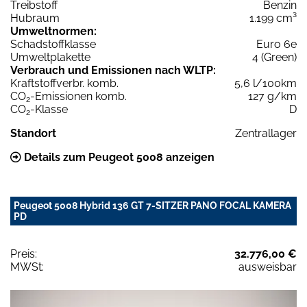
Treibstoff
Benzin
Hubraum
1.199 cm³
Umweltnormen:
Schadstoffklasse
Euro 6e
Umweltplakette
4 (Green)
Verbrauch und Emissionen nach WLTP:
Kraftstoffverbr. komb.
5,6 l/100km
CO
-Emissionen komb.
127 g/km
2
CO
-Klasse
D
2
Standort
Zentrallager
Details zum Peugeot 5008 anzeigen
Peugeot 5008 Hybrid 136 GT 7-SITZER PANO FOCAL KAMERA
PD
Preis:
32.776,00 €
MWSt:
ausweisbar