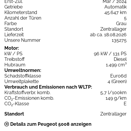
Erst-Zul.
Mär / 2024
Getriebe
Automatik
Kilometerstand
45.647 km
Anzahl der Türen
5
Farbe
Grau
Standort
Zentrallager
Lieferzeit
ab ca. 18.08.2026
Unsere Nummer
135275
Motor:
kW / PS
96 kW / 131 PS
Treibstoff
Diesel
Hubraum
1.499 cm³
Umweltnormen:
Schadstoffklasse
Euro6d
Umweltplakette
4 (Green)
Verbrauch und Emissionen nach WLTP:
Kraftstoffverbr. komb.
5,7 l/100km
CO
-Emissionen komb.
149 g/km
2
CO
-Klasse
E
2
Standort
Zentrallager
Details zum Peugeot 5008 anzeigen