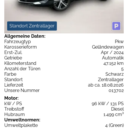
Standort Zentrallager
Allgemeine Daten:
Fahrzeugtyp
Pkw
Karosserieform
Geländewagen
Erst-Zul.
Apr / 2024
Getriebe
Automatik
Kilometerstand
47.152 km
Anzahl der Türen
5
Farbe
Schwarz
Standort
Zentrallager
Lieferzeit
ab ca. 18.08.2026
Unsere Nummer
013702
Motor:
kW / PS
96 kW / 131 PS
Treibstoff
Diesel
Hubraum
1.499 cm³
Umweltnormen:
Umweltplakette
4 (Green)