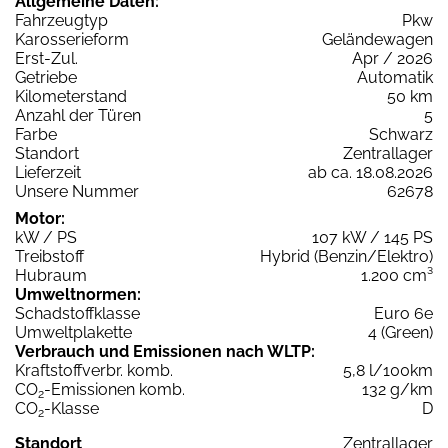
Allgemeine Daten:
Fahrzeugtyp
Pkw
Karosserieform
Geländewagen
Erst-Zul.
Apr / 2026
Getriebe
Automatik
Kilometerstand
50 km
Anzahl der Türen
5
Farbe
Schwarz
Standort
Zentrallager
Lieferzeit
ab ca. 18.08.2026
Unsere Nummer
62678
Motor:
kW / PS
107 kW / 145 PS
Treibstoff
Hybrid (Benzin/Elektro)
Hubraum
1.200 cm³
Umweltnormen:
Schadstoffklasse
Euro 6e
Umweltplakette
4 (Green)
Verbrauch und Emissionen nach WLTP:
Kraftstoffverbr. komb.
5,8 l/100km
CO
-Emissionen komb.
132 g/km
2
CO
-Klasse
D
2
Standort
Zentrallager