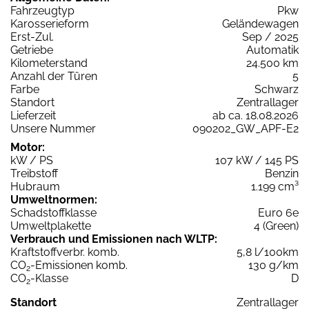
Fahrzeugtyp
Pkw
Karosserieform
Geländewagen
Erst-Zul.
Sep / 2025
Getriebe
Automatik
Kilometerstand
24.500 km
Anzahl der Türen
5
Farbe
Schwarz
Standort
Zentrallager
Lieferzeit
ab ca. 18.08.2026
Unsere Nummer
090202_GW_APF-E2
Motor:
kW / PS
107 kW / 145 PS
Treibstoff
Benzin
Hubraum
1.199 cm³
Umweltnormen:
Schadstoffklasse
Euro 6e
Umweltplakette
4 (Green)
Verbrauch und Emissionen nach WLTP:
Kraftstoffverbr. komb.
5,8 l/100km
CO
-Emissionen komb.
130 g/km
2
CO
-Klasse
D
2
Standort
Zentrallager