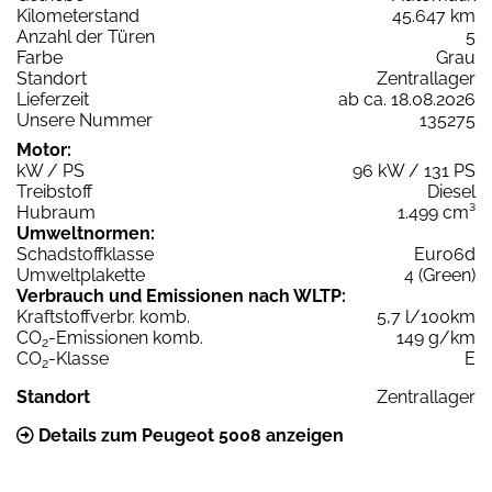
Kilometerstand
45.647 km
Anzahl der Türen
5
Farbe
Grau
Standort
Zentrallager
Lieferzeit
ab ca. 18.08.2026
Unsere Nummer
135275
Motor:
kW / PS
96 kW / 131 PS
Treibstoff
Diesel
Hubraum
1.499 cm³
Umweltnormen:
Schadstoffklasse
Euro6d
Umweltplakette
4 (Green)
Verbrauch und Emissionen nach WLTP:
Kraftstoffverbr. komb.
5,7 l/100km
CO
-Emissionen komb.
149 g/km
2
CO
-Klasse
E
2
Standort
Zentrallager
Details zum Peugeot 5008 anzeigen