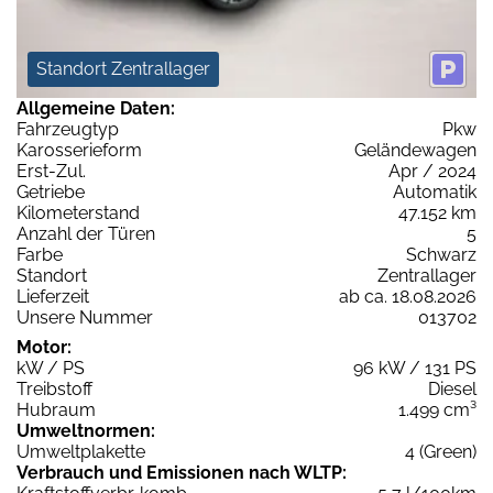
Standort Zentrallager
Allgemeine Daten:
Fahrzeugtyp
Pkw
Karosserieform
Geländewagen
Erst-Zul.
Apr / 2024
Getriebe
Automatik
Kilometerstand
47.152 km
Anzahl der Türen
5
Farbe
Schwarz
Standort
Zentrallager
Lieferzeit
ab ca. 18.08.2026
Unsere Nummer
013702
Motor:
kW / PS
96 kW / 131 PS
Treibstoff
Diesel
Hubraum
1.499 cm³
Umweltnormen:
Umweltplakette
4 (Green)
Verbrauch und Emissionen nach WLTP: