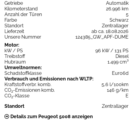
Getriebe
Automatik
Kilometerstand
26.996 km
Anzahl der Türen
5
Farbe
Schwarz
Standort
Zentrallager
Lieferzeit
ab ca. 18.08.2026
Unsere Nummer
124385_GW_APF-DUME
Motor:
kW / PS
96 kW / 131 PS
Treibstoff
Diesel
Hubraum
1.499 cm³
Umweltnormen:
Schadstoffklasse
Euro6d
Verbrauch und Emissionen nach WLTP:
Kraftstoffverbr. komb.
5,6 l/100km
CO
-Emissionen komb.
146 g/km
2
CO
-Klasse
E
2
Standort
Zentrallager
Details zum Peugeot 5008 anzeigen