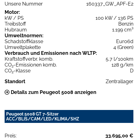
Unsere Nummer
160337_GW_APF-E2
Motor:
kW / PS
100 kW / 136 PS
Treibstoff
Benzin
Hubraum
1.199 cm³
Umweltnormen:
Schadstoffklasse
Euro6d
Umweltplakette
4 (Green)
Verbrauch und Emissionen nach WLTP:
Kraftstoffverbr. komb.
5,7 l/100km
CO
-Emissionen komb.
128 g/km
2
CO
-Klasse
D
2
Standort
Zentrallager
Details zum Peugeot 5008 anzeigen
Peugeot 5008 GT 7-Sitzer
ACC/BLIS/CAM/LED/KLIMA/SHZ
Preis:
33.695,00 €