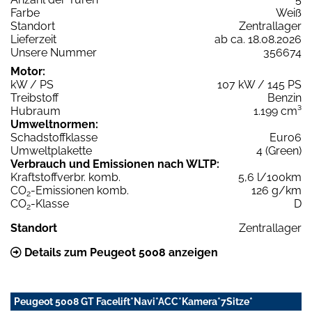
Farbe
Weiß
Standort
Zentrallager
Lieferzeit
ab ca. 18.08.2026
Unsere Nummer
356674
Motor:
kW / PS
107 kW / 145 PS
Treibstoff
Benzin
Hubraum
1.199 cm³
Umweltnormen:
Schadstoffklasse
Euro6
Umweltplakette
4 (Green)
Verbrauch und Emissionen nach WLTP:
Kraftstoffverbr. komb.
5,6 l/100km
CO
-Emissionen komb.
126 g/km
2
CO
-Klasse
D
2
Standort
Zentrallager
Details zum Peugeot 5008 anzeigen
Peugeot 5008 GT Facelift*Navi*ACC*Kamera*7Sitze*