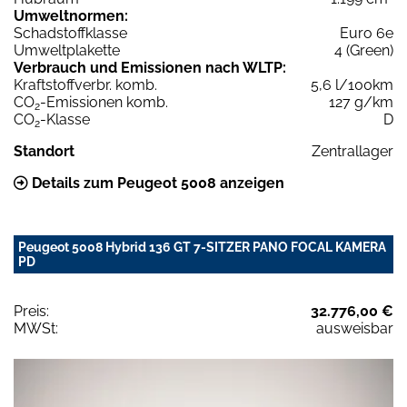
Umweltnormen:
Schadstoffklasse
Euro 6e
Umweltplakette
4 (Green)
Verbrauch und Emissionen nach WLTP:
Kraftstoffverbr. komb.
5,6 l/100km
CO
-Emissionen komb.
127 g/km
2
CO
-Klasse
D
2
Standort
Zentrallager
Details zum Peugeot 5008 anzeigen
Peugeot 5008 Hybrid 136 GT 7-SITZER PANO FOCAL KAMERA
PD
Preis:
32.776,00 €
MWSt:
ausweisbar