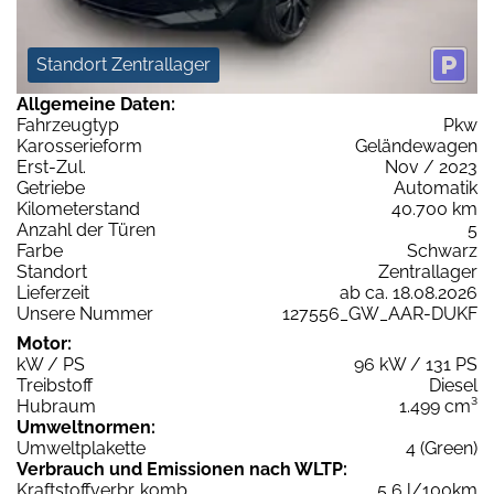
Standort Zentrallager
Allgemeine Daten:
Fahrzeugtyp
Pkw
Karosserieform
Geländewagen
Erst-Zul.
Nov / 2023
Getriebe
Automatik
Kilometerstand
40.700 km
Anzahl der Türen
5
Farbe
Schwarz
Standort
Zentrallager
Lieferzeit
ab ca. 18.08.2026
Unsere Nummer
127556_GW_AAR-DUKF
Motor:
kW / PS
96 kW / 131 PS
Treibstoff
Diesel
Hubraum
1.499 cm³
Umweltnormen:
Umweltplakette
4 (Green)
Verbrauch und Emissionen nach WLTP:
Kraftstoffverbr. komb.
5,6 l/100km