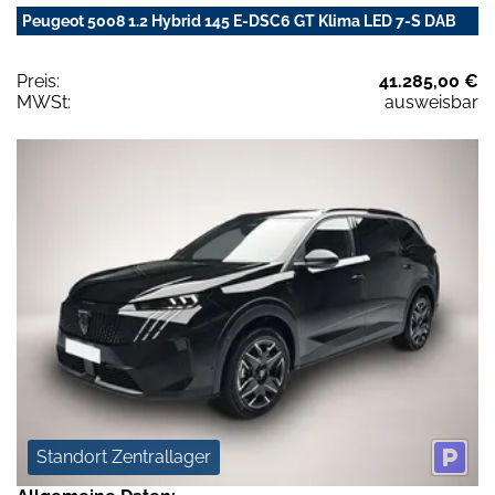
Peugeot 5008 1.2 Hybrid 145 E-DSC6 GT Klima LED 7-S DAB
Preis:
41.285,00 €
MWSt:
ausweisbar
Standort Zentrallager