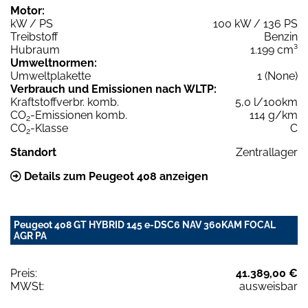
Motor:
kW / PS
100 kW / 136 PS
Treibstoff
Benzin
Hubraum
1.199 cm³
Umweltnormen:
Umweltplakette
1 (None)
Verbrauch und Emissionen nach WLTP:
Kraftstoffverbr. komb.
5,0 l/100km
CO
-Emissionen komb.
114 g/km
2
CO
-Klasse
C
2
Standort
Zentrallager
Details zum Peugeot 408 anzeigen
Peugeot 408 GT HYBRID 145 e-DSC6 NAV 360KAM FOCAL
AGR PA
Preis:
41.389,00 €
MWSt:
ausweisbar