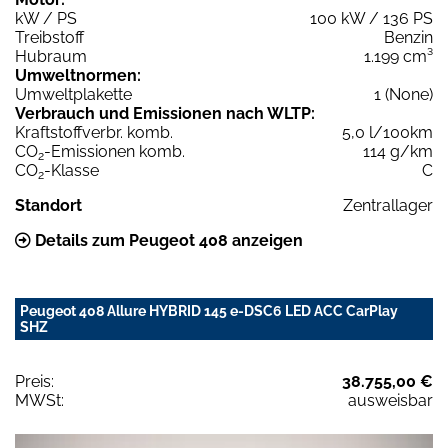
kW / PS
100 kW / 136 PS
Treibstoff
Benzin
Hubraum
1.199 cm³
Umweltnormen:
Umweltplakette
1 (None)
Verbrauch und Emissionen nach WLTP:
Kraftstoffverbr. komb.
5,0 l/100km
CO
-Emissionen komb.
114 g/km
2
CO
-Klasse
C
2
Standort
Zentrallager
Details zum Peugeot 408 anzeigen
Peugeot 408 Allure HYBRID 145 e-DSC6 LED ACC CarPlay
SHZ
Preis:
38.755,00 €
MWSt:
ausweisbar