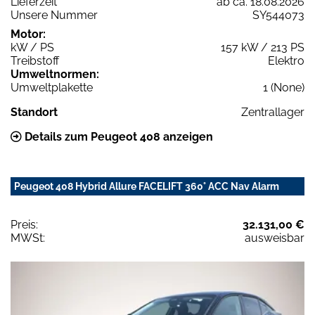
Lieferzeit
ab ca. 18.08.2026
Unsere Nummer
SY544073
Motor:
kW / PS
157 kW / 213 PS
Treibstoff
Elektro
Umweltnormen:
Umweltplakette
1 (None)
Standort
Zentrallager
Details zum Peugeot 408 anzeigen
Peugeot 408 Hybrid Allure FACELIFT 360° ACC Nav Alarm
Preis:
32.131,00 €
MWSt:
ausweisbar