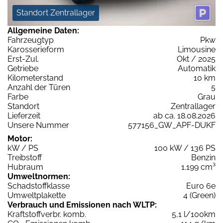
Standort Zentrallager
Allgemeine Daten:
Fahrzeugtyp
Pkw
Karosserieform
Limousine
Erst-Zul.
Okt / 2025
Getriebe
Automatik
Kilometerstand
10 km
Anzahl der Türen
5
Farbe
Grau
Standort
Zentrallager
Lieferzeit
ab ca. 18.08.2026
Unsere Nummer
577156_GW_APF-DUKF
Motor:
kW / PS
100 kW / 136 PS
Treibstoff
Benzin
Hubraum
1.199 cm³
Umweltnormen:
Schadstoffklasse
Euro 6e
Umweltplakette
4 (Green)
Verbrauch und Emissionen nach WLTP:
Kraftstoffverbr. komb.
5,1 l/100km