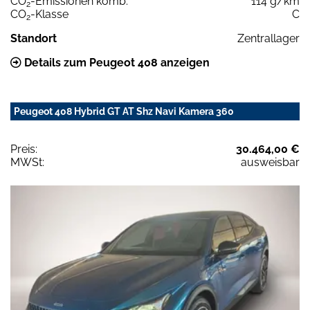
CO
-Emissionen komb.
114 g/km
2
CO
-Klasse
C
2
Standort
Zentrallager
Details zum Peugeot 408 anzeigen
Peugeot 408 Hybrid GT AT Shz Navi Kamera 360
Preis:
30.464,00 €
MWSt:
ausweisbar