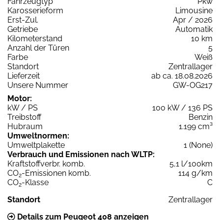
Fahrzeugtyp
Pkw
Karosserieform
Limousine
Erst-Zul.
Apr / 2026
Getriebe
Automatik
Kilometerstand
10 km
Anzahl der Türen
5
Farbe
Weiß
Standort
Zentrallager
Lieferzeit
ab ca. 18.08.2026
Unsere Nummer
GW-OG217
Motor:
kW / PS
100 kW / 136 PS
Treibstoff
Benzin
Hubraum
1.199 cm³
Umweltnormen:
Umweltplakette
1 (None)
Verbrauch und Emissionen nach WLTP:
Kraftstoffverbr. komb.
5,1 l/100km
CO
-Emissionen komb.
114 g/km
2
CO
-Klasse
C
2
Standort
Zentrallager
Details zum Peugeot 408 anzeigen