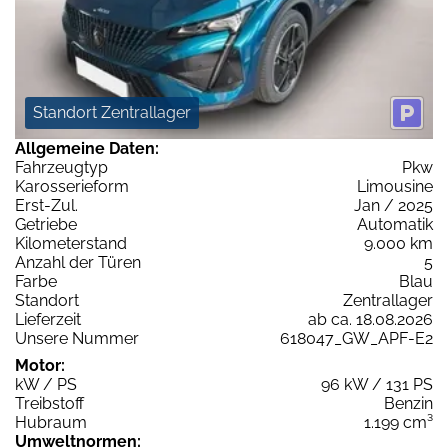
Standort Zentrallager
Allgemeine Daten:
Fahrzeugtyp
Pkw
Karosserieform
Limousine
Erst-Zul.
Jan / 2025
Getriebe
Automatik
Kilometerstand
9.000 km
Anzahl der Türen
5
Farbe
Blau
Standort
Zentrallager
Lieferzeit
ab ca. 18.08.2026
Unsere Nummer
618047_GW_APF-E2
Motor:
kW / PS
96 kW / 131 PS
Treibstoff
Benzin
Hubraum
1.199 cm³
Umweltnormen: