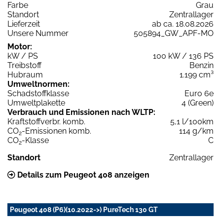
Farbe
Grau
Standort
Zentrallager
Lieferzeit
ab ca. 18.08.2026
Unsere Nummer
505894_GW_APF-MO
Motor:
kW / PS
100 kW / 136 PS
Treibstoff
Benzin
Hubraum
1.199 cm³
Umweltnormen:
Schadstoffklasse
Euro 6e
Umweltplakette
4 (Green)
Verbrauch und Emissionen nach WLTP:
Kraftstoffverbr. komb.
5,1 l/100km
CO
-Emissionen komb.
114 g/km
2
CO
-Klasse
C
2
Standort
Zentrallager
Details zum Peugeot 408 anzeigen
Peugeot 408 (P6)(10.2022->) PureTech 130 GT