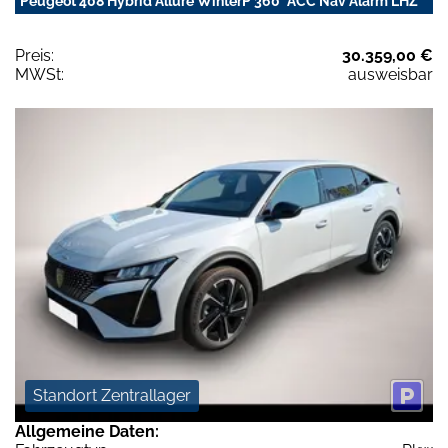
Peugeot 408 Hybrid Allure WinterP 360° ACC Nav Alarm LHZ
Preis:
30.359,00 €
MWSt:
ausweisbar
Standort Zentrallager
Allgemeine Daten: