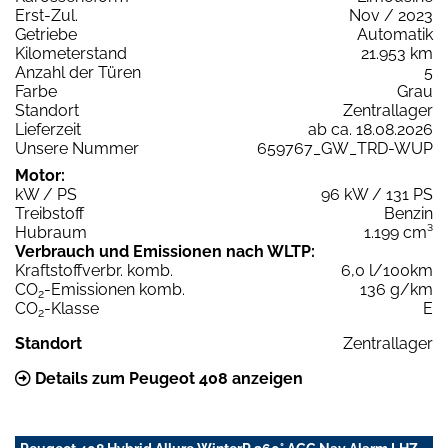
Erst-Zul.
Nov / 2023
Getriebe
Automatik
Kilometerstand
21.953 km
Anzahl der Türen
5
Farbe
Grau
Standort
Zentrallager
Lieferzeit
ab ca. 18.08.2026
Unsere Nummer
659767_GW_TRD-WUP
Motor:
kW / PS
96 kW / 131 PS
Treibstoff
Benzin
Hubraum
1.199 cm³
Verbrauch und Emissionen nach WLTP:
Kraftstoffverbr. komb.
6,0 l/100km
CO
-Emissionen komb.
136 g/km
2
CO
-Klasse
E
2
Standort
Zentrallager
Details zum Peugeot 408 anzeigen