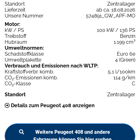
Standort
Zentrallager
Lieferzeit
ab ca. 18.08.2026
Unsere Nummer
574891_GW_APF-MO
Motor:
kW / PS
100 kW / 136 PS
Treibstoff
Benzin
Hubraum
1.199 cm³
Umweltnormen:
Schadstoffklasse
Euro 6e
Umweltplakette
4 (Green)
Verbrauch und Emissionen nach WLTP:
Kraftstoffverbr. komb.
5,1 l/100km
CO
-Emissionen komb.
114 g/km
2
CO
-Klasse
C
2
Standort
Zentrallager
Details zum Peugeot 408 anzeigen
Weitere Peugeot 408 und andere
Fahrzeuge können Sie hier suchen