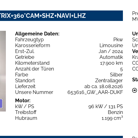
Pr
ATRIX+360°CAM+SHZ+NAVI+LHZ
M
Allgemeine Daten:
U
Fahrzeugtyp
Pkw
Sc
Karosserieform
Limousine
Um
Erst-Zul.
Jan / 2024
Ve
Getriebe
Automatik
Kr
Kilometerstand
17.900 km
C
Anzahl der Türen
5
C
Farbe
Silber
St
Standort
Zentrallager
Lieferzeit
ab ca. 18.08.2026
Unsere Nummer
653616_GW_AAR-DUKF
Motor:
kW / PS
96 kW / 131 PS
Treibstoff
Benzin
Hubraum
1.199 cm³