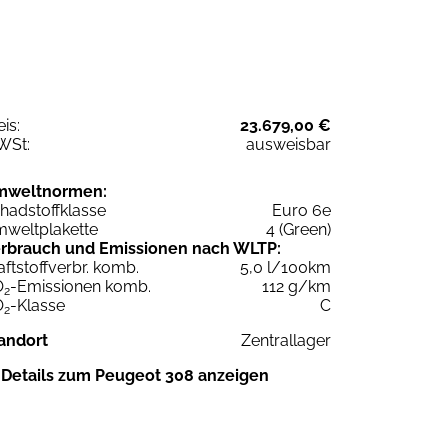
eis:
23.679,00 €
WSt:
ausweisbar
mweltnormen:
hadstoffklasse
Euro 6e
weltplakette
4 (Green)
rbrauch und Emissionen nach WLTP:
aftstoffverbr. komb.
5,0 l/100km
O
-Emissionen komb.
112 g/km
2
O
-Klasse
C
2
andort
Zentrallager
Details zum Peugeot 308 anzeigen