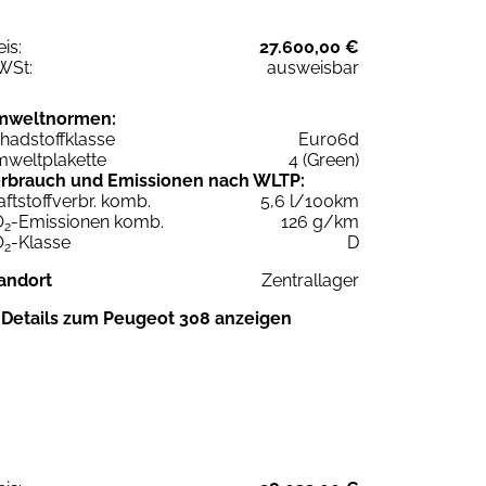
eis:
27.600,00 €
WSt:
ausweisbar
mweltnormen:
hadstoffklasse
Euro6d
weltplakette
4 (Green)
rbrauch und Emissionen nach WLTP:
aftstoffverbr. komb.
5,6 l/100km
O
-Emissionen komb.
126 g/km
2
O
-Klasse
D
2
andort
Zentrallager
Details zum Peugeot 308 anzeigen