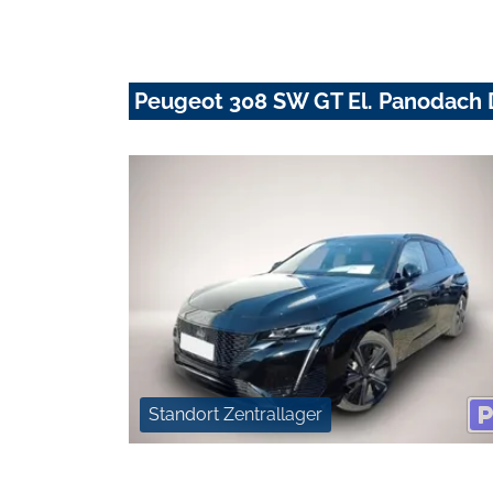
Peugeot 308 SW GT El. Panodach 
Standort Zentrallager