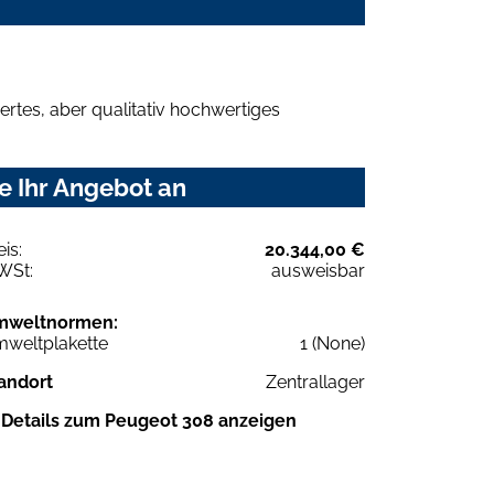
rtes, aber qualitativ hochwertiges
e Ihr Angebot an
eis:
20.344,00 €
WSt:
ausweisbar
mweltnormen:
weltplakette
1 (None)
andort
Zentrallager
Details zum Peugeot 308 anzeigen