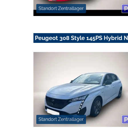
Standort Zentrallager
Peugeot 308 Style 145PS Hybrid 
Standort Zentrallager