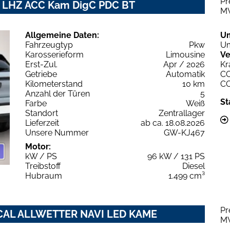
Pr
v LHZ ACC Kam DigC PDC BT
M
Allgemeine Daten:
U
Fahrzeugtyp
Pkw
Um
Karosserieform
Limousine
Ve
Erst-Zul.
Apr / 2026
Kr
Getriebe
Automatik
C
Kilometerstand
10 km
C
Anzahl der Türen
5
St
Farbe
Weiß
Standort
Zentrallager
Lieferzeit
ab ca. 18.08.2026
Unsere Nummer
GW-KJ467
Motor:
kW / PS
96 kW / 131 PS
Treibstoff
Diesel
Hubraum
1.499 cm³
Pr
OCAL ALLWETTER NAVI LED KAME
M