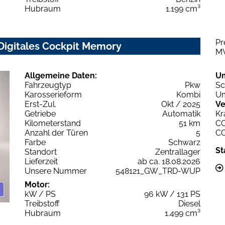
Hubraum
1.199 cm³
Pr
Digitales Cockpit Memory
M
Allgemeine Daten:
U
Fahrzeugtyp
Pkw
Sc
Karosserieform
Kombi
Um
Erst-Zul.
Okt / 2025
Ve
Getriebe
Automatik
Kr
Kilometerstand
51 km
C
Anzahl der Türen
5
C
Farbe
Schwarz
St
Standort
Zentrallager
Lieferzeit
ab ca. 18.08.2026
Unsere Nummer
548121_GW_TRD-WUP
Motor:
kW / PS
96 kW / 131 PS
Treibstoff
Diesel
Hubraum
1.499 cm³