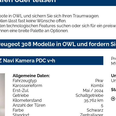
ote in OWL und sichern Sie sich Ihren Traumwagen.
len lässt fast keine Wünsche offen.
en technologischen Features suchen oder sich für ein preiswe
hnen eine breite Palette an Optionen.
eugeot 308 Modelle in OWL und fordern Si
Pr
Z Navi Kamera PDC v+h
M
Allgemeine Daten:
U
Fahrzeugtyp
Pkw
Um
Karosserieform
Kombi
St
Erst-Zul.
Mai / 2024
Getriebe
Schaltgetriebe
Kilometerstand
35.762 km
Anzahl der Türen
5
Farbe
Schwarz
Standort
Zentrallager