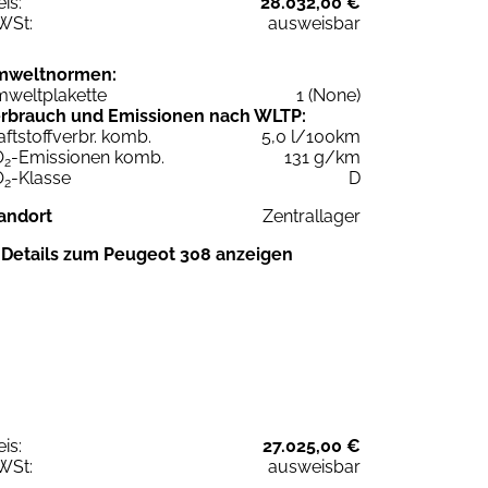
eis:
28.032,00 €
WSt:
ausweisbar
mweltnormen:
weltplakette
1 (None)
rbrauch und Emissionen nach WLTP:
aftstoffverbr. komb.
5,0 l/100km
O
-Emissionen komb.
131 g/km
2
O
-Klasse
D
2
andort
Zentrallager
Details zum Peugeot 308 anzeigen
eis:
27.025,00 €
WSt:
ausweisbar