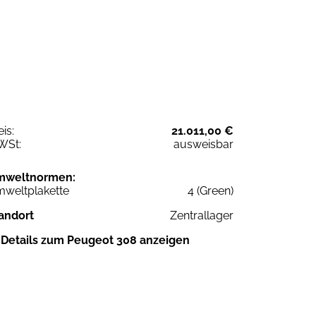
eis:
21.011,00 €
WSt:
ausweisbar
mweltnormen:
weltplakette
4 (Green)
andort
Zentrallager
Details zum Peugeot 308 anzeigen