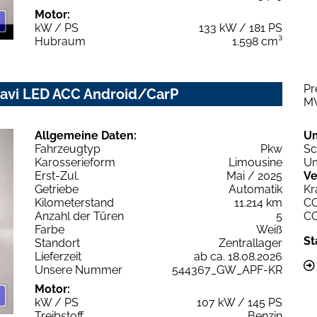
Motor:
kW / PS
133 kW / 181 PS
Hubraum
1.598 cm³
Pr
Navi LED ACC Android/CarP
M
Allgemeine Daten:
U
Fahrzeugtyp
Pkw
Sc
Karosserieform
Limousine
Um
Erst-Zul.
Mai / 2025
Ve
Getriebe
Automatik
Kr
Kilometerstand
11.214 km
C
Anzahl der Türen
5
C
Farbe
Weiß
St
Standort
Zentrallager
Lieferzeit
ab ca. 18.08.2026
Unsere Nummer
544367_GW_APF-KR
Motor:
kW / PS
107 kW / 145 PS
Treibstoff
Benzin