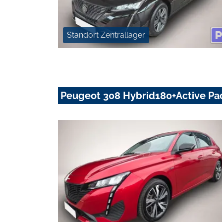
Standort Zentrallager
Peugeot 308 Hybrid180+Active P