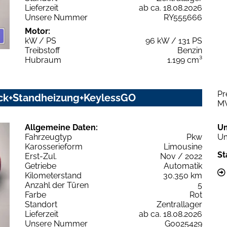
Lieferzeit
ab ca. 18.08.2026
Unsere Nummer
RY555666
Motor:
kW / PS
96 kW / 131 PS
Treibstoff
Benzin
Hubraum
1.199 cm³
Pr
ack+Standheizung+KeylessGO
M
Allgemeine Daten:
U
Fahrzeugtyp
Pkw
Um
Karosserieform
Limousine
St
Erst-Zul.
Nov / 2022
Getriebe
Automatik
Kilometerstand
30.350 km
Anzahl der Türen
5
Farbe
Rot
Standort
Zentrallager
Lieferzeit
ab ca. 18.08.2026
Unsere Nummer
G0025429