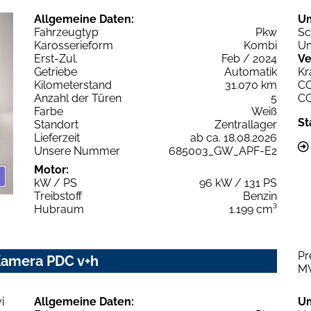
Allgemeine Daten:
U
Fahrzeugtyp
Pkw
Sc
Karosserieform
Kombi
Um
Erst-Zul.
Feb / 2024
Ve
Getriebe
Automatik
Kr
Kilometerstand
31.070 km
C
Anzahl der Türen
5
C
Farbe
Weiß
St
Standort
Zentrallager
Lieferzeit
ab ca. 18.08.2026
Unsere Nummer
685003_GW_APF-E2
Motor:
kW / PS
96 kW / 131 PS
Treibstoff
Benzin
Hubraum
1.199 cm³
Pr
Kamera PDC v+h
M
Allgemeine Daten:
U