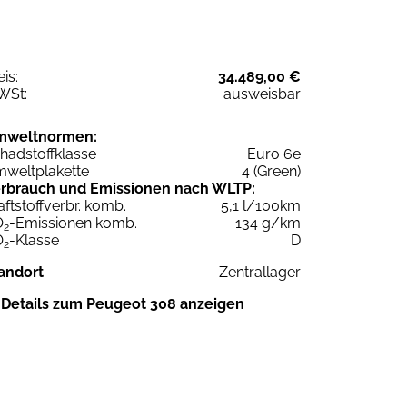
eis:
34.489,00 €
WSt:
ausweisbar
mweltnormen:
hadstoffklasse
Euro 6e
weltplakette
4 (Green)
rbrauch und Emissionen nach WLTP:
aftstoffverbr. komb.
5,1 l/100km
O
-Emissionen komb.
134 g/km
2
O
-Klasse
D
2
andort
Zentrallager
Details zum Peugeot 308 anzeigen