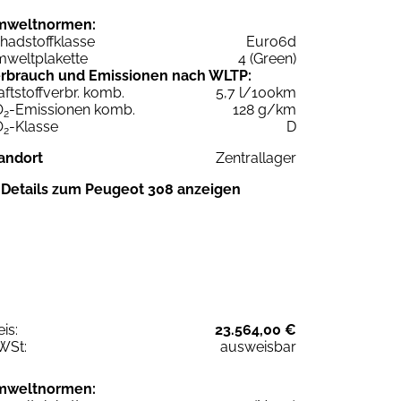
mweltnormen:
hadstoffklasse
Euro6d
weltplakette
4 (Green)
rbrauch und Emissionen nach WLTP:
aftstoffverbr. komb.
5,7 l/100km
O
-Emissionen komb.
128 g/km
2
O
-Klasse
D
2
andort
Zentrallager
Details zum Peugeot 308 anzeigen
eis:
23.564,00 €
WSt:
ausweisbar
mweltnormen: