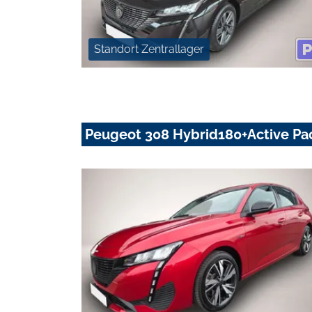
Standort Zentrallager
Peugeot 308 Hybrid180+Active P