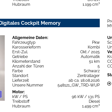
Hubraum
1.199 cm³
Pr
Digitales Cockpit Memory
M
Allgemeine Daten:
U
Fahrzeugtyp
Pkw
Sc
Karosserieform
Kombi
Um
Erst-Zul.
Okt / 2025
Ve
Getriebe
Automatik
Kr
Kilometerstand
51 km
C
Anzahl der Türen
5
C
Farbe
Schwarz
St
Standort
Zentrallager
Lieferzeit
ab ca. 18.08.2026
Unsere Nummer
548121_GW_TRD-WUP
Motor:
kW / PS
96 kW / 131 PS
Treibstoff
Diesel
Hubraum
1.499 cm³