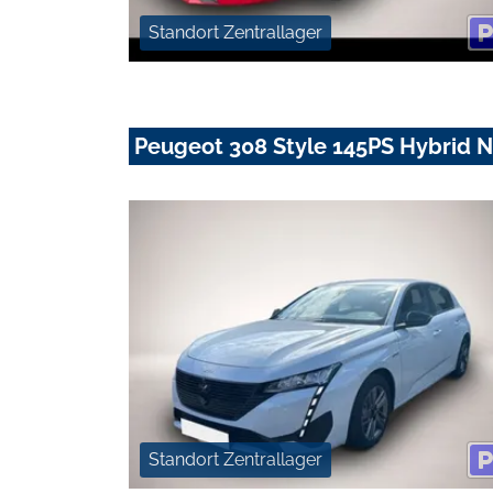
Standort Zentrallager
Peugeot 308 Style 145PS Hybrid 
Standort Zentrallager