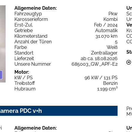
Allgemeine Daten:
U
Fahrzeugtyp
Pkw
Sc
Karosserieform
Kombi
Um
Erst-Zul.
Feb / 2024
Ve
Getriebe
Automatik
Kr
Kilometerstand
31.070 km
C
Anzahl der Türen
5
C
Farbe
Weiß
St
Standort
Zentrallager
Lieferzeit
ab ca. 18.08.2026
Unsere Nummer
685003_GW_APF-E2
Motor:
kW / PS
96 kW / 131 PS
Treibstoff
Benzin
Hubraum
1.199 cm³
Pr
Kamera PDC v+h
M
Allgemeine Daten:
U