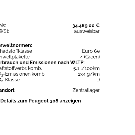
eis:
34.489,00 €
WSt:
ausweisbar
mweltnormen:
hadstoffklasse
Euro 6e
weltplakette
4 (Green)
rbrauch und Emissionen nach WLTP:
aftstoffverbr. komb.
5,1 l/100km
O
-Emissionen komb.
134 g/km
2
O
-Klasse
D
2
andort
Zentrallager
Details zum Peugeot 308 anzeigen