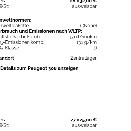
eis:
28.032,00 €
WSt:
ausweisbar
mweltnormen:
weltplakette
1 (None)
rbrauch und Emissionen nach WLTP:
aftstoffverbr. komb.
5,0 l/100km
O
-Emissionen komb.
131 g/km
2
O
-Klasse
D
2
andort
Zentrallager
Details zum Peugeot 308 anzeigen
eis:
27.025,00 €
WSt:
ausweisbar