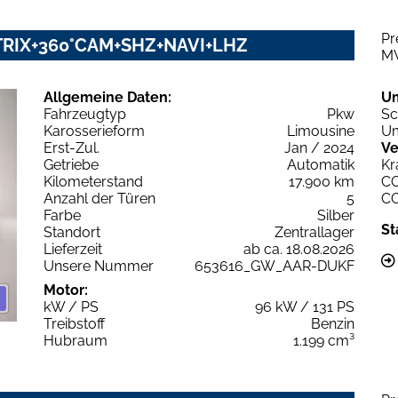
Pr
ATRIX+360°CAM+SHZ+NAVI+LHZ
M
Allgemeine Daten:
U
Fahrzeugtyp
Pkw
Sc
Karosserieform
Limousine
Um
Erst-Zul.
Jan / 2024
Ve
Getriebe
Automatik
Kr
Kilometerstand
17.900 km
C
Anzahl der Türen
5
C
Farbe
Silber
St
Standort
Zentrallager
Lieferzeit
ab ca. 18.08.2026
Unsere Nummer
653616_GW_AAR-DUKF
Motor:
kW / PS
96 kW / 131 PS
Treibstoff
Benzin
Hubraum
1.199 cm³