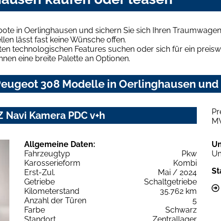
ote in Oerlinghausen und sichern Sie sich Ihren Traumwagen
len lässt fast keine Wünsche offen.
en technologischen Features suchen oder sich für ein preiswe
hnen eine breite Palette an Optionen.
eugeot 308 Modelle in Oerlinghausen und f
Pr
Z Navi Kamera PDC v+h
M
Allgemeine Daten:
U
Fahrzeugtyp
Pkw
Um
Karosserieform
Kombi
St
Erst-Zul.
Mai / 2024
Getriebe
Schaltgetriebe
Kilometerstand
35.762 km
Anzahl der Türen
5
Farbe
Schwarz
Standort
Zentrallager