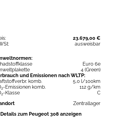
eis:
23.679,00 €
WSt:
ausweisbar
mweltnormen:
hadstoffklasse
Euro 6e
weltplakette
4 (Green)
rbrauch und Emissionen nach WLTP:
aftstoffverbr. komb.
5,0 l/100km
O
-Emissionen komb.
112 g/km
2
O
-Klasse
C
2
andort
Zentrallager
Details zum Peugeot 308 anzeigen