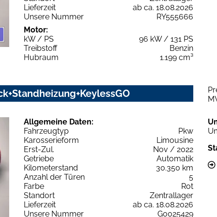
Lieferzeit
ab ca. 18.08.2026
Unsere Nummer
RY555666
Motor:
kW / PS
96 kW / 131 PS
Treibstoff
Benzin
Hubraum
1.199 cm³
Pr
ack+Standheizung+KeylessGO
M
Allgemeine Daten:
U
Fahrzeugtyp
Pkw
Um
Karosserieform
Limousine
St
Erst-Zul.
Nov / 2022
Getriebe
Automatik
Kilometerstand
30.350 km
Anzahl der Türen
5
Farbe
Rot
Standort
Zentrallager
Lieferzeit
ab ca. 18.08.2026
Unsere Nummer
G0025429