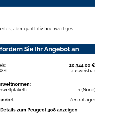
.
rtes, aber qualitativ hochwertiges
ordern Sie Ihr Angebot an
eis:
20.344,00 €
WSt:
ausweisbar
mweltnormen:
weltplakette
1 (None)
andort
Zentrallager
Details zum Peugeot 308 anzeigen