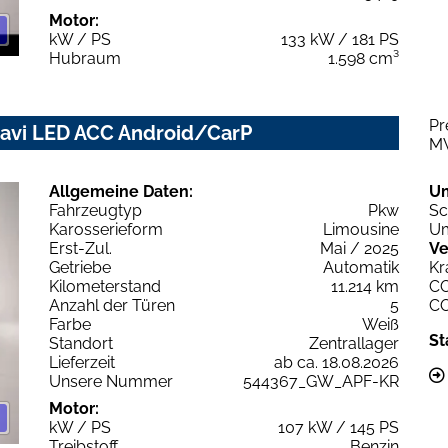
Motor:
kW / PS
133 kW / 181 PS
Hubraum
1.598 cm³
Pr
Navi LED ACC Android/CarP
M
Allgemeine Daten:
U
Fahrzeugtyp
Pkw
Sc
Karosserieform
Limousine
Um
Erst-Zul.
Mai / 2025
Ve
Getriebe
Automatik
Kr
Kilometerstand
11.214 km
C
Anzahl der Türen
5
C
Farbe
Weiß
St
Standort
Zentrallager
Lieferzeit
ab ca. 18.08.2026
Unsere Nummer
544367_GW_APF-KR
Motor:
kW / PS
107 kW / 145 PS
Treibstoff
Benzin