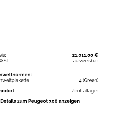
eis:
21.011,00 €
WSt:
ausweisbar
mweltnormen:
weltplakette
4 (Green)
andort
Zentrallager
Details zum Peugeot 308 anzeigen