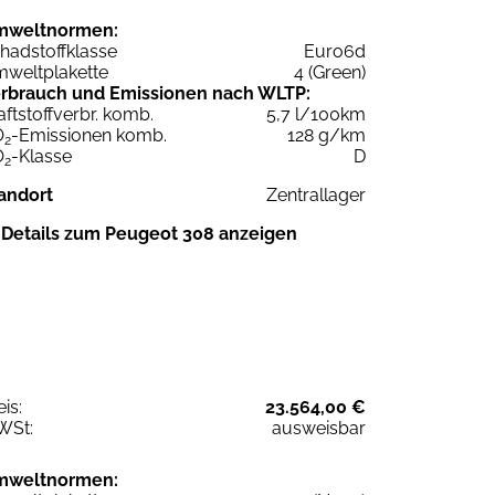
mweltnormen:
hadstoffklasse
Euro6d
weltplakette
4 (Green)
rbrauch und Emissionen nach WLTP:
aftstoffverbr. komb.
5,7 l/100km
O
-Emissionen komb.
128 g/km
2
O
-Klasse
D
2
andort
Zentrallager
Details zum Peugeot 308 anzeigen
eis:
23.564,00 €
WSt:
ausweisbar
mweltnormen: