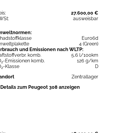
eis:
27.600,00 €
WSt:
ausweisbar
mweltnormen:
hadstoffklasse
Euro6d
weltplakette
4 (Green)
rbrauch und Emissionen nach WLTP:
aftstoffverbr. komb.
5,6 l/100km
O
-Emissionen komb.
126 g/km
2
O
-Klasse
D
2
andort
Zentrallager
Details zum Peugeot 308 anzeigen