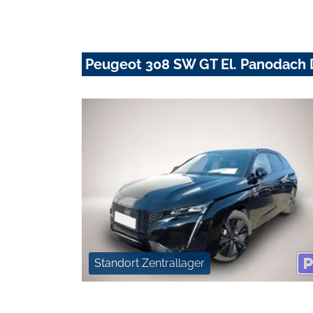
Peugeot 308 SW GT El. Panodach 
Standort Zentrallager