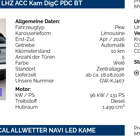
Pr
v LHZ ACC Kam DigC PDC BT
M
Allgemeine Daten:
U
Fahrzeugtyp
Pkw
Um
Karosserieform
Limousine
Ve
Erst-Zul.
Apr / 2026
Kr
Getriebe
Automatik
C
Kilometerstand
10 km
C
Anzahl der Türen
5
St
Farbe
Weiß
Standort
Zentrallager
Lieferzeit
ab ca. 18.08.2026
Unsere Nummer
GW-KJ467
Motor:
kW / PS
96 kW / 131 PS
Treibstoff
Diesel
Hubraum
1.499 cm³
Pr
OCAL ALLWETTER NAVI LED KAME
M