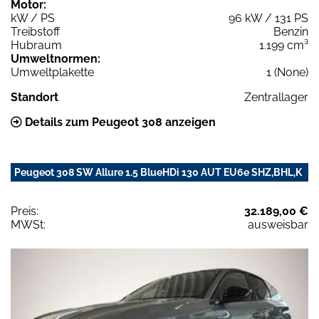
Motor:
kW / PS
96 kW / 131 PS
Treibstoff
Benzin
Hubraum
1.199 cm³
Umweltnormen:
Umweltplakette
1 (None)
Standort
Zentrallager
Details zum Peugeot 308 anzeigen
Peugeot 308 SW Allure 1.5 BlueHDi 130 AUT EU6e SHZ,BHL,K
Preis:
32.189,00 €
MWSt:
ausweisbar