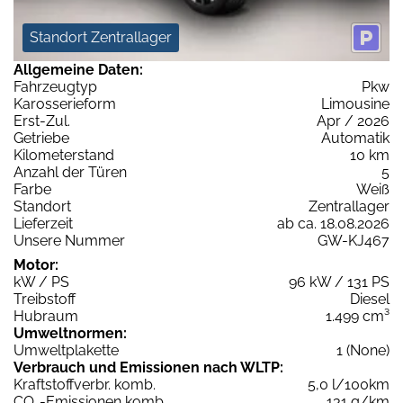
Standort Zentrallager
Allgemeine Daten:
Fahrzeugtyp
Pkw
Karosserieform
Limousine
Erst-Zul.
Apr / 2026
Getriebe
Automatik
Kilometerstand
10 km
Anzahl der Türen
5
Farbe
Weiß
Standort
Zentrallager
Lieferzeit
ab ca. 18.08.2026
Unsere Nummer
GW-KJ467
Motor:
kW / PS
96 kW / 131 PS
Treibstoff
Diesel
Hubraum
1.499 cm³
Umweltnormen:
Umweltplakette
1 (None)
Verbrauch und Emissionen nach WLTP:
Kraftstoffverbr. komb.
5,0 l/100km
CO
-Emissionen komb.
131 g/km