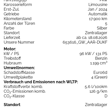
Karosserieform
Limousine
Erst-Zul.
Jan / 2024
Getriebe
Automatik
Kilometerstand
17.900 km
Anzahl der Türen
5
Farbe
Silber
Standort
Zentrallager
Lieferzeit
ab ca. 18.08.2026
Unsere Nummer
653616_GW_AAR-DUKF
Motor:
kW / PS
96 kW / 131 PS
Treibstoff
Benzin
Hubraum
1.199 cm³
Umweltnormen:
Schadstoffklasse
Euro6d
Umweltplakette
4 (Green)
Verbrauch und Emissionen nach WLTP:
Kraftstoffverbr. komb.
5,6 l/100km
CO
-Emissionen komb.
126 g/km
2
CO
-Klasse
D
2
Standort
Zentrallager