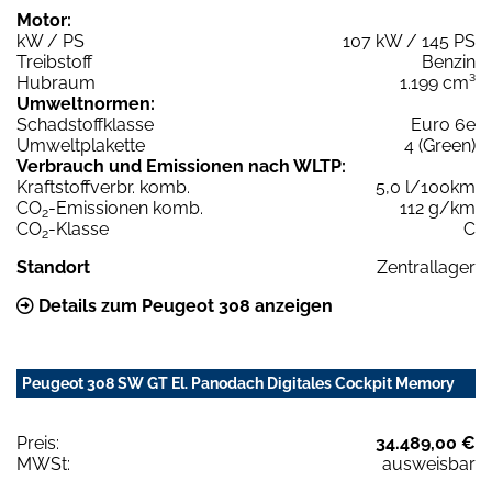
Motor:
kW / PS
107 kW / 145 PS
Treibstoff
Benzin
Hubraum
1.199 cm³
Umweltnormen:
Schadstoffklasse
Euro 6e
Umweltplakette
4 (Green)
Verbrauch und Emissionen nach WLTP:
Kraftstoffverbr. komb.
5,0 l/100km
CO
-Emissionen komb.
112 g/km
2
CO
-Klasse
C
2
Standort
Zentrallager
Details zum Peugeot 308 anzeigen
Peugeot 308 SW GT El. Panodach Digitales Cockpit Memory
Preis:
34.489,00 €
MWSt:
ausweisbar