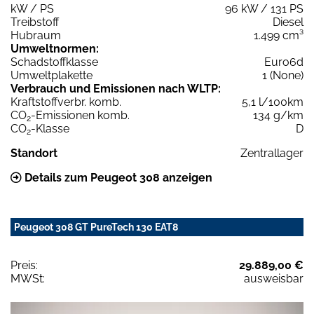
kW / PS
96 kW / 131 PS
Treibstoff
Diesel
Hubraum
1.499 cm³
Umweltnormen:
Schadstoffklasse
Euro6d
Umweltplakette
1 (None)
Verbrauch und Emissionen nach WLTP:
Kraftstoffverbr. komb.
5,1 l/100km
CO
-Emissionen komb.
134 g/km
2
CO
-Klasse
D
2
Standort
Zentrallager
Details zum Peugeot 308 anzeigen
Peugeot 308 GT PureTech 130 EAT8
Preis:
29.889,00 €
MWSt:
ausweisbar