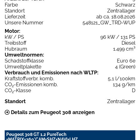
Farbe
Schwarz
Standort
Zentrallager
Lieferzeit
ab ca. 18.08.2026
Unsere Nummer
548121_GW_TRD-WUP
Motor:
kW / PS
96 kW / 131 PS
Treibstoff
Diesel
Hubraum
1.499 cm³
Umweltnormen:
Schadstoffklasse
Euro 6e
Umweltplakette
4 (Green)
Verbrauch und Emissionen nach WLTP:
Kraftstoffverbr. komb.
5,1 l/100km
CO
-Emissionen komb.
134 g/km
2
CO
-Klasse
D
2
Standort
Zentrallager
Details zum Peugeot 308 anzeigen
Peugeot 308 GT 1.2 PureTech
+MATRIX+360°CAM+SHZ+NAVI+LHZ