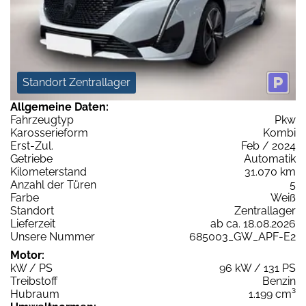
Standort Zentrallager
Allgemeine Daten:
Fahrzeugtyp
Pkw
Karosserieform
Kombi
Erst-Zul.
Feb / 2024
Getriebe
Automatik
Kilometerstand
31.070 km
Anzahl der Türen
5
Farbe
Weiß
Standort
Zentrallager
Lieferzeit
ab ca. 18.08.2026
Unsere Nummer
685003_GW_APF-E2
Motor:
kW / PS
96 kW / 131 PS
Treibstoff
Benzin
Hubraum
1.199 cm³