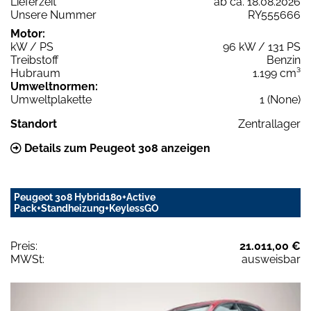
Lieferzeit
ab ca. 18.08.2026
Unsere Nummer
RY555666
Motor:
kW / PS
96 kW / 131 PS
Treibstoff
Benzin
Hubraum
1.199 cm³
Umweltnormen:
Umweltplakette
1 (None)
Standort
Zentrallager
Details zum Peugeot 308 anzeigen
Peugeot 308 Hybrid180+Active
Pack+Standheizung+KeylessGO
Preis:
21.011,00 €
MWSt:
ausweisbar