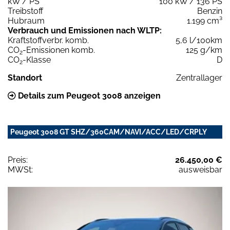
kW / PS
100 kW / 136 PS
Treibstoff
Benzin
Hubraum
1.199 cm³
Verbrauch und Emissionen nach WLTP:
Kraftstoffverbr. komb.
5,6 l/100km
CO
-Emissionen komb.
125 g/km
2
CO
-Klasse
D
2
Standort
Zentrallager
Details zum Peugeot 3008 anzeigen
Peugeot 3008 GT SHZ/360CAM/NAVI/ACC/LED/CRPLY
Preis:
26.450,00 €
MWSt:
ausweisbar