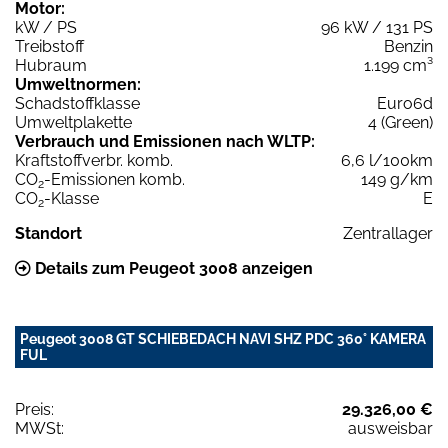
Motor:
kW / PS
96 kW / 131 PS
Treibstoff
Benzin
Hubraum
1.199 cm³
Umweltnormen:
Schadstoffklasse
Euro6d
Umweltplakette
4 (Green)
Verbrauch und Emissionen nach WLTP:
Kraftstoffverbr. komb.
6,6 l/100km
CO
-Emissionen komb.
149 g/km
2
CO
-Klasse
E
2
Standort
Zentrallager
Details zum Peugeot 3008 anzeigen
Peugeot 3008 GT SCHIEBEDACH NAVI SHZ PDC 360° KAMERA
FUL
Preis:
29.326,00 €
MWSt:
ausweisbar