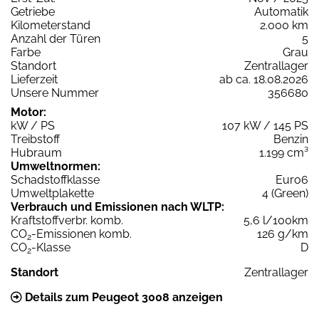
Getriebe
Automatik
Kilometerstand
2.000 km
Anzahl der Türen
5
Farbe
Grau
Standort
Zentrallager
Lieferzeit
ab ca. 18.08.2026
Unsere Nummer
356680
Motor:
kW / PS
107 kW / 145 PS
Treibstoff
Benzin
Hubraum
1.199 cm³
Umweltnormen:
Schadstoffklasse
Euro6
Umweltplakette
4 (Green)
Verbrauch und Emissionen nach WLTP:
Kraftstoffverbr. komb.
5,6 l/100km
CO
-Emissionen komb.
126 g/km
2
CO
-Klasse
D
2
Standort
Zentrallager
Details zum Peugeot 3008 anzeigen