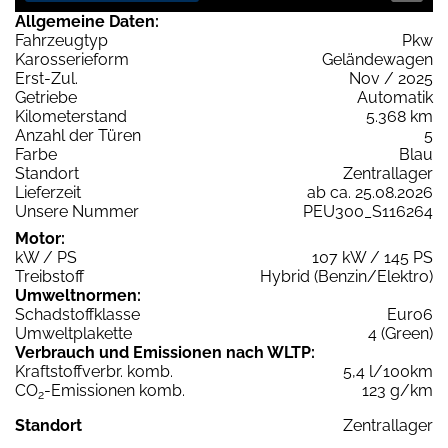
Allgemeine Daten:
Fahrzeugtyp
Pkw
Karosserieform
Geländewagen
Erst-Zul.
Nov / 2025
Getriebe
Automatik
Kilometerstand
5.368 km
Anzahl der Türen
5
Farbe
Blau
Standort
Zentrallager
Lieferzeit
ab ca. 25.08.2026
Unsere Nummer
PEU300_S116264
Motor:
kW / PS
107 kW / 145 PS
Treibstoff
Hybrid (Benzin/Elektro)
Umweltnormen:
Schadstoffklasse
Euro6
Umweltplakette
4 (Green)
Verbrauch und Emissionen nach WLTP:
Kraftstoffverbr. komb.
5,4 l/100km
CO
-Emissionen komb.
123 g/km
2
Standort
Zentrallager