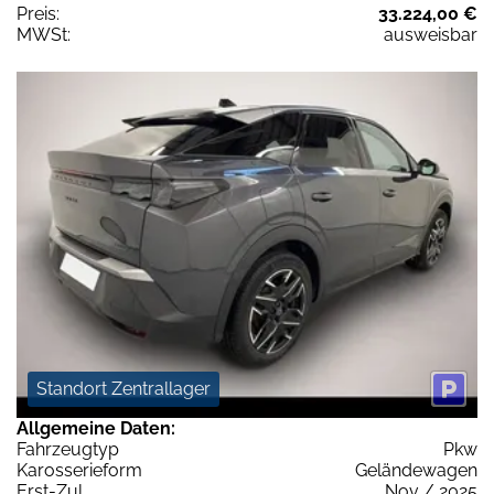
Preis:
33.224,00 €
MWSt:
ausweisbar
Standort Zentrallager
Allgemeine Daten:
Fahrzeugtyp
Pkw
Karosserieform
Geländewagen
Erst-Zul.
Nov / 2025