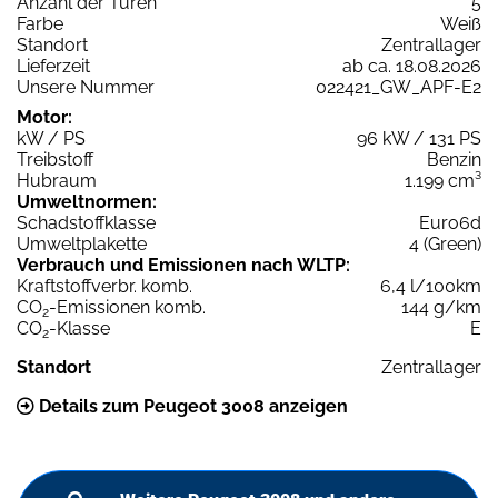
Anzahl der Türen
5
Farbe
Weiß
Standort
Zentrallager
Lieferzeit
ab ca. 18.08.2026
Unsere Nummer
022421_GW_APF-E2
Motor:
kW / PS
96 kW / 131 PS
Treibstoff
Benzin
Hubraum
1.199 cm³
Umweltnormen:
Schadstoffklasse
Euro6d
Umweltplakette
4 (Green)
Verbrauch und Emissionen nach WLTP:
Kraftstoffverbr. komb.
6,4 l/100km
CO
-Emissionen komb.
144 g/km
2
CO
-Klasse
E
2
Standort
Zentrallager
Details zum Peugeot 3008 anzeigen