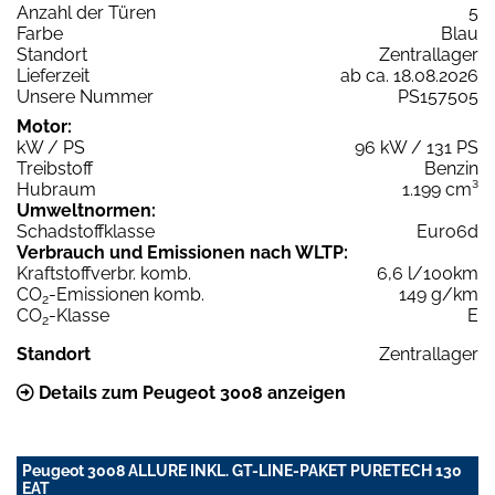
Anzahl der Türen
5
Farbe
Blau
Standort
Zentrallager
Lieferzeit
ab ca. 18.08.2026
Unsere Nummer
PS157505
Motor:
kW / PS
96 kW / 131 PS
Treibstoff
Benzin
Hubraum
1.199 cm³
Umweltnormen:
Schadstoffklasse
Euro6d
Verbrauch und Emissionen nach WLTP:
Kraftstoffverbr. komb.
6,6 l/100km
CO
-Emissionen komb.
149 g/km
2
CO
-Klasse
E
2
Standort
Zentrallager
Details zum Peugeot 3008 anzeigen
Peugeot 3008 ALLURE INKL. GT-LINE-PAKET PURETECH 130
EAT