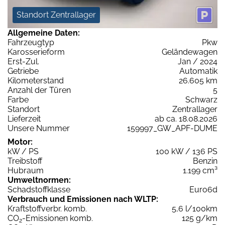
Standort Zentrallager
Allgemeine Daten:
Fahrzeugtyp
Pkw
Karosserieform
Geländewagen
Erst-Zul.
Jan / 2024
Getriebe
Automatik
Kilometerstand
26.605 km
Anzahl der Türen
5
Farbe
Schwarz
Standort
Zentrallager
Lieferzeit
ab ca. 18.08.2026
Unsere Nummer
159997_GW_APF-DUME
Motor:
kW / PS
100 kW / 136 PS
Treibstoff
Benzin
Hubraum
1.199 cm³
Umweltnormen:
Schadstoffklasse
Euro6d
Verbrauch und Emissionen nach WLTP:
Kraftstoffverbr. komb.
5,6 l/100km
CO
-Emissionen komb.
125 g/km
2