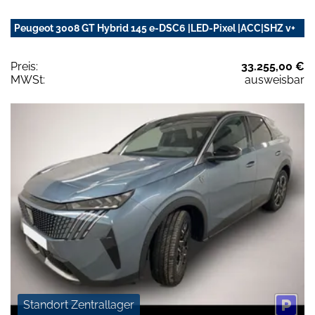
Peugeot 3008 GT Hybrid 145 e-DSC6 |LED-Pixel |ACC|SHZ v+
Preis:
33.255,00 €
MWSt:
ausweisbar
Standort Zentrallager