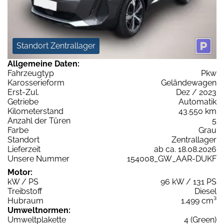
Standort Zentrallager
Allgemeine Daten:
Fahrzeugtyp
Pkw
Karosserieform
Geländewagen
Erst-Zul.
Dez / 2023
Getriebe
Automatik
Kilometerstand
43.550 km
Anzahl der Türen
5
Farbe
Grau
Standort
Zentrallager
Lieferzeit
ab ca. 18.08.2026
Unsere Nummer
154008_GW_AAR-DUKF
Motor:
kW / PS
96 kW / 131 PS
Treibstoff
Diesel
Hubraum
1.499 cm³
Umweltnormen:
Umweltplakette
4 (Green)