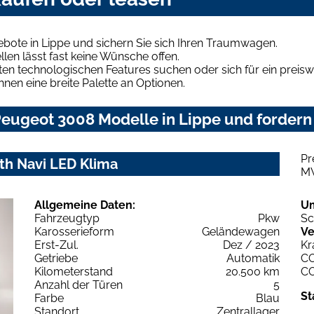
bote in Lippe und sichern Sie sich Ihren Traumwagen.
len lässt fast keine Wünsche offen.
en technologischen Features suchen oder sich für ein preiswe
hnen eine breite Palette an Optionen.
eugeot 3008 Modelle in Lippe und fordern 
Pr
th Navi LED Klima
M
Allgemeine Daten:
U
Fahrzeugtyp
Pkw
Sc
Karosserieform
Geländewagen
Ve
Erst-Zul.
Dez / 2023
Kr
Getriebe
Automatik
C
Kilometerstand
20.500 km
C
Anzahl der Türen
5
St
Farbe
Blau
Standort
Zentrallager