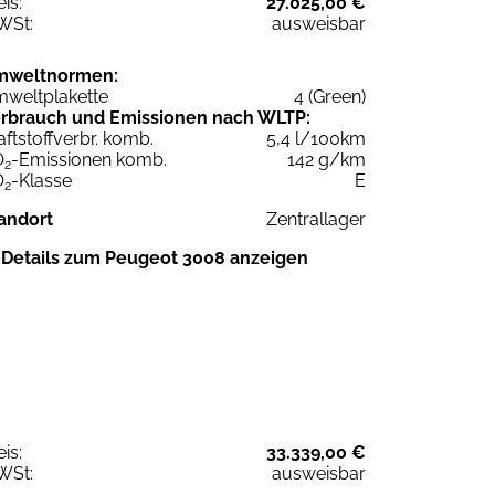
eis:
27.025,00 €
WSt:
ausweisbar
mweltnormen:
weltplakette
4 (Green)
rbrauch und Emissionen nach WLTP:
aftstoffverbr. komb.
5,4 l/100km
O
-Emissionen komb.
142 g/km
2
O
-Klasse
E
2
andort
Zentrallager
Details zum Peugeot 3008 anzeigen
eis:
33.339,00 €
WSt:
ausweisbar