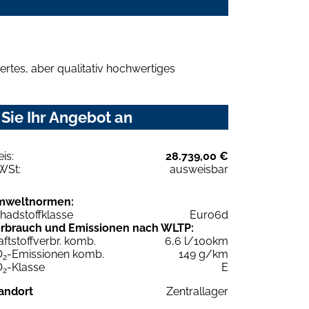
rtes, aber qualitativ hochwertiges
Sie Ihr Angebot an
eis:
28.739,00 €
WSt:
ausweisbar
mweltnormen:
hadstoffklasse
Euro6d
rbrauch und Emissionen nach WLTP:
aftstoffverbr. komb.
6,6 l/100km
O
-Emissionen komb.
149 g/km
2
O
-Klasse
E
2
andort
Zentrallager