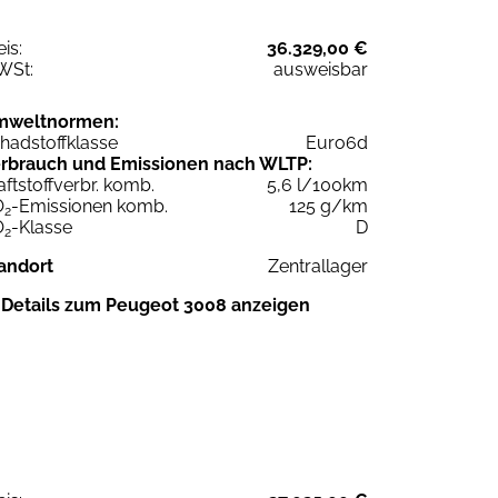
eis:
36.329,00 €
WSt:
ausweisbar
mweltnormen:
hadstoffklasse
Euro6d
rbrauch und Emissionen nach WLTP:
aftstoffverbr. komb.
5,6 l/100km
O
-Emissionen komb.
125 g/km
2
O
-Klasse
D
2
andort
Zentrallager
Details zum Peugeot 3008 anzeigen