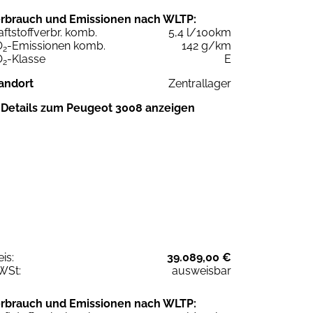
rbrauch und Emissionen nach WLTP:
aftstoffverbr. komb.
5,4 l/100km
O
-Emissionen komb.
142 g/km
2
O
-Klasse
E
2
andort
Zentrallager
Details zum Peugeot 3008 anzeigen
eis:
39.089,00 €
WSt:
ausweisbar
rbrauch und Emissionen nach WLTP: