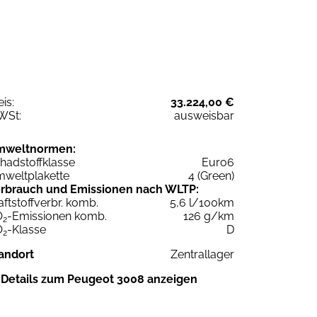
eis:
33.224,00 €
WSt:
ausweisbar
mweltnormen:
hadstoffklasse
Euro6
weltplakette
4 (Green)
rbrauch und Emissionen nach WLTP:
aftstoffverbr. komb.
5,6 l/100km
O
-Emissionen komb.
126 g/km
2
O
-Klasse
D
2
andort
Zentrallager
Details zum Peugeot 3008 anzeigen