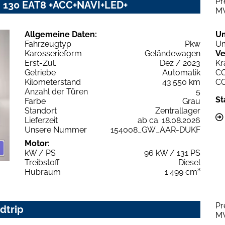
Pr
i 130 EAT8 +ACC+NAVI+LED+
M
Allgemeine Daten:
U
Fahrzeugtyp
Pkw
Um
Karosserieform
Geländewagen
Ve
Erst-Zul.
Dez / 2023
Kr
Getriebe
Automatik
C
Kilometerstand
43.550 km
C
Anzahl der Türen
5
St
Farbe
Grau
Standort
Zentrallager
Lieferzeit
ab ca. 18.08.2026
Unsere Nummer
154008_GW_AAR-DUKF
Motor:
kW / PS
96 kW / 131 PS
Treibstoff
Diesel
Hubraum
1.499 cm³
Pr
dtrip
M