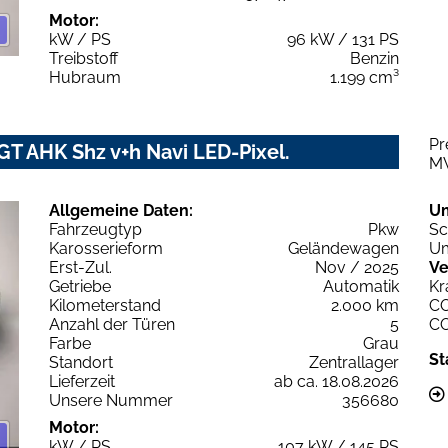
Motor:
kW / PS
96 kW / 131 PS
Treibstoff
Benzin
Hubraum
1.199 cm³
Pr
T AHK Shz v+h Navi LED-Pixel.
M
Allgemeine Daten:
U
Fahrzeugtyp
Pkw
Sc
Karosserieform
Geländewagen
Um
Erst-Zul.
Nov / 2025
Ve
Getriebe
Automatik
Kr
Kilometerstand
2.000 km
C
Anzahl der Türen
5
C
Farbe
Grau
St
Standort
Zentrallager
Lieferzeit
ab ca. 18.08.2026
Unsere Nummer
356680
Motor:
kW / PS
107 kW / 145 PS