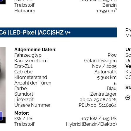
Treibstoff
Benzin
Hubraum
1.199 cm³
Pr
6 |LED-Pixel |ACC|SHZ v+
M
Allgemeine Daten:
U
Fahrzeugtyp
Pkw
Sc
Karosserieform
Geländewagen
Um
Erst-Zul.
Nov / 2025
Ve
Getriebe
Automatik
Kr
Kilometerstand
5.368 km
C
Anzahl der Türen
5
St
Farbe
Blau
Standort
Zentrallager
Lieferzeit
ab ca. 25.08.2026
Unsere Nummer
PEU300_S116264
Motor:
kW / PS
107 kW / 145 PS
Treibstoff
Hybrid (Benzin/Elektro)