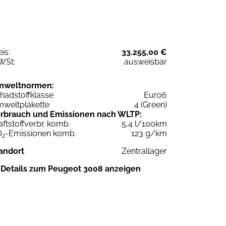
eis:
33.255,00 €
WSt:
ausweisbar
mweltnormen:
hadstoffklasse
Euro6
weltplakette
4 (Green)
rbrauch und Emissionen nach WLTP:
aftstoffverbr. komb.
5,4 l/100km
O
-Emissionen komb.
123 g/km
2
andort
Zentrallager
Details zum Peugeot 3008 anzeigen