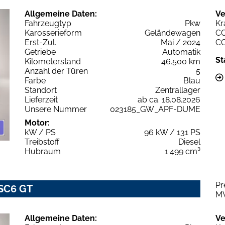
Allgemeine Daten:
Ve
Fahrzeugtyp
Pkw
Kr
Karosserieform
Geländewagen
C
Erst-Zul.
Mai / 2024
C
Getriebe
Automatik
St
Kilometerstand
46.500 km
Anzahl der Türen
5
Farbe
Blau
Standort
Zentrallager
Lieferzeit
ab ca. 18.08.2026
Unsere Nummer
023185_GW_APF-DUME
Motor:
kW / PS
96 kW / 131 PS
Treibstoff
Diesel
Hubraum
1.499 cm³
Pr
SC6 GT
M
Allgemeine Daten:
Ve