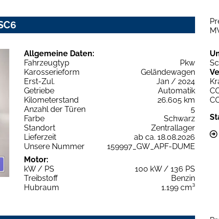
Pr
DSC6
M
Allgemeine Daten:
U
Fahrzeugtyp
Pkw
Sc
Karosserieform
Geländewagen
Ve
Erst-Zul.
Jan / 2024
Kr
Getriebe
Automatik
C
Kilometerstand
26.605 km
C
Anzahl der Türen
5
St
Farbe
Schwarz
Standort
Zentrallager
Lieferzeit
ab ca. 18.08.2026
Unsere Nummer
159997_GW_APF-DUME
Motor:
kW / PS
100 kW / 136 PS
Treibstoff
Benzin
Hubraum
1.199 cm³