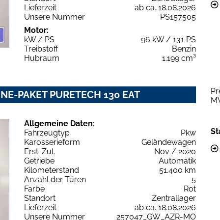
Lieferzeit
ab ca. 18.08.2026
Unsere Nummer
PS157505
Motor:
kW / PS
96 kW / 131 PS
Treibstoff
Benzin
Hubraum
1.199 cm³
Pr
LINE-PAKET PURETECH 130 EAT
M
Allgemeine Daten:
St
Fahrzeugtyp
Pkw
Karosserieform
Geländewagen
Erst-Zul.
Nov / 2020
Getriebe
Automatik
Kilometerstand
51.400 km
Anzahl der Türen
5
Farbe
Rot
Standort
Zentrallager
Lieferzeit
ab ca. 18.08.2026
Unsere Nummer
257047_GW_AZR-MO