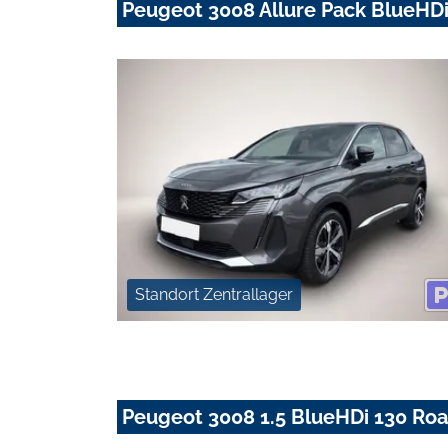
Peugeot 3008 Allure Pack BlueHD
Standort Zentrallager
Peugeot 3008 1.5 BlueHDi 130 Roa