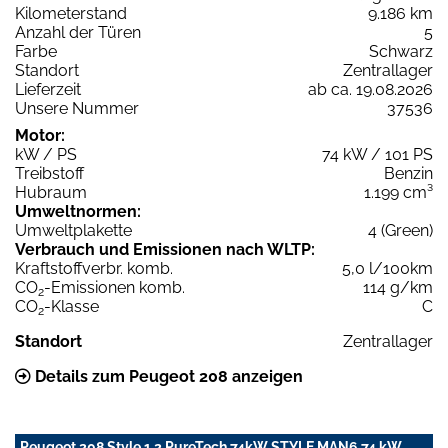
Kilometerstand
9.186 km
Anzahl der Türen
5
Farbe
Schwarz
Standort
Zentrallager
Lieferzeit
ab ca. 19.08.2026
Unsere Nummer
37536
Motor:
kW / PS
74 kW / 101 PS
Treibstoff
Benzin
Hubraum
1.199 cm³
Umweltnormen:
Umweltplakette
4 (Green)
Verbrauch und Emissionen nach WLTP:
Kraftstoffverbr. komb.
5,0 l/100km
CO
-Emissionen komb.
114 g/km
2
CO
-Klasse
C
2
Standort
Zentrallager
Details zum Peugeot 208 anzeigen
Peugeot 208 Style 1.2 PureTech 74kW STYLE MAN6 74 kW