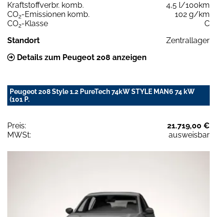
Kraftstoffverbr. komb.
4,5 l/100km
CO
-Emissionen komb.
102 g/km
2
CO
-Klasse
C
2
Standort
Zentrallager
Details zum Peugeot 208 anzeigen
Peugeot 208 Style 1.2 PureTech 74kW STYLE MAN6 74 kW
(101 P.
Preis:
21.719,00 €
MWSt:
ausweisbar