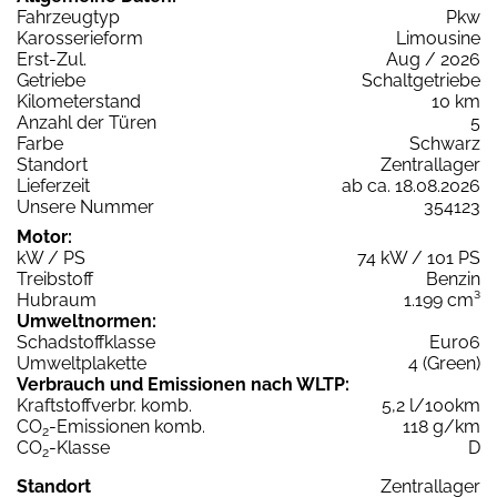
Fahrzeugtyp
Pkw
Karosserieform
Limousine
Erst-Zul.
Aug / 2026
Getriebe
Schaltgetriebe
Kilometerstand
10 km
Anzahl der Türen
5
Farbe
Schwarz
Standort
Zentrallager
Lieferzeit
ab ca. 18.08.2026
Unsere Nummer
354123
Motor:
kW / PS
74 kW / 101 PS
Treibstoff
Benzin
Hubraum
1.199 cm³
Umweltnormen:
Schadstoffklasse
Euro6
Umweltplakette
4 (Green)
Verbrauch und Emissionen nach WLTP:
Kraftstoffverbr. komb.
5,2 l/100km
CO
-Emissionen komb.
118 g/km
2
CO
-Klasse
D
2
Standort
Zentrallager