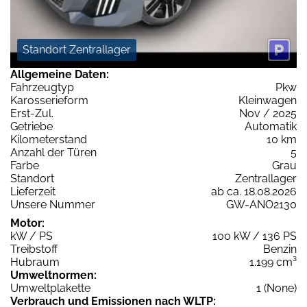
Standort Zentrallager
Allgemeine Daten:
Fahrzeugtyp
Pkw
Karosserieform
Kleinwagen
Erst-Zul.
Nov / 2025
Getriebe
Automatik
Kilometerstand
10 km
Anzahl der Türen
5
Farbe
Grau
Standort
Zentrallager
Lieferzeit
ab ca. 18.08.2026
Unsere Nummer
GW-ANO2130
Motor:
kW / PS
100 kW / 136 PS
Treibstoff
Benzin
Hubraum
1.199 cm³
Umweltnormen:
Umweltplakette
1 (None)
Verbrauch und Emissionen nach WLTP: