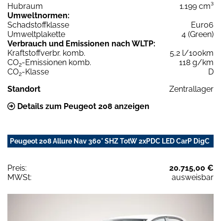
Hubraum
1.199 cm³
Umweltnormen:
Schadstoffklasse
Euro6
Umweltplakette
4 (Green)
Verbrauch und Emissionen nach WLTP:
Kraftstoffverbr. komb.
5,2 l/100km
CO
-Emissionen komb.
118 g/km
2
CO
-Klasse
D
2
Standort
Zentrallager
Details zum Peugeot 208 anzeigen
Peugeot 208 Allure Nav 360° SHZ TotW 2xPDC LED CarP DigC
Preis:
20.715,00 €
MWSt:
ausweisbar