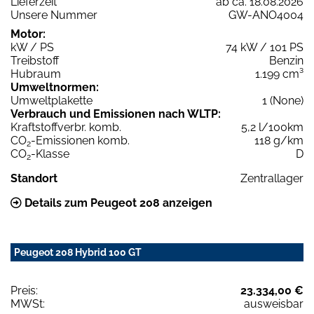
Lieferzeit
ab ca. 18.08.2026
Unsere Nummer
GW-ANO4004
Motor:
kW / PS
74 kW / 101 PS
Treibstoff
Benzin
Hubraum
1.199 cm³
Umweltnormen:
Umweltplakette
1 (None)
Verbrauch und Emissionen nach WLTP:
Kraftstoffverbr. komb.
5,2 l/100km
CO
-Emissionen komb.
118 g/km
2
CO
-Klasse
D
2
Standort
Zentrallager
Details zum Peugeot 208 anzeigen
Peugeot 208 Hybrid 100 GT
Preis:
23.334,00 €
MWSt:
ausweisbar