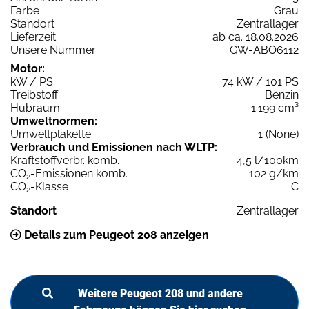
Farbe
Grau
Standort
Zentrallager
Lieferzeit
ab ca. 18.08.2026
Unsere Nummer
GW-ABO6112
Motor:
kW / PS
74 kW / 101 PS
Treibstoff
Benzin
Hubraum
1.199 cm³
Umweltnormen:
Umweltplakette
1 (None)
Verbrauch und Emissionen nach WLTP:
Kraftstoffverbr. komb.
4,5 l/100km
CO
-Emissionen komb.
102 g/km
2
CO
-Klasse
C
2
Standort
Zentrallager
Details zum Peugeot 208 anzeigen
Weitere Peugeot 208 und andere