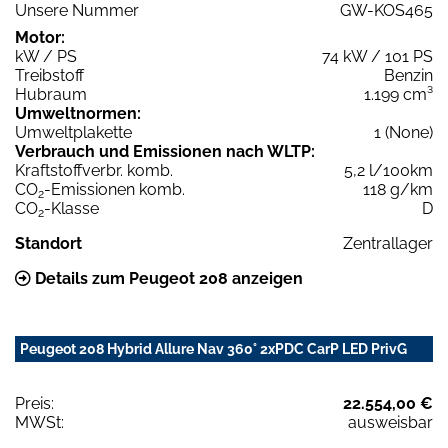
Unsere Nummer
GW-KOS465
Motor:
kW / PS
74 kW / 101 PS
Treibstoff
Benzin
Hubraum
1.199 cm³
Umweltnormen:
Umweltplakette
1 (None)
Verbrauch und Emissionen nach WLTP:
Kraftstoffverbr. komb.
5,2 l/100km
CO
-Emissionen komb.
118 g/km
2
CO
-Klasse
D
2
Standort
Zentrallager
Details zum Peugeot 208 anzeigen
Peugeot 208 Hybrid Allure Nav 360° 2xPDC CarP LED PrivG
Preis:
22.554,00 €
MWSt:
ausweisbar