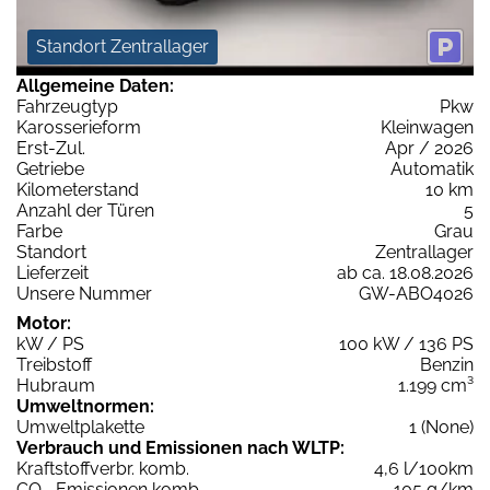
Standort Zentrallager
Allgemeine Daten:
Fahrzeugtyp
Pkw
Karosserieform
Kleinwagen
Erst-Zul.
Apr / 2026
Getriebe
Automatik
Kilometerstand
10 km
Anzahl der Türen
5
Farbe
Grau
Standort
Zentrallager
Lieferzeit
ab ca. 18.08.2026
Unsere Nummer
GW-ABO4026
Motor:
kW / PS
100 kW / 136 PS
Treibstoff
Benzin
Hubraum
1.199 cm³
Umweltnormen:
Umweltplakette
1 (None)
Verbrauch und Emissionen nach WLTP:
Kraftstoffverbr. komb.
4,6 l/100km
CO
-Emissionen komb.
105 g/km