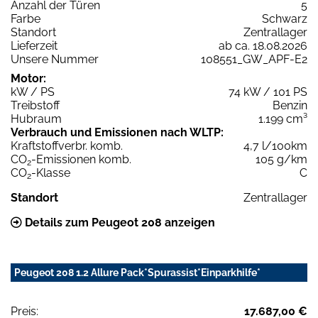
Anzahl der Türen
5
Farbe
Schwarz
Standort
Zentrallager
Lieferzeit
ab ca. 18.08.2026
Unsere Nummer
108551_GW_APF-E2
Motor:
kW / PS
74 kW / 101 PS
Treibstoff
Benzin
Hubraum
1.199 cm³
Verbrauch und Emissionen nach WLTP:
Kraftstoffverbr. komb.
4,7 l/100km
CO
-Emissionen komb.
105 g/km
2
CO
-Klasse
C
2
Standort
Zentrallager
Details zum Peugeot 208 anzeigen
Peugeot 208 1.2 Allure Pack*Spurassist*Einparkhilfe*
Preis:
17.687,00 €