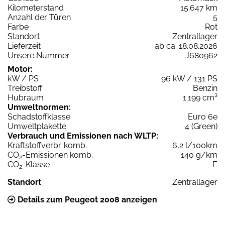
Kilometerstand
15.647 km
Anzahl der Türen
5
Farbe
Rot
Standort
Zentrallager
Lieferzeit
ab ca. 18.08.2026
Unsere Nummer
J680962
Motor:
kW / PS
96 kW / 131 PS
Treibstoff
Benzin
Hubraum
1.199 cm³
Umweltnormen:
Schadstoffklasse
Euro 6e
Umweltplakette
4 (Green)
Verbrauch und Emissionen nach WLTP:
Kraftstoffverbr. komb.
6,2 l/100km
CO
-Emissionen komb.
140 g/km
2
CO
-Klasse
E
2
Standort
Zentrallager
Details zum Peugeot 2008 anzeigen