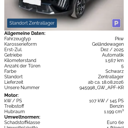
Standort Zentrallager
Allgemeine Daten:
Fahrzeugtyp
Pkw
Karosserieform
Geländewagen
Erst-Zul.
Dez / 2025
Getriebe
Automatik
Kilometerstand
1.567 km
Anzahl der Türen
5
Farbe
Schwarz
Standort
Zentrallager
Lieferzeit
ab ca. 18.08.2026
Unsere Nummer
945998_GW_APF-KR
Motor:
kW / PS
107 kW / 145 PS
Treibstoff
Benzin
Hubraum
1.199 cm³
Umweltnormen:
Schadstoffklasse
Euro 6e
Umweltplakette
1 (None)