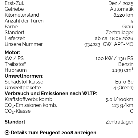
Erst-Zul.
Dez / 2025
Getriebe
Automatik
Kilometerstand
8.220 km
Anzahl der Türen
5
Farbe
Grau
Standort
Zentrallager
Lieferzeit
ab ca. 18.08.2026
Unsere Nummer
934223_GW_APF-MO
Motor:
kW / PS
100 kW / 136 PS
Treibstoff
Benzin
Hubraum
1.199 cm³
Umweltnormen:
Schadstoffklasse
Euro 6e
Umweltplakette
4 (Green)
Verbrauch und Emissionen nach WLTP:
Kraftstoffverbr. komb.
5,0 l/100km
CO
-Emissionen komb.
113 g/km
2
CO
-Klasse
C
2
Standort
Zentrallager
Details zum Peugeot 2008 anzeigen