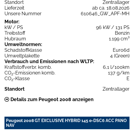
Standort
Zentrallager
Lieferzeit
ab ca. 18.08.2026
Unsere Nummer
610646_GW_APF-MH
Motor:
kW / PS
96 kW / 131 PS
Treibstoff
Benzin
Hubraum
1.199 cm³
Umweltnormen:
Schadstoffklasse
Euro6d
Umweltplakette
4 (Green)
Verbrauch und Emissionen nach WLTP:
Kraftstoffverbr. komb.
6,1 l/100km
CO
-Emissionen komb.
137 g/km
2
CO
-Klasse
E
2
Standort
Zentrallager
Details zum Peugeot 2008 anzeigen
Peugeot 2008 GT EXCLUSIVE HYBRID 145 e-DSC6 ACC PANO
NAV