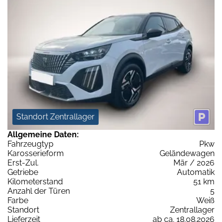
Standort Zentrallager
Allgemeine Daten:
Fahrzeugtyp
Pkw
Karosserieform
Geländewagen
Erst-Zul.
Mär / 2026
Getriebe
Automatik
Kilometerstand
51 km
Anzahl der Türen
5
Farbe
Weiß
Standort
Zentrallager
Lieferzeit
ab ca. 18.08.2026