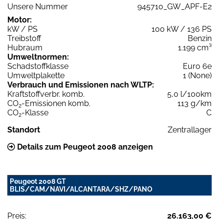
Unsere Nummer
945710_GW_APF-E2
Motor:
kW / PS
100 kW / 136 PS
Treibstoff
Benzin
Hubraum
1.199 cm³
Umweltnormen:
Schadstoffklasse
Euro 6e
Umweltplakette
1 (None)
Verbrauch und Emissionen nach WLTP:
Kraftstoffverbr. komb.
5,0 l/100km
CO
-Emissionen komb.
113 g/km
2
CO
-Klasse
C
2
Standort
Zentrallager
Details zum Peugeot 2008 anzeigen
Peugeot 2008 GT
BLIS/CAM/NAVI/ALCANTARA/SHZ/PANO
Preis:
26.163,00 €