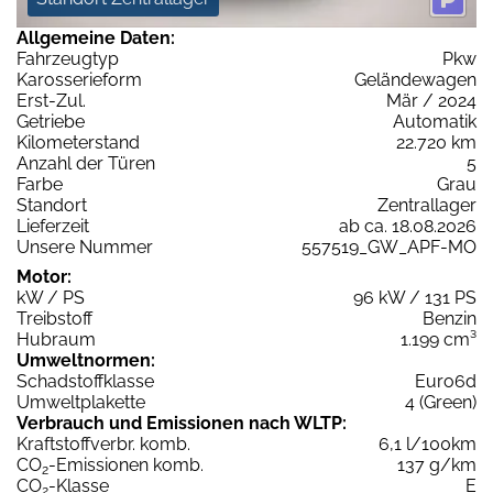
Allgemeine Daten:
Fahrzeugtyp
Pkw
Karosserieform
Geländewagen
Erst-Zul.
Mär / 2024
Getriebe
Automatik
Kilometerstand
22.720 km
Anzahl der Türen
5
Farbe
Grau
Standort
Zentrallager
Lieferzeit
ab ca. 18.08.2026
Unsere Nummer
557519_GW_APF-MO
Motor:
kW / PS
96 kW / 131 PS
Treibstoff
Benzin
Hubraum
1.199 cm³
Umweltnormen:
Schadstoffklasse
Euro6d
Umweltplakette
4 (Green)
Verbrauch und Emissionen nach WLTP:
Kraftstoffverbr. komb.
6,1 l/100km
CO
-Emissionen komb.
137 g/km
2
CO
-Klasse
E
2