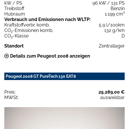
kW / PS
96 kW / 131 PS
Treibstoff
Benzin
Hubraum
1.199 cm³
Verbrauch und Emissionen nach WLTP:
Kraftstoffverbr. komb.
5,9 l/100km
CO
-Emissionen komb.
132 g/km
2
CO
-Klasse
D
2
Standort
Zentrallager
Details zum Peugeot 2008 anzeigen
Peugeot 2008 GT PureTech 130 EAT8
Preis:
25.289,00 €
MWSt:
ausweisbar