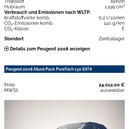
Treibstoff
Benzin
Hubraum
1.199 cm³
Verbrauch und Emissionen nach WLTP:
Kraftstoffverbr. komb.
6,2 l/100km
CO
-Emissionen komb.
140 g/km
2
CO
-Klasse
E
2
Standort
Zentrallager
Details zum Peugeot 2008 anzeigen
Peugeot 2008 Allure Pack PureTech 130 EAT8
Preis:
24.012,00 €
MWSt:
ausweisbar