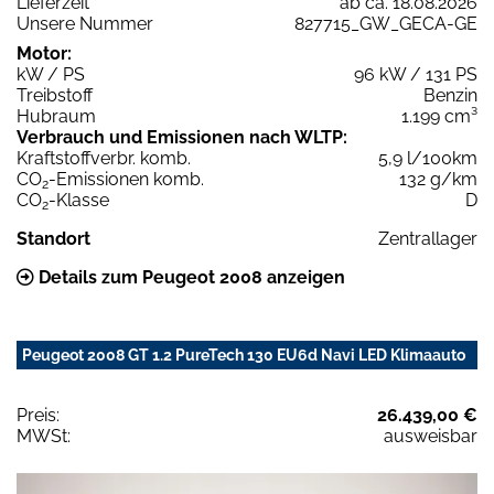
Lieferzeit
ab ca. 18.08.2026
Unsere Nummer
827715_GW_GECA-GE
Motor:
kW / PS
96 kW / 131 PS
Treibstoff
Benzin
Hubraum
1.199 cm³
Verbrauch und Emissionen nach WLTP:
Kraftstoffverbr. komb.
5,9 l/100km
CO
-Emissionen komb.
132 g/km
2
CO
-Klasse
D
2
Standort
Zentrallager
Details zum Peugeot 2008 anzeigen
Peugeot 2008 GT 1.2 PureTech 130 EU6d Navi LED Klimaauto
Preis:
26.439,00 €
MWSt:
ausweisbar