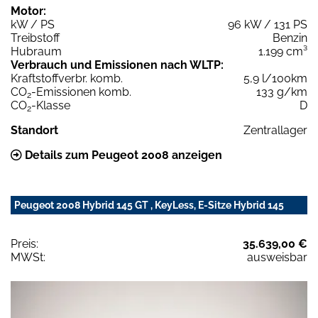
Motor:
kW / PS
96 kW / 131 PS
Treibstoff
Benzin
Hubraum
1.199 cm³
Verbrauch und Emissionen nach WLTP:
Kraftstoffverbr. komb.
5,9 l/100km
CO
-Emissionen komb.
133 g/km
2
CO
-Klasse
D
2
Standort
Zentrallager
Details zum Peugeot 2008 anzeigen
Peugeot 2008 Hybrid 145 GT , KeyLess, E-Sitze Hybrid 145
Preis:
35.639,00 €
MWSt:
ausweisbar