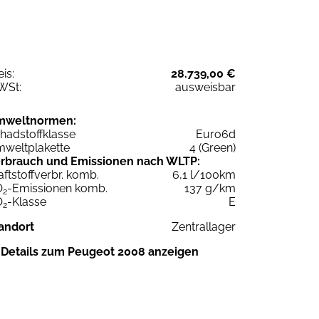
eis:
28.739,00 €
WSt:
ausweisbar
mweltnormen:
hadstoffklasse
Euro6d
weltplakette
4 (Green)
rbrauch und Emissionen nach WLTP:
aftstoffverbr. komb.
6,1 l/100km
O
-Emissionen komb.
137 g/km
2
O
-Klasse
E
2
andort
Zentrallager
Details zum Peugeot 2008 anzeigen