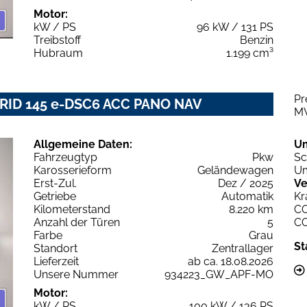
Motor:
kW / PS
96 kW / 131 PS
Treibstoff
Benzin
Hubraum
1.199 cm³
Pr
RID 145 e-DSC6 ACC PANO NAV
M
Allgemeine Daten:
U
Fahrzeugtyp
Pkw
Sc
Karosserieform
Geländewagen
Um
Erst-Zul.
Dez / 2025
Ve
Getriebe
Automatik
Kr
Kilometerstand
8.220 km
C
Anzahl der Türen
5
C
Farbe
Grau
St
Standort
Zentrallager
Lieferzeit
ab ca. 18.08.2026
Unsere Nummer
934223_GW_APF-MO
Motor:
kW / PS
100 kW / 136 PS