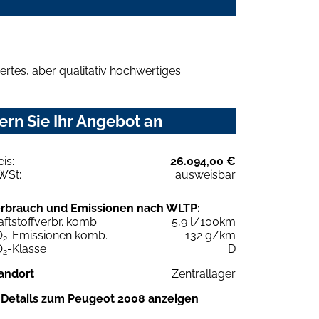
rtes, aber qualitativ hochwertiges
rn Sie Ihr Angebot an
eis:
26.094,00 €
WSt:
ausweisbar
rbrauch und Emissionen nach WLTP:
aftstoffverbr. komb.
5,9 l/100km
O
-Emissionen komb.
132 g/km
2
O
-Klasse
D
2
andort
Zentrallager
Details zum Peugeot 2008 anzeigen