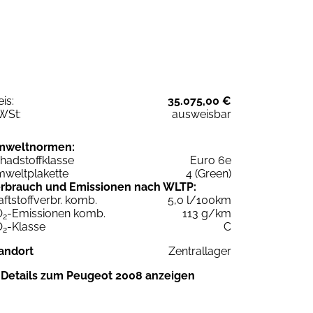
eis:
35.075,00 €
WSt:
ausweisbar
mweltnormen:
hadstoffklasse
Euro 6e
weltplakette
4 (Green)
rbrauch und Emissionen nach WLTP:
aftstoffverbr. komb.
5,0 l/100km
O
-Emissionen komb.
113 g/km
2
O
-Klasse
C
2
andort
Zentrallager
Details zum Peugeot 2008 anzeigen