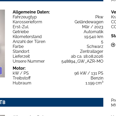
Allgemeine Daten:
Ve
Fahrzeugtyp
Pkw
Kr
Karosserieform
Geländewagen
C
Erst-Zul.
Mär / 2023
C
Getriebe
Automatik
St
Kilometerstand
19.540 km
Anzahl der Türen
5
Farbe
Schwarz
Standort
Zentrallager
Lieferzeit
ab ca. 18.08.2026
Unsere Nummer
548894_GW_AZR-MO
Motor:
kW / PS
96 kW / 131 PS
Treibstoff
Benzin
Hubraum
1.199 cm³
Pr
T8
M