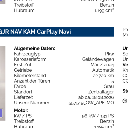
Treibstoff
Benzin
Hubraum
1.199 cm³
Pr
GJR NAV KAM CarPlay Navi
M
Allgemeine Daten:
U
Fahrzeugtyp
Pkw
Sc
Karosserieform
Geländewagen
Um
Erst-Zul.
Mär / 2024
Ve
Getriebe
Automatik
Kr
Kilometerstand
22.720 km
C
Anzahl der Türen
5
C
Farbe
Grau
St
Standort
Zentrallager
Lieferzeit
ab ca. 18.08.2026
Unsere Nummer
557519_GW_APF-MO
Motor:
kW / PS
96 kW / 131 PS
Treibstoff
Benzin
Hubraum
1.199 cm³