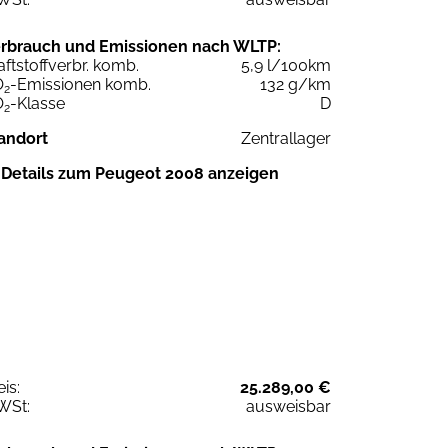
rbrauch und Emissionen nach WLTP:
aftstoffverbr. komb.
5,9 l/100km
O
-Emissionen komb.
132 g/km
2
O
-Klasse
D
2
andort
Zentrallager
Details zum Peugeot 2008 anzeigen
eis:
25.289,00 €
WSt:
ausweisbar