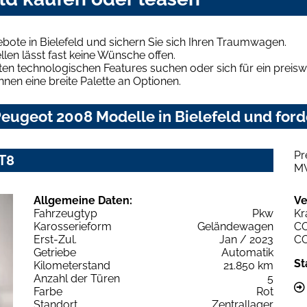
ote in Bielefeld und sichern Sie sich Ihren Traumwagen.
len lässt fast keine Wünsche offen.
en technologischen Features suchen oder sich für ein preiswe
hnen eine breite Palette an Optionen.
eugeot 2008 Modelle in Bielefeld und forde
Pr
T8
M
Allgemeine Daten:
Ve
Fahrzeugtyp
Pkw
Kr
Karosserieform
Geländewagen
C
Erst-Zul.
Jan / 2023
C
Getriebe
Automatik
St
Kilometerstand
21.850 km
Anzahl der Türen
5
Farbe
Rot
Standort
Zentrallager