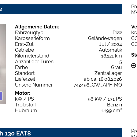
Pr
e
M
Allgemeine Daten:
Ve
Fahrzeugtyp
Pkw
Kr
Karosserieform
Geländewagen
C
Erst-Zul.
Jul / 2024
C
Getriebe
Automatik
St
Kilometerstand
18.121 km
Anzahl der Türen
5
Farbe
Grau
Standort
Zentrallager
Lieferzeit
ab ca. 18.08.2026
Unsere Nummer
742498_GW_APF-MO
Motor:
kW / PS
96 kW / 131 PS
Treibstoff
Benzin
Hubraum
1.199 cm³
Pr
h 130 EAT8
M