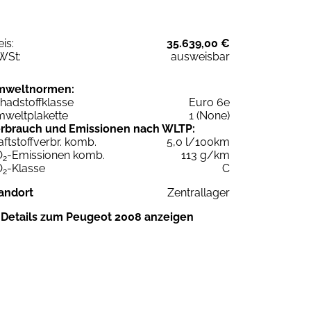
eis:
35.639,00 €
WSt:
ausweisbar
mweltnormen:
hadstoffklasse
Euro 6e
weltplakette
1 (None)
rbrauch und Emissionen nach WLTP:
aftstoffverbr. komb.
5,0 l/100km
O
-Emissionen komb.
113 g/km
2
O
-Klasse
C
2
andort
Zentrallager
Details zum Peugeot 2008 anzeigen