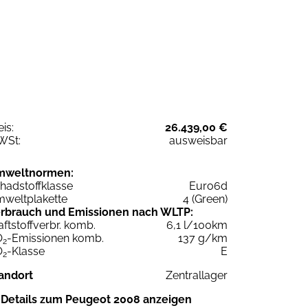
eis:
26.439,00 €
WSt:
ausweisbar
mweltnormen:
hadstoffklasse
Euro6d
weltplakette
4 (Green)
rbrauch und Emissionen nach WLTP:
aftstoffverbr. komb.
6,1 l/100km
O
-Emissionen komb.
137 g/km
2
O
-Klasse
E
2
andort
Zentrallager
Details zum Peugeot 2008 anzeigen