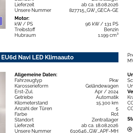
Lieferzeit
ab ca. 18.08.2026
Unsere Nummer
827715_GW_GECA-GE
Motor:
kW / PS
96 kW / 131 PS
Treibstoff
Benzin
Hubraum
1.199 cm³
Pr
0 EU6d Navi LED Klimaauto
M
Allgemeine Daten:
U
Fahrzeugtyp
Pkw
Sc
Karosserieform
Geländewagen
Um
Erst-Zul.
Apr / 2024
Ve
Getriebe
Automatik
Kr
Kilometerstand
15.300 km
C
Anzahl der Türen
5
C
Farbe
Rot
St
Standort
Zentrallager
Lieferzeit
ab ca. 18.08.2026
Unsere Nummer
610646_GW_APF-MH