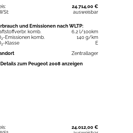
eis:
24.714,00 €
WSt:
ausweisbar
rbrauch und Emissionen nach WLTP:
aftstoffverbr. komb.
6,2 l/100km
O
-Emissionen komb.
140 g/km
2
O
-Klasse
E
2
andort
Zentrallager
Details zum Peugeot 2008 anzeigen
eis:
24.012,00 €
WSt:
ausweisbar