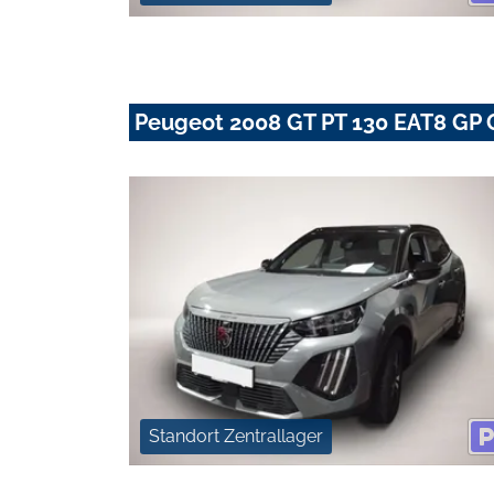
Peugeot 2008 GT PT 130 EAT8 GP 
Standort Zentrallager