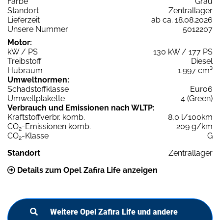
Farbe
Grau
Standort
Zentrallager
Lieferzeit
ab ca. 18.08.2026
Unsere Nummer
5012207
Motor:
kW / PS
130 kW / 177 PS
Treibstoff
Diesel
Hubraum
1.997 cm³
Umweltnormen:
Schadstoffklasse
Euro6
Umweltplakette
4 (Green)
Verbrauch und Emissionen nach WLTP:
Kraftstoffverbr. komb.
8,0 l/100km
CO
-Emissionen komb.
209 g/km
2
CO
-Klasse
G
2
Standort
Zentrallager
Details zum Opel Zafira Life anzeigen
Weitere Opel Zafira Life und andere