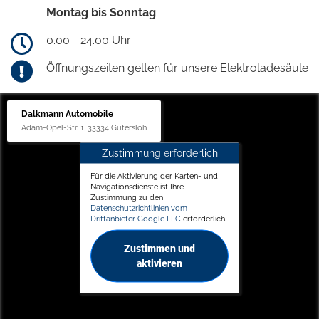
Montag bis Sonntag
0.00 - 24.00 Uhr
Öffnungszeiten gelten für unsere Elektroladesäule
Dalkmann Automobile
Adam-Opel-Str. 1, 33334 Gütersloh
Zustimmung erforderlich
Für die Aktivierung der Karten- und
Navigationsdienste ist Ihre
Zustimmung zu den
Datenschutzrichtlinien vom
Drittanbieter Google LLC
erforderlich.
Zustimmen und
aktivieren