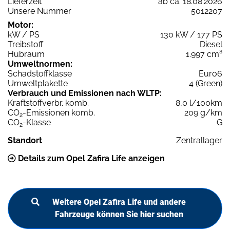
Lieferzeit
ab ca. 18.08.2026
Unsere Nummer
5012207
Motor:
kW / PS
130 kW / 177 PS
Treibstoff
Diesel
Hubraum
1.997 cm³
Umweltnormen:
Schadstoffklasse
Euro6
Umweltplakette
4 (Green)
Verbrauch und Emissionen nach WLTP:
Kraftstoffverbr. komb.
8,0 l/100km
CO
-Emissionen komb.
209 g/km
2
CO
-Klasse
G
2
Standort
Zentrallager
Details zum Opel Zafira Life anzeigen
Weitere Opel Zafira Life und andere
Fahrzeuge können Sie hier suchen