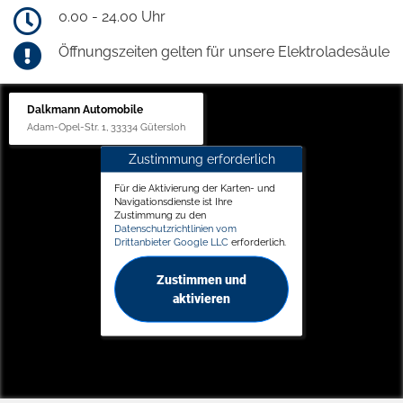
0.00 - 24.00 Uhr
Öffnungszeiten gelten für unsere Elektroladesäule
Dalkmann Automobile
Adam-Opel-Str. 1, 33334 Gütersloh
Zustimmung erforderlich
Für die Aktivierung der Karten- und
Navigationsdienste ist Ihre
Zustimmung zu den
Datenschutzrichtlinien vom
Drittanbieter Google LLC
erforderlich.
Zustimmen und
aktivieren