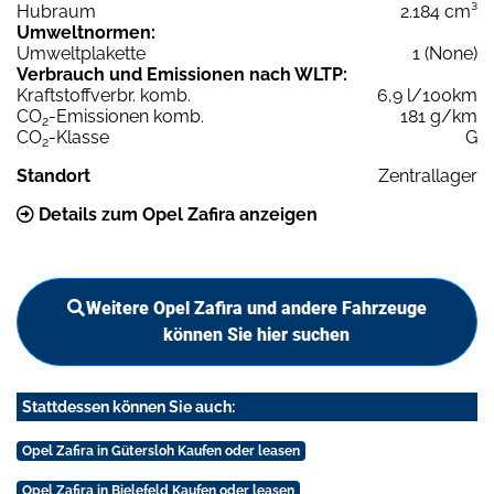
Hubraum
2.184 cm³
Umweltnormen:
Umweltplakette
1 (None)
Verbrauch und Emissionen nach WLTP:
Kraftstoffverbr. komb.
6,9 l/100km
CO
-Emissionen komb.
181 g/km
2
CO
-Klasse
G
2
Standort
Zentrallager
Details zum Opel Zafira anzeigen
Weitere Opel Zafira und andere Fahrzeuge
können Sie hier suchen
Stattdessen können Sie auch:
Opel Zafira in Gütersloh Kaufen oder leasen
Opel Zafira in Bielefeld Kaufen oder leasen