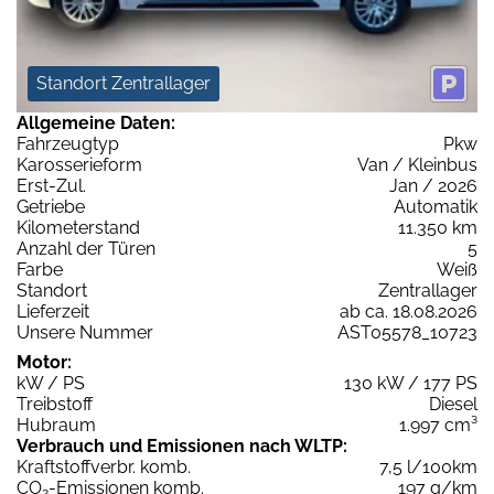
Standort Zentrallager
Allgemeine Daten:
Fahrzeugtyp
Pkw
Karosserieform
Van / Kleinbus
Erst-Zul.
Jan / 2026
Getriebe
Automatik
Kilometerstand
11.350 km
Anzahl der Türen
5
Farbe
Weiß
Standort
Zentrallager
Lieferzeit
ab ca. 18.08.2026
Unsere Nummer
AST05578_10723
Motor:
kW / PS
130 kW / 177 PS
Treibstoff
Diesel
Hubraum
1.997 cm³
Verbrauch und Emissionen nach WLTP:
Kraftstoffverbr. komb.
7,5 l/100km
CO
-Emissionen komb.
197 g/km
2