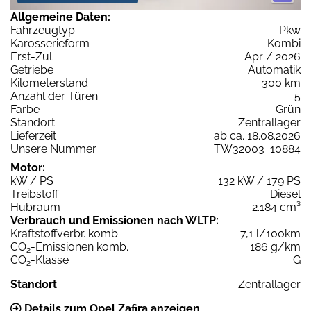
Allgemeine Daten:
Fahrzeugtyp
Pkw
Karosserieform
Kombi
Erst-Zul.
Apr / 2026
Getriebe
Automatik
Kilometerstand
300 km
Anzahl der Türen
5
Farbe
Grün
Standort
Zentrallager
Lieferzeit
ab ca. 18.08.2026
Unsere Nummer
TW32003_10884
Motor:
kW / PS
132 kW / 179 PS
Treibstoff
Diesel
Hubraum
2.184 cm³
Verbrauch und Emissionen nach WLTP:
Kraftstoffverbr. komb.
7,1 l/100km
CO
-Emissionen komb.
186 g/km
2
CO
-Klasse
G
2
Standort
Zentrallager
Details zum Opel Zafira anzeigen