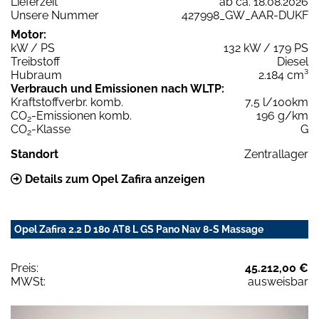
Lieferzeit
ab ca. 18.08.2026
Unsere Nummer
427998_GW_AAR-DUKF
Motor:
kW / PS
132 kW / 179 PS
Treibstoff
Diesel
Hubraum
2.184 cm³
Verbrauch und Emissionen nach WLTP:
Kraftstoffverbr. komb.
7,5 l/100km
CO
-Emissionen komb.
196 g/km
2
CO
-Klasse
G
2
Standort
Zentrallager
Details zum Opel Zafira anzeigen
Opel Zafira 2.2 D 180 AT8 L GS Pano Nav 8-S Massage
Preis:
45.212,00 €
MWSt:
ausweisbar