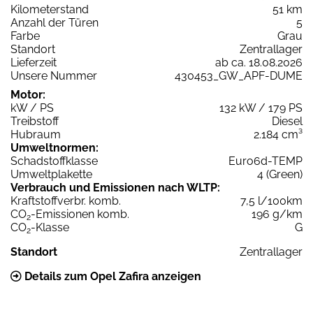
Kilometerstand
51 km
Anzahl der Türen
5
Farbe
Grau
Standort
Zentrallager
Lieferzeit
ab ca. 18.08.2026
Unsere Nummer
430453_GW_APF-DUME
Motor:
kW / PS
132 kW / 179 PS
Treibstoff
Diesel
Hubraum
2.184 cm³
Umweltnormen:
Schadstoffklasse
Euro6d-TEMP
Umweltplakette
4 (Green)
Verbrauch und Emissionen nach WLTP:
Kraftstoffverbr. komb.
7,5 l/100km
CO
-Emissionen komb.
196 g/km
2
CO
-Klasse
G
2
Standort
Zentrallager
Details zum Opel Zafira anzeigen