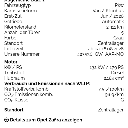
Fahrzeugtyp
Pkw
Karosserieform
Van / Kleinbus
Erst-Zul.
Jun / 2026
Getriebe
Automatik
Kilometerstand
2.911 km
Anzahl der Türen
5
Farbe
Grau
Standort
Zentrallager
Lieferzeit
ab ca. 18.08.2026
Unsere Nummer
427536_GW_AAR-MO
Motor:
kW / PS
132 kW / 179 PS
Treibstoff
Diesel
Hubraum
2.184 cm³
Verbrauch und Emissionen nach WLTP:
Kraftstoffverbr. komb.
7,5 l/100km
CO
-Emissionen komb.
196 g/km
2
CO
-Klasse
G
2
Standort
Zentrallager
Details zum Opel Zafira anzeigen