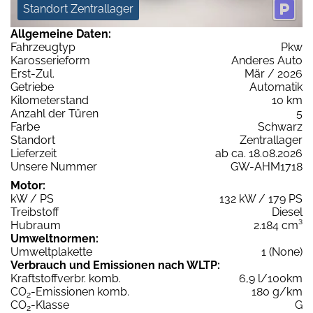
Standort Zentrallager
Allgemeine Daten:
Fahrzeugtyp
Pkw
Karosserieform
Anderes Auto
Erst-Zul.
Mär / 2026
Getriebe
Automatik
Kilometerstand
10 km
Anzahl der Türen
5
Farbe
Schwarz
Standort
Zentrallager
Lieferzeit
ab ca. 18.08.2026
Unsere Nummer
GW-AHM1718
Motor:
kW / PS
132 kW / 179 PS
Treibstoff
Diesel
Hubraum
2.184 cm³
Umweltnormen:
Umweltplakette
1 (None)
Verbrauch und Emissionen nach WLTP:
Kraftstoffverbr. komb.
6,9 l/100km
CO
-Emissionen komb.
180 g/km
2
CO
-Klasse
G
2