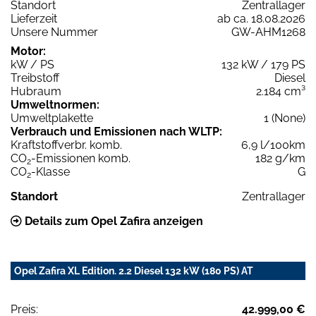
Standort
Zentrallager
Lieferzeit
ab ca. 18.08.2026
Unsere Nummer
GW-AHM1268
Motor:
kW / PS
132 kW / 179 PS
Treibstoff
Diesel
Hubraum
2.184 cm³
Umweltnormen:
Umweltplakette
1 (None)
Verbrauch und Emissionen nach WLTP:
Kraftstoffverbr. komb.
6,9 l/100km
CO
-Emissionen komb.
182 g/km
2
CO
-Klasse
G
2
Standort
Zentrallager
Details zum Opel Zafira anzeigen
Opel Zafira XL Edition. 2.2 Diesel 132 kW (180 PS) AT
Preis:
42.999,00 €