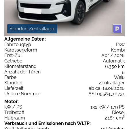
Standort Zentrallager
Allgemeine Daten:
Fahrzeugtyp
Pkw
Karosserieform
Kombi
Erst-Zul.
Apr / 2026
Getriebe
Automatik
Kilometerstand
6.350 km
Anzahl der Türen
5
Farbe
Weiß
Standort
Zentrallager
Lieferzeit
ab ca. 18.08.2026
Unsere Nummer
AST05584_10731
Motor:
kW / PS
132 kW / 179 PS
Treibstoff
Diesel
Hubraum
2.184 cm³
Verbrauch und Emissionen nach WLTP:
Kraftstoffverbr. komb.
7,1 l/100km