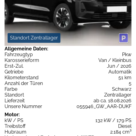
Standort Zentrallager
Allgemeine Daten:
Fahrzeugtyp
Pkw
Karosserieform
Van / Kleinbus
Erst-Zul.
Jun / 2026
Getriebe
Automatik
Kilometerstand
51 km
Anzahl der Türen
5
Farbe
Schwarz
Standort
Zentrallager
Lieferzeit
ab ca. 18.08.2026
Unsere Nummer
055946_GW_AAR-DUKF
Motor:
kW / PS
132 kW / 179 PS
Treibstoff
Diesel
Hubraum
2.184 cm³