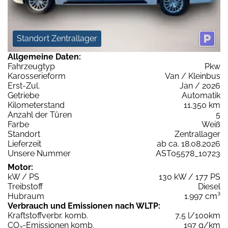
Standort Zentrallager
Allgemeine Daten:
Fahrzeugtyp
Pkw
Karosserieform
Van / Kleinbus
Erst-Zul.
Jan / 2026
Getriebe
Automatik
Kilometerstand
11.350 km
Anzahl der Türen
5
Farbe
Weiß
Standort
Zentrallager
Lieferzeit
ab ca. 18.08.2026
Unsere Nummer
AST05578_10723
Motor:
kW / PS
130 kW / 177 PS
Treibstoff
Diesel
Hubraum
1.997 cm³
Verbrauch und Emissionen nach WLTP:
Kraftstoffverbr. komb.
7,5 l/100km
CO
-Emissionen komb.
197 g/km
2