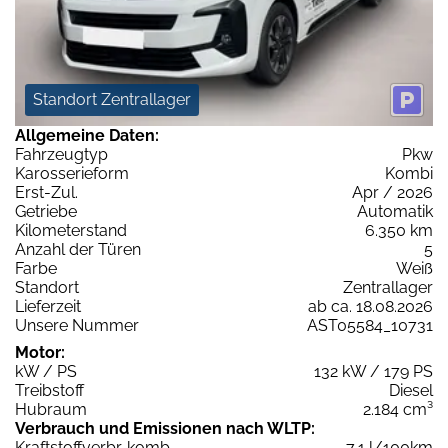
Standort Zentrallager
Allgemeine Daten:
Fahrzeugtyp
Pkw
Karosserieform
Kombi
Erst-Zul.
Apr / 2026
Getriebe
Automatik
Kilometerstand
6.350 km
Anzahl der Türen
5
Farbe
Weiß
Standort
Zentrallager
Lieferzeit
ab ca. 18.08.2026
Unsere Nummer
AST05584_10731
Motor:
kW / PS
132 kW / 179 PS
Treibstoff
Diesel
Hubraum
2.184 cm³
Verbrauch und Emissionen nach WLTP:
Kraftstoffverbr. komb.
7,1 l/100km