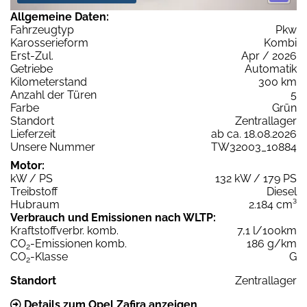
Allgemeine Daten:
Fahrzeugtyp
Pkw
Karosserieform
Kombi
Erst-Zul.
Apr / 2026
Getriebe
Automatik
Kilometerstand
300 km
Anzahl der Türen
5
Farbe
Grün
Standort
Zentrallager
Lieferzeit
ab ca. 18.08.2026
Unsere Nummer
TW32003_10884
Motor:
kW / PS
132 kW / 179 PS
Treibstoff
Diesel
Hubraum
2.184 cm³
Verbrauch und Emissionen nach WLTP:
Kraftstoffverbr. komb.
7,1 l/100km
CO
-Emissionen komb.
186 g/km
2
CO
-Klasse
G
2
Standort
Zentrallager
Details zum Opel Zafira anzeigen