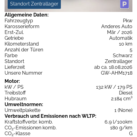
Standort Zentrallager
Allgemeine Daten:
Fahrzeugtyp
Pkw
Karosserieform
Anderes Auto
Erst-Zul.
Mär / 2026
Getriebe
Automatik
Kilometerstand
10 km
Anzahl der Türen
5
Farbe
Schwarz
Standort
Zentrallager
Lieferzeit
ab ca. 18.08.2026
Unsere Nummer
GW-AHM1718
Motor:
kW / PS
132 kW / 179 PS
Treibstoff
Diesel
Hubraum
2.184 cm³
Umweltnormen:
Umweltplakette
1 (None)
Verbrauch und Emissionen nach WLTP:
Kraftstoffverbr. komb.
6,9 l/100km
CO
-Emissionen komb.
180 g/km
2
CO
-Klasse
G
2