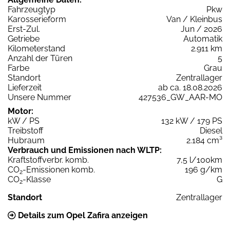
Fahrzeugtyp
Pkw
Karosserieform
Van / Kleinbus
Erst-Zul.
Jun / 2026
Getriebe
Automatik
Kilometerstand
2.911 km
Anzahl der Türen
5
Farbe
Grau
Standort
Zentrallager
Lieferzeit
ab ca. 18.08.2026
Unsere Nummer
427536_GW_AAR-MO
Motor:
kW / PS
132 kW / 179 PS
Treibstoff
Diesel
Hubraum
2.184 cm³
Verbrauch und Emissionen nach WLTP:
Kraftstoffverbr. komb.
7,5 l/100km
CO
-Emissionen komb.
196 g/km
2
CO
-Klasse
G
2
Standort
Zentrallager
Details zum Opel Zafira anzeigen