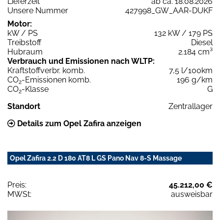
Lieferzeit
ab ca. 18.08.2026
Unsere Nummer
427998_GW_AAR-DUKF
Motor:
kW / PS
132 kW / 179 PS
Treibstoff
Diesel
Hubraum
2.184 cm³
Verbrauch und Emissionen nach WLTP:
Kraftstoffverbr. komb.
7,5 l/100km
CO
-Emissionen komb.
196 g/km
2
CO
-Klasse
G
2
Standort
Zentrallager
Details zum Opel Zafira anzeigen
Opel Zafira 2.2 D 180 AT8 L GS Pano Nav 8-S Massage
Preis:
45.212,00 €
MWSt:
ausweisbar