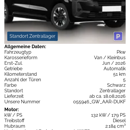
Standort Zentrallager
Allgemeine Daten:
Fahrzeugtyp
Pkw
Karosserieform
Van / Kleinbus
Erst-Zul.
Jun / 2026
Getriebe
Automatik
Kilometerstand
51 km
Anzahl der Türen
5
Farbe
Schwarz
Standort
Zentrallager
Lieferzeit
ab ca. 18.08.2026
Unsere Nummer
055946_GW_AAR-DUKF
Motor:
kW / PS
132 kW / 179 PS
Treibstoff
Diesel
Hubraum
2.184 cm³