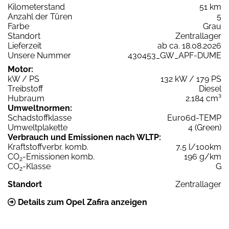
Kilometerstand
51 km
Anzahl der Türen
5
Farbe
Grau
Standort
Zentrallager
Lieferzeit
ab ca. 18.08.2026
Unsere Nummer
430453_GW_APF-DUME
Motor:
kW / PS
132 kW / 179 PS
Treibstoff
Diesel
Hubraum
2.184 cm³
Umweltnormen:
Schadstoffklasse
Euro6d-TEMP
Umweltplakette
4 (Green)
Verbrauch und Emissionen nach WLTP:
Kraftstoffverbr. komb.
7,5 l/100km
CO
-Emissionen komb.
196 g/km
2
CO
-Klasse
G
2
Standort
Zentrallager
Details zum Opel Zafira anzeigen