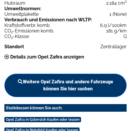
Hubraum
2.184 cm³
Umweltnormen:
Umweltplakette
1 (None)
Verbrauch und Emissionen nach WLTP:
Kraftstoffverbr. komb.
6,9 l/100km
CO
-Emissionen komb.
181 g/km
2
CO
-Klasse
G
2
Standort
Zentrallager
Details zum Opel Zafira anzeigen
Weitere Opel Zafira und andere Fahrzeuge
können Sie hier suchen
Stattdessen können Sie auch:
Opel Zafira in Gütersloh Kaufen oder leasen
Opel Zafira in Bielefeld Kaufen oder leasen