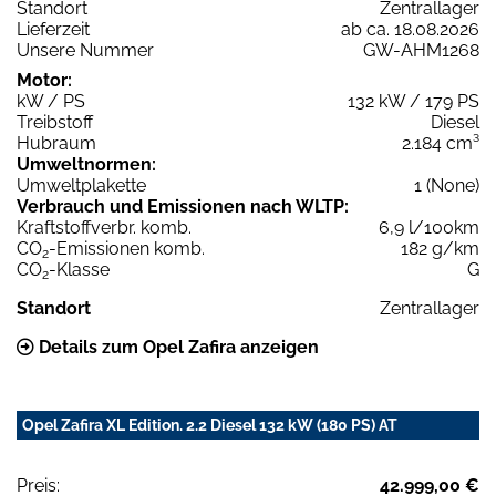
Standort
Zentrallager
Lieferzeit
ab ca. 18.08.2026
Unsere Nummer
GW-AHM1268
Motor:
kW / PS
132 kW / 179 PS
Treibstoff
Diesel
Hubraum
2.184 cm³
Umweltnormen:
Umweltplakette
1 (None)
Verbrauch und Emissionen nach WLTP:
Kraftstoffverbr. komb.
6,9 l/100km
CO
-Emissionen komb.
182 g/km
2
CO
-Klasse
G
2
Standort
Zentrallager
Details zum Opel Zafira anzeigen
Opel Zafira XL Edition. 2.2 Diesel 132 kW (180 PS) AT
Preis:
42.999,00 €