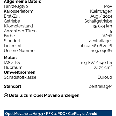
Allgemeine Daten:
Fahrzeugtyp
Pkw
Karosserieform
Kleinwagen
Erst-Zul.
Aug / 2024
Getriebe
Schaltgetriebe
Kilometerstand
35.834 km
Anzahl der Türen
5
Farbe
Weiß
Standort
Zentrallager
Lieferzeit
ab ca. 18.08.2026
Unsere Nummer
103204061
Motor:
kW / PS
103 kW / 140 PS
Hubraum
2.179 cm³
Umweltnormen:
Schadstoffklasse
Euro6d
Standort
Zentrallager
Details zum Opel Movano anzeigen
Opel Movano L2H2 3.3 + RFK u. PDC + CarPlay u. Anroid