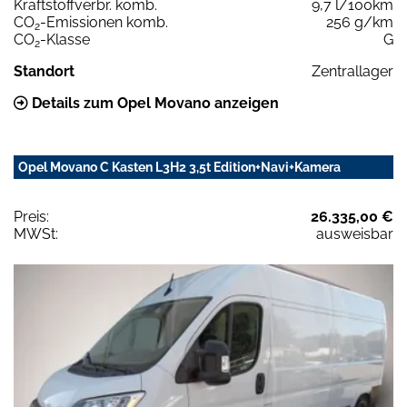
Kraftstoffverbr. komb.
9,7 l/100km
CO
-Emissionen komb.
256 g/km
2
CO
-Klasse
G
2
Standort
Zentrallager
Details zum Opel Movano anzeigen
Opel Movano C Kasten L3H2 3,5t Edition+Navi+Kamera
Preis:
26.335,00 €
MWSt:
ausweisbar