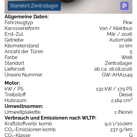
Standort Zentrallager
Allgemeine Daten:
Fahrzeugtyp
Pkw
Karosserieform
Van / Kleinbus
Erst-Zul.
Mär / 2026
Getriebe
Automatik
Kilometerstand
10 km
Anzahl der Türen
5
Farbe
Weiß
Standort
Zentrallager
Lieferzeit
ab ca. 18.08.2026
Unsere Nummer
GW-AHA1149
Motor:
kW / PS
132 kW / 179 PS
Treibstoff
Diesel
Hubraum
2.184 cm³
Umweltnormen:
Umweltplakette
1 (None)
Verbrauch und Emissionen nach WLTP:
Kraftstoffverbr. komb.
9,0 l/100km
CO
-Emissionen komb.
237 g/km
2
CO
-Klasse
G
2