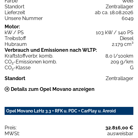
Farbe
Weiß
Standort
Zentrallager
Lieferzeit
ab ca. 18.08.2026
Unsere Nummer
6049
Motor:
kW / PS
103 kW / 140 PS
Treibstoff
Diesel
Hubraum
2.179 cm³
Verbrauch und Emissionen nach WLTP:
Kraftstoffverbr. komb.
8,0 l/100km
CO
-Emissionen komb.
209 g/km
2
CO
-Klasse
G
2
Standort
Zentrallager
Details zum Opel Movano anzeigen
Opel Movano L2H2 3.3 + RFK u. PDC + CarPlay u. Anroid
Preis:
32.816,00 €
MWSt:
ausweisbar