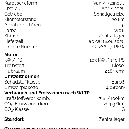
Karosserieform
Van / Kleinbus
Erst-Zul.
Apr / 2026
Getriebe
Schaltgetriebe
Kilometerstand
20 km
Anzahl der Türen
5
Farbe
Weiß
Standort
Zentrallager
Lieferzeit
ab ca. 18.08.2026
Unsere Nummer
TG026607-PKW
Motor:
kW / PS
103 kW / 140 PS
Treibstoff
Diesel
Hubraum
2.184 cm³
Umweltnormen:
Schadstoffklasse
Euro6
Umweltplakette
4 (Green)
Verbrauch und Emissionen nach WLTP:
Kraftstoffverbr. komb.
7,8 l/100km
CO
-Emissionen komb.
204 g/km
2
CO
-Klasse
G
2
Standort
Zentrallager