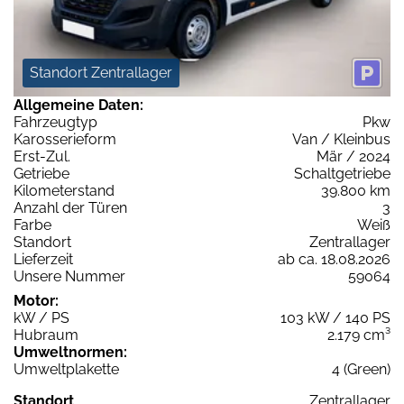
Standort Zentrallager
Allgemeine Daten:
Fahrzeugtyp
Pkw
Karosserieform
Van / Kleinbus
Erst-Zul.
Mär / 2024
Getriebe
Schaltgetriebe
Kilometerstand
39.800 km
Anzahl der Türen
3
Farbe
Weiß
Standort
Zentrallager
Lieferzeit
ab ca. 18.08.2026
Unsere Nummer
59064
Motor:
kW / PS
103 kW / 140 PS
Hubraum
2.179 cm³
Umweltnormen:
Umweltplakette
4 (Green)
Standort
Zentrallager