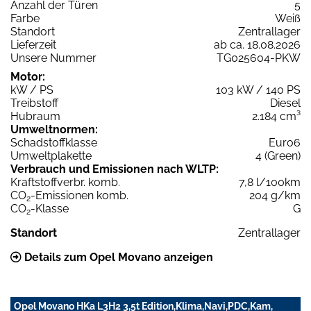
Anzahl der Türen
5
Farbe
Weiß
Standort
Zentrallager
Lieferzeit
ab ca. 18.08.2026
Unsere Nummer
TG025604-PKW
Motor:
kW / PS
103 kW / 140 PS
Treibstoff
Diesel
Hubraum
2.184 cm³
Umweltnormen:
Schadstoffklasse
Euro6
Umweltplakette
4 (Green)
Verbrauch und Emissionen nach WLTP:
Kraftstoffverbr. komb.
7,8 l/100km
CO
-Emissionen komb.
204 g/km
2
CO
-Klasse
G
2
Standort
Zentrallager
Details zum Opel Movano anzeigen
Opel Movano HKa L3H2 3,5t Edition,Klima,Navi,PDC,Kam,