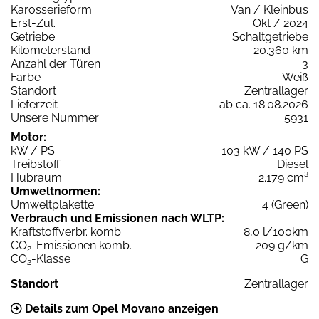
Karosserieform
Van / Kleinbus
Erst-Zul.
Okt / 2024
Getriebe
Schaltgetriebe
Kilometerstand
20.360 km
Anzahl der Türen
3
Farbe
Weiß
Standort
Zentrallager
Lieferzeit
ab ca. 18.08.2026
Unsere Nummer
5931
Motor:
kW / PS
103 kW / 140 PS
Treibstoff
Diesel
Hubraum
2.179 cm³
Umweltnormen:
Umweltplakette
4 (Green)
Verbrauch und Emissionen nach WLTP:
Kraftstoffverbr. komb.
8,0 l/100km
CO
-Emissionen komb.
209 g/km
2
CO
-Klasse
G
2
Standort
Zentrallager
Details zum Opel Movano anzeigen