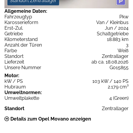
Standort Zentrallager
Allgemeine Daten:
Fahrzeugtyp
Pkw
Karosserieform
Van / Kleinbus
Erst-Zul.
Jun / 2024
Getriebe
Schaltgetriebe
Kilometerstand
18.883 km
Anzahl der Türen
3
Farbe
Weiß
Standort
Zentrallager
Lieferzeit
ab ca. 18.08.2026
Unsere Nummer
G015855
Motor:
kW / PS
103 kW / 140 PS
Hubraum
2.179 cm³
Umweltnormen:
Umweltplakette
4 (Green)
Standort
Zentrallager
Details zum Opel Movano anzeigen