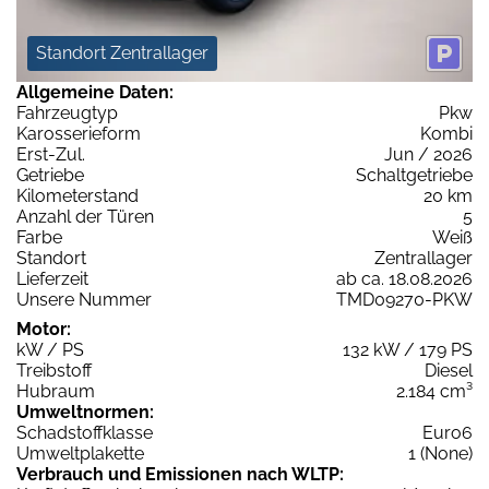
Standort Zentrallager
Allgemeine Daten:
Fahrzeugtyp
Pkw
Karosserieform
Kombi
Erst-Zul.
Jun / 2026
Getriebe
Schaltgetriebe
Kilometerstand
20 km
Anzahl der Türen
5
Farbe
Weiß
Standort
Zentrallager
Lieferzeit
ab ca. 18.08.2026
Unsere Nummer
TMD09270-PKW
Motor:
kW / PS
132 kW / 179 PS
Treibstoff
Diesel
Hubraum
2.184 cm³
Umweltnormen:
Schadstoffklasse
Euro6
Umweltplakette
1 (None)
Verbrauch und Emissionen nach WLTP: