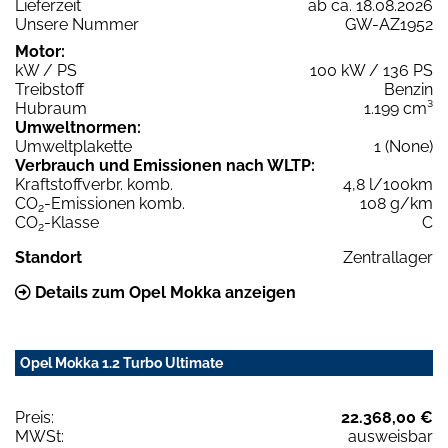
Lieferzeit
ab ca. 18.08.2026
Unsere Nummer
GW-AZ1952
Motor:
kW / PS
100 kW / 136 PS
Treibstoff
Benzin
Hubraum
1.199 cm³
Umweltnormen:
Umweltplakette
1 (None)
Verbrauch und Emissionen nach WLTP:
Kraftstoffverbr. komb.
4,8 l/100km
CO
-Emissionen komb.
108 g/km
2
CO
-Klasse
C
2
Standort
Zentrallager
Details zum Opel Mokka anzeigen
Opel Mokka 1.2 Turbo Ultimate
Preis:
22.368,00 €
MWSt:
ausweisbar