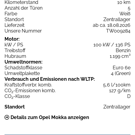
Kilometerstand
10 km
Anzahl der Türen
5
Farbe
Weiß
Standort
Zentrallager
Lieferzeit
ab ca. 18.08.2026
Unsere Nummer
TW009284
Motor:
kW / PS
100 kW / 136 PS
Treibstoff
Benzin
Hubraum
1.199 cm³
Umweltnormen:
Schadstoffklasse
Euro 6e
Umweltplakette
4 (Green)
Verbrauch und Emissionen nach WLTP:
Kraftstoffverbr. komb.
5,6 l/100km
CO
-Emissionen komb.
127 g/km
2
CO
-Klasse
D
2
Standort
Zentrallager
Details zum Opel Mokka anzeigen