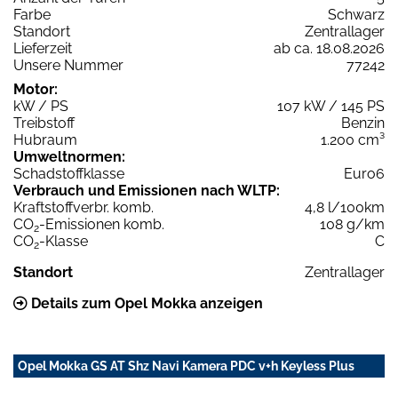
Farbe
Schwarz
Standort
Zentrallager
Lieferzeit
ab ca. 18.08.2026
Unsere Nummer
77242
Motor:
kW / PS
107 kW / 145 PS
Treibstoff
Benzin
Hubraum
1.200 cm³
Umweltnormen:
Schadstoffklasse
Euro6
Verbrauch und Emissionen nach WLTP:
Kraftstoffverbr. komb.
4,8 l/100km
CO
-Emissionen komb.
108 g/km
2
CO
-Klasse
C
2
Standort
Zentrallager
Details zum Opel Mokka anzeigen
Opel Mokka GS AT Shz Navi Kamera PDC v+h Keyless Plus