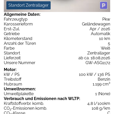
Standort Zentrallager
Allgemeine Daten:
Fahrzeugtyp
Pkw
Karosserieform
Geländewagen
Erst-Zul.
Apr / 2026
Getriebe
Automatik
Kilometerstand
10 km
Anzahl der Türen
5
Farbe
Weiß
Standort
Zentrallager
Lieferzeit
ab ca. 18.08.2026
Unsere Nummer
GW-ASG1172
Motor:
kW / PS
100 kW / 136 PS
Treibstoff
Benzin
Hubraum
1.199 cm³
Umweltnormen:
Umweltplakette
1 (None)
Verbrauch und Emissionen nach WLTP:
Kraftstoffverbr. komb.
4,8 l/100km
CO
-Emissionen komb.
108 g/km
2
CO
-Klasse
C