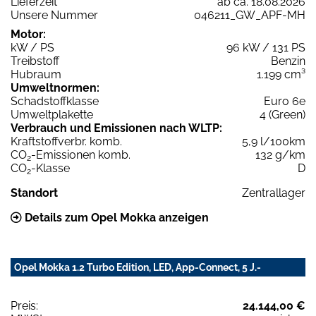
Lieferzeit
ab ca. 18.08.2026
Unsere Nummer
046211_GW_APF-MH
Motor:
kW / PS
96 kW / 131 PS
Treibstoff
Benzin
Hubraum
1.199 cm³
Umweltnormen:
Schadstoffklasse
Euro 6e
Umweltplakette
4 (Green)
Verbrauch und Emissionen nach WLTP:
Kraftstoffverbr. komb.
5,9 l/100km
CO
-Emissionen komb.
132 g/km
2
CO
-Klasse
D
2
Standort
Zentrallager
Details zum Opel Mokka anzeigen
Opel Mokka 1.2 Turbo Edition, LED, App-Connect, 5 J.-
Preis:
24.144,00 €