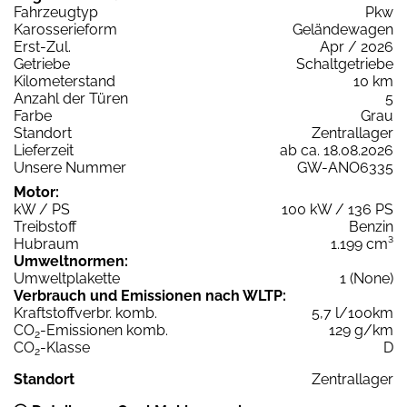
Fahrzeugtyp
Pkw
Karosserieform
Geländewagen
Erst-Zul.
Apr / 2026
Getriebe
Schaltgetriebe
Kilometerstand
10 km
Anzahl der Türen
5
Farbe
Grau
Standort
Zentrallager
Lieferzeit
ab ca. 18.08.2026
Unsere Nummer
GW-ANO6335
Motor:
kW / PS
100 kW / 136 PS
Treibstoff
Benzin
Hubraum
1.199 cm³
Umweltnormen:
Umweltplakette
1 (None)
Verbrauch und Emissionen nach WLTP:
Kraftstoffverbr. komb.
5,7 l/100km
CO
-Emissionen komb.
129 g/km
2
CO
-Klasse
D
2
Standort
Zentrallager