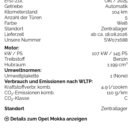
Erst-Zul.
Okt / 2025
Getriebe
Automatik
Kilometerstand
104 km
Anzahl der Türen
5
Farbe
Weiß
Standort
Zentrallager
Lieferzeit
ab ca. 18.08.2026
Unsere Nummer
SW071688
Motor:
kW / PS
107 kW / 145 PS
Treibstoff
Benzin
Hubraum
1.199 cm³
Umweltnormen:
Umweltplakette
1 (None)
Verbrauch und Emissionen nach WLTP:
Kraftstoffverbr. komb.
4,9 l/100km
CO
-Emissionen komb.
110 g/km
2
CO
-Klasse
C
2
Standort
Zentrallager
Details zum Opel Mokka anzeigen