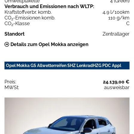
Umweltplakette
4 (Green)
Verbrauch und Emissionen nach WLTP:
Kraftstoffverbr. komb.
4,9 l/100km
CO
-Emissionen komb.
110 g/km
2
CO
-Klasse
C
2
Standort
Zentrallager
Details zum Opel Mokka anzeigen
Opel Mokka GS Allwetterreifen SHZ LenkradHZG PDC Appl
Preis:
24.139,00 €
MWSt:
ausweisbar