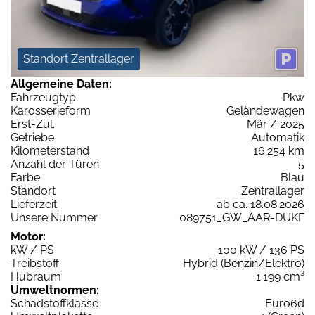
Standort Zentrallager
Allgemeine Daten:
Fahrzeugtyp
Pkw
Karosserieform
Geländewagen
Erst-Zul.
Mär / 2025
Getriebe
Automatik
Kilometerstand
16.254 km
Anzahl der Türen
5
Farbe
Blau
Standort
Zentrallager
Lieferzeit
ab ca. 18.08.2026
Unsere Nummer
089751_GW_AAR-DUKF
Motor:
kW / PS
100 kW / 136 PS
Treibstoff
Hybrid (Benzin/Elektro)
Hubraum
1.199 cm³
Umweltnormen:
Schadstoffklasse
Euro6d