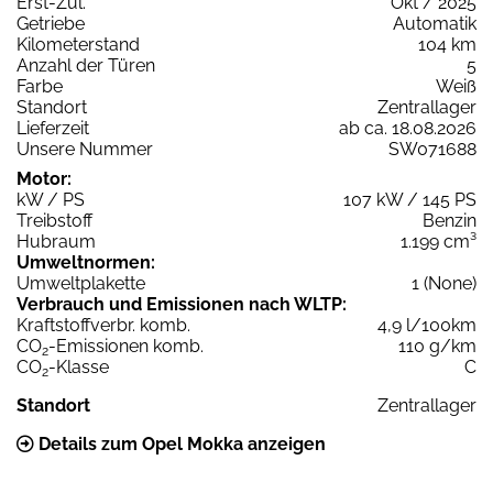
Erst-Zul.
Okt / 2025
Getriebe
Automatik
Kilometerstand
104 km
Anzahl der Türen
5
Farbe
Weiß
Standort
Zentrallager
Lieferzeit
ab ca. 18.08.2026
Unsere Nummer
SW071688
Motor:
kW / PS
107 kW / 145 PS
Treibstoff
Benzin
Hubraum
1.199 cm³
Umweltnormen:
Umweltplakette
1 (None)
Verbrauch und Emissionen nach WLTP:
Kraftstoffverbr. komb.
4,9 l/100km
CO
-Emissionen komb.
110 g/km
2
CO
-Klasse
C
2
Standort
Zentrallager
Details zum Opel Mokka anzeigen