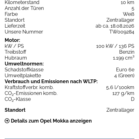
Kilometerstand
10 km
Anzahl der Türen
5
Farbe
Weiß
Standort
Zentrallager
Lieferzeit
ab ca. 18.08.2026
Unsere Nummer
TW009284
Motor:
kW / PS
100 kW / 136 PS
Treibstoff
Benzin
Hubraum
1.199 cm³
Umweltnormen:
Schadstoffklasse
Euro 6e
Umweltplakette
4 (Green)
Verbrauch und Emissionen nach WLTP:
Kraftstoffverbr. komb.
5,6 l/100km
CO
-Emissionen komb.
127 g/km
2
CO
-Klasse
D
2
Standort
Zentrallager
Details zum Opel Mokka anzeigen