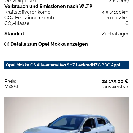
Umweltplakette
4 (Green)
Verbrauch und Emissionen nach WLTP:
Kraftstoffverbr. komb.
4,9 l/100km
CO
-Emissionen komb.
110 g/km
2
CO
-Klasse
C
2
Standort
Zentrallager
Details zum Opel Mokka anzeigen
Opel Mokka GS Allwetterreifen SHZ LenkradHZG PDC Appl
Preis:
24.139,00 €
MWSt:
ausweisbar