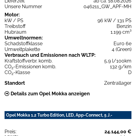
Lieferzeit
ab ca. 18.08.2026
Unsere Nummer
046211_GW_APF-MH
Motor:
kW / PS
96 kW / 131 PS
Treibstoff
Benzin
Hubraum
1.199 cm³
Umweltnormen:
Schadstoffklasse
Euro 6e
Umweltplakette
4 (Green)
Verbrauch und Emissionen nach WLTP:
Kraftstoffverbr. komb.
5,9 l/100km
CO
-Emissionen komb.
132 g/km
2
CO
-Klasse
D
2
Standort
Zentrallager
Details zum Opel Mokka anzeigen
Opel Mokka 1.2 Turbo Edition, LED, App-Connect, 5 J.-
Preis:
24.144,00 €