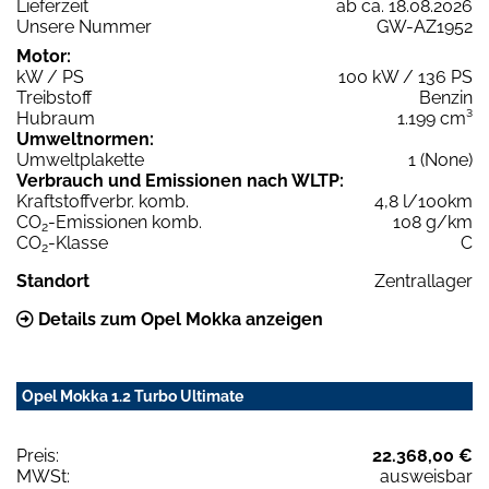
Lieferzeit
ab ca. 18.08.2026
Unsere Nummer
GW-AZ1952
Motor:
kW / PS
100 kW / 136 PS
Treibstoff
Benzin
Hubraum
1.199 cm³
Umweltnormen:
Umweltplakette
1 (None)
Verbrauch und Emissionen nach WLTP:
Kraftstoffverbr. komb.
4,8 l/100km
CO
-Emissionen komb.
108 g/km
2
CO
-Klasse
C
2
Standort
Zentrallager
Details zum Opel Mokka anzeigen
Opel Mokka 1.2 Turbo Ultimate
Preis:
22.368,00 €
MWSt:
ausweisbar