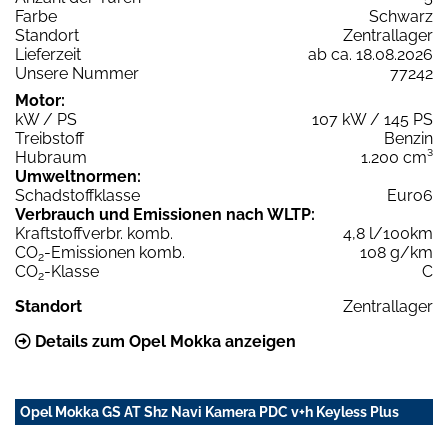
Farbe
Schwarz
Standort
Zentrallager
Lieferzeit
ab ca. 18.08.2026
Unsere Nummer
77242
Motor:
kW / PS
107 kW / 145 PS
Treibstoff
Benzin
Hubraum
1.200 cm³
Umweltnormen:
Schadstoffklasse
Euro6
Verbrauch und Emissionen nach WLTP:
Kraftstoffverbr. komb.
4,8 l/100km
CO
-Emissionen komb.
108 g/km
2
CO
-Klasse
C
2
Standort
Zentrallager
Details zum Opel Mokka anzeigen
Opel Mokka GS AT Shz Navi Kamera PDC v+h Keyless Plus