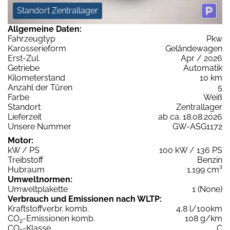
Standort Zentrallager
Allgemeine Daten:
Fahrzeugtyp
Pkw
Karosserieform
Geländewagen
Erst-Zul.
Apr / 2026
Getriebe
Automatik
Kilometerstand
10 km
Anzahl der Türen
5
Farbe
Weiß
Standort
Zentrallager
Lieferzeit
ab ca. 18.08.2026
Unsere Nummer
GW-ASG1172
Motor:
kW / PS
100 kW / 136 PS
Treibstoff
Benzin
Hubraum
1.199 cm³
Umweltnormen:
Umweltplakette
1 (None)
Verbrauch und Emissionen nach WLTP:
Kraftstoffverbr. komb.
4,8 l/100km
CO
-Emissionen komb.
108 g/km
2
CO
-Klasse
C