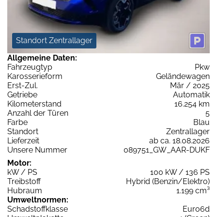
Standort Zentrallager
Allgemeine Daten:
Fahrzeugtyp
Pkw
Karosserieform
Geländewagen
Erst-Zul.
Mär / 2025
Getriebe
Automatik
Kilometerstand
16.254 km
Anzahl der Türen
5
Farbe
Blau
Standort
Zentrallager
Lieferzeit
ab ca. 18.08.2026
Unsere Nummer
089751_GW_AAR-DUKF
Motor:
kW / PS
100 kW / 136 PS
Treibstoff
Hybrid (Benzin/Elektro)
Hubraum
1.199 cm³
Umweltnormen:
Schadstoffklasse
Euro6d