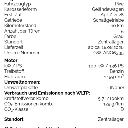
Fahrzeugtyp
Pkw
Karosserieform
Geländewagen
Erst-Zul.
Apr / 2026
Getriebe
Schaltgetriebe
Kilometerstand
10 km
Anzahl der Türen
5
Farbe
Grau
Standort
Zentrallager
Lieferzeit
ab ca. 18.08.2026
Unsere Nummer
GW-ANO6335
Motor:
kW / PS
100 kW / 136 PS
Treibstoff
Benzin
Hubraum
1.199 cm³
Umweltnormen:
Umweltplakette
1 (None)
Verbrauch und Emissionen nach WLTP:
Kraftstoffverbr. komb.
5,7 l/100km
CO
-Emissionen komb.
129 g/km
2
CO
-Klasse
D
2
Standort
Zentrallager