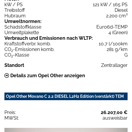
kW / PS
121 kW / 165 PS
Treibstoff
Diesel
Hubraum
2.200 cm³
Umweltnormen:
Schadstoffklasse
Euro6d-TEMP
Umweltplakette
4 (Green)
Verbrauch und Emissionen nach WLTP:
Kraftstoffverbr. komb.
10,7 l/100km
CO
-Emissionen komb.
281 g/km
2
CO
-Klasse
G
2
Standort
Zentrallager
Details zum Opel Other anzeigen
Opel Other Movano C 2.2 DIESEL L2H2 Edition (verstärkt) TEM
Preis:
26.207,00 €
MWSt:
ausweisbar