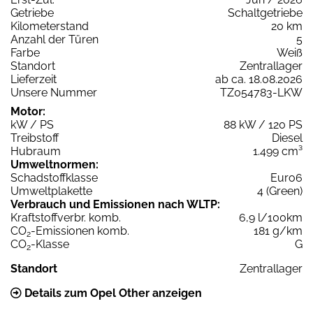
Getriebe
Schaltgetriebe
Kilometerstand
20 km
Anzahl der Türen
5
Farbe
Weiß
Standort
Zentrallager
Lieferzeit
ab ca. 18.08.2026
Unsere Nummer
TZ054783-LKW
Motor:
kW / PS
88 kW / 120 PS
Treibstoff
Diesel
Hubraum
1.499 cm³
Umweltnormen:
Schadstoffklasse
Euro6
Umweltplakette
4 (Green)
Verbrauch und Emissionen nach WLTP:
Kraftstoffverbr. komb.
6,9 l/100km
CO
-Emissionen komb.
181 g/km
2
CO
-Klasse
G
2
Standort
Zentrallager
Details zum Opel Other anzeigen