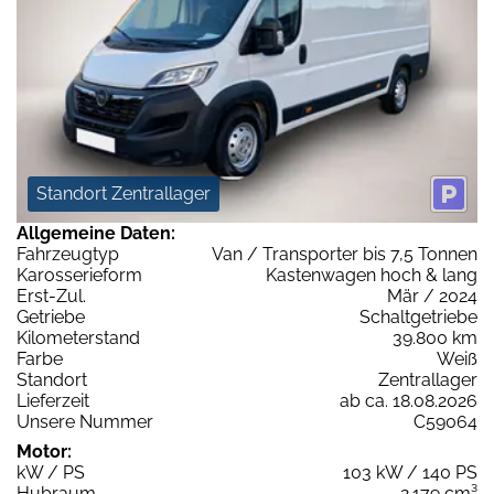
Standort Zentrallager
Allgemeine Daten:
Fahrzeugtyp
Van / Transporter bis 7,5 Tonnen
Karosserieform
Kastenwagen hoch & lang
Erst-Zul.
Mär / 2024
Getriebe
Schaltgetriebe
Kilometerstand
39.800 km
Farbe
Weiß
Standort
Zentrallager
Lieferzeit
ab ca. 18.08.2026
Unsere Nummer
C59064
Motor:
kW / PS
103 kW / 140 PS
Hubraum
2.179 cm³