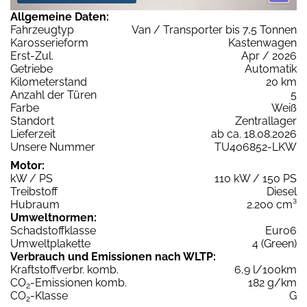
Allgemeine Daten:
Fahrzeugtyp
Van / Transporter bis 7,5 Tonnen
Karosserieform
Kastenwagen
Erst-Zul.
Apr / 2026
Getriebe
Automatik
Kilometerstand
20 km
Anzahl der Türen
5
Farbe
Weiß
Standort
Zentrallager
Lieferzeit
ab ca. 18.08.2026
Unsere Nummer
TU406852-LKW
Motor:
kW / PS
110 kW / 150 PS
Treibstoff
Diesel
Hubraum
2.200 cm³
Umweltnormen:
Schadstoffklasse
Euro6
Umweltplakette
4 (Green)
Verbrauch und Emissionen nach WLTP:
Kraftstoffverbr. komb.
6,9 l/100km
CO
-Emissionen komb.
182 g/km
2
CO
-Klasse
G
2