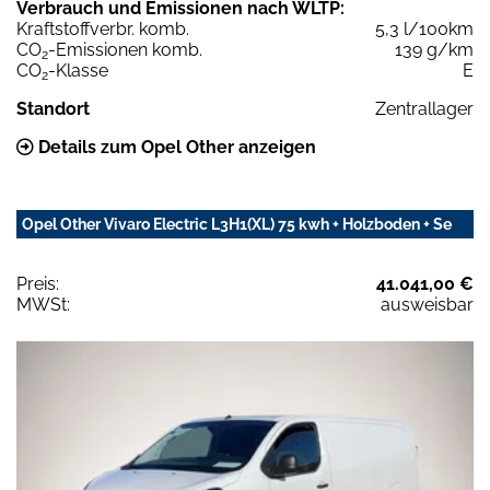
Verbrauch und Emissionen nach WLTP:
Kraftstoffverbr. komb.
5,3 l/100km
CO
-Emissionen komb.
139 g/km
2
CO
-Klasse
E
2
Standort
Zentrallager
Details zum Opel Other anzeigen
Opel Other Vivaro Electric L3H1(XL) 75 kwh + Holzboden + Se
Preis:
41.041,00 €
MWSt:
ausweisbar