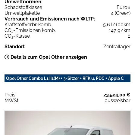
Umweltnormen:
Schadstoffklasse
Euro6
Umweltplakette
4 (Green)
Verbrauch und Emissionen nach WLTP:
Kraftstoffverbr. komb.
5,6 l/100km
CO
-Emissionen komb.
147 g/km
2
CO
-Klasse
E
2
Standort
Zentrallager
Details zum Opel Other anzeigen
Opel Other Combo L1H1(M) + 3-Sitzer + RFK u. PDC + Apple C
Preis:
23.524,00 €
MWSt:
ausweisbar