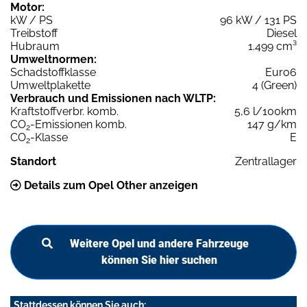
Motor:
kW / PS
96 kW / 131 PS
Treibstoff
Diesel
Hubraum
1.499 cm³
Umweltnormen:
Schadstoffklasse
Euro6
Umweltplakette
4 (Green)
Verbrauch und Emissionen nach WLTP:
Kraftstoffverbr. komb.
5,6 l/100km
CO
-Emissionen komb.
147 g/km
2
CO
-Klasse
E
2
Standort
Zentrallager
Details zum Opel Other anzeigen
Weitere Opel und andere Fahrzeuge
können Sie hier suchen
Stattdessen können Sie auch: