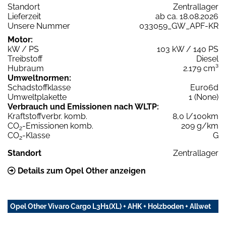
Standort
Zentrallager
Lieferzeit
ab ca. 18.08.2026
Unsere Nummer
033059_GW_APF-KR
Motor:
kW / PS
103 kW / 140 PS
Treibstoff
Diesel
Hubraum
2.179 cm³
Umweltnormen:
Schadstoffklasse
Euro6d
Umweltplakette
1 (None)
Verbrauch und Emissionen nach WLTP:
Kraftstoffverbr. komb.
8,0 l/100km
CO
-Emissionen komb.
209 g/km
2
CO
-Klasse
G
2
Standort
Zentrallager
Details zum Opel Other anzeigen
Opel Other Vivaro Cargo L3H1(XL) + AHK + Holzboden + Allwet