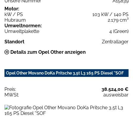
Unsere Nummer
A15839
Motor:
kW / PS
103 kW / 140 PS
Hubraum
2.179 cm³
Umweltnormen:
Umweltplakette
4 (Green)
Standort
Zentrallager
Details zum Opel Other anzeigen
Opel Other Movano DoKa Pritsche 3,5t L3 165 PS Diesel ''SOF
Preis:
38.524,00 €
MWSt:
ausweisbar