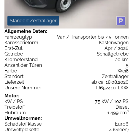
Standort Zentrallager
Allgemeine Daten:
Fahrzeugtyp
Van / Transporter bis 7,5 Tonnen
Karosserieform
Kastenwagen
Erst-Zul.
Apr / 2026
Getriebe
Schaltgetriebe
Kilometerstand
20 km
Anzahl der Türen
5
Farbe
Weiß
Standort
Zentrallager
Lieferzeit
ab ca. 18.08.2026
Unsere Nummer
TJ652410-LKW
Motor:
kW / PS
75 kW / 102 PS
Treibstoff
Diesel
Hubraum
1.499 cm³
Umweltnormen:
Schadstoffklasse
Euro6
Umweltplakette
4 (Green)