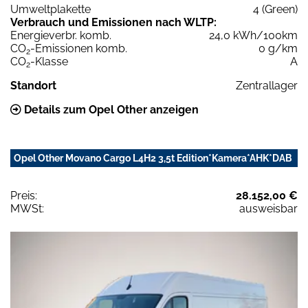
Umweltplakette
4 (Green)
Verbrauch und Emissionen nach WLTP:
Energieverbr. komb.
24,0 kWh/100km
CO
-Emissionen komb.
0 g/km
2
CO
-Klasse
A
2
Standort
Zentrallager
Details zum Opel Other anzeigen
Opel Other Movano Cargo L4H2 3,5t Edition*Kamera*AHK*DAB
Preis:
28.152,00 €
MWSt:
ausweisbar