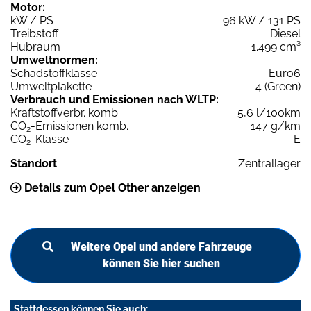
Motor:
kW / PS
96 kW / 131 PS
Treibstoff
Diesel
Hubraum
1.499 cm³
Umweltnormen:
Schadstoffklasse
Euro6
Umweltplakette
4 (Green)
Verbrauch und Emissionen nach WLTP:
Kraftstoffverbr. komb.
5,6 l/100km
CO
-Emissionen komb.
147 g/km
2
CO
-Klasse
E
2
Standort
Zentrallager
Details zum Opel Other anzeigen
Weitere Opel und andere Fahrzeuge
können Sie hier suchen
Stattdessen können Sie auch: