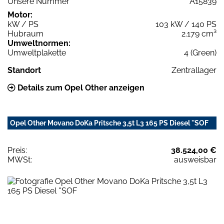
Unsere Nummer
A15839
Motor:
kW / PS
103 kW / 140 PS
Hubraum
2.179 cm³
Umweltnormen:
Umweltplakette
4 (Green)
Standort
Zentrallager
Details zum Opel Other anzeigen
Opel Other Movano DoKa Pritsche 3,5t L3 165 PS Diesel ''SOF
Preis:
38.524,00 €
MWSt:
ausweisbar