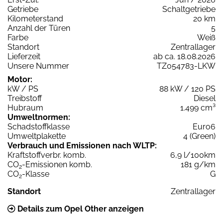
Getriebe
Schaltgetriebe
Kilometerstand
20 km
Anzahl der Türen
5
Farbe
Weiß
Standort
Zentrallager
Lieferzeit
ab ca. 18.08.2026
Unsere Nummer
TZ054783-LKW
Motor:
kW / PS
88 kW / 120 PS
Treibstoff
Diesel
Hubraum
1.499 cm³
Umweltnormen:
Schadstoffklasse
Euro6
Umweltplakette
4 (Green)
Verbrauch und Emissionen nach WLTP:
Kraftstoffverbr. komb.
6,9 l/100km
CO
-Emissionen komb.
181 g/km
2
CO
-Klasse
G
2
Standort
Zentrallager
Details zum Opel Other anzeigen