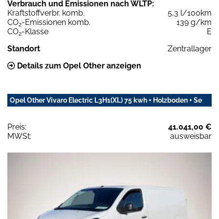
Verbrauch und Emissionen nach WLTP:
Kraftstoffverbr. komb.
5,3 l/100km
CO
-Emissionen komb.
139 g/km
2
CO
-Klasse
E
2
Standort
Zentrallager
Details zum Opel Other anzeigen
Opel Other Vivaro Electric L3H1(XL) 75 kwh + Holzboden + Se
Preis:
41.041,00 €
MWSt:
ausweisbar