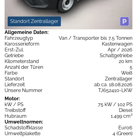
Standort Zentrallager
Allgemeine Daten:
Fahrzeugtyp
Van / Transporter bis 7,5 Tonnen
Karosserieform
Kastenwagen
Erst-Zul.
Apr / 2026
Getriebe
Schaltgetriebe
Kilometerstand
20 km
Anzahl der Türen
5
Farbe
Weiß
Standort
Zentrallager
Lieferzeit
ab ca. 18.08.2026
Unsere Nummer
TJ652410-LKW
Motor:
kW / PS
75 kW / 102 PS
Treibstoff
Diesel
Hubraum
1.499 cm³
Umweltnormen:
Schadstoffklasse
Euro6
Umweltplakette
4 (Green)