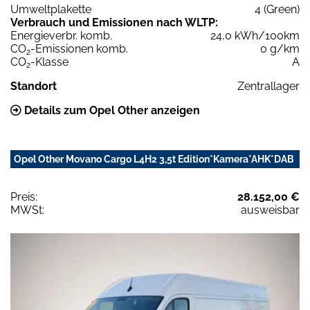
Umweltplakette
4 (Green)
Verbrauch und Emissionen nach WLTP:
Energieverbr. komb.
24,0 kWh/100km
CO
-Emissionen komb.
0 g/km
2
CO
-Klasse
A
2
Standort
Zentrallager
Details zum Opel Other anzeigen
Opel Other Movano Cargo L4H2 3,5t Edition*Kamera*AHK*DAB
Preis:
28.152,00 €
MWSt:
ausweisbar