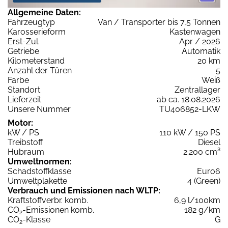
Allgemeine Daten:
Fahrzeugtyp
Van / Transporter bis 7,5 Tonnen
Karosserieform
Kastenwagen
Erst-Zul.
Apr / 2026
Getriebe
Automatik
Kilometerstand
20 km
Anzahl der Türen
5
Farbe
Weiß
Standort
Zentrallager
Lieferzeit
ab ca. 18.08.2026
Unsere Nummer
TU406852-LKW
Motor:
kW / PS
110 kW / 150 PS
Treibstoff
Diesel
Hubraum
2.200 cm³
Umweltnormen:
Schadstoffklasse
Euro6
Umweltplakette
4 (Green)
Verbrauch und Emissionen nach WLTP:
Kraftstoffverbr. komb.
6,9 l/100km
CO
-Emissionen komb.
182 g/km
2
CO
-Klasse
G
2