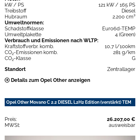
kW / PS
121 kW / 165 PS
Treibstoff
Diesel
Hubraum
2.200 cm³
Umweltnormen:
Schadstoffklasse
Euro6d-TEMP
Umweltplakette
4 (Green)
Verbrauch und Emissionen nach WLTP:
Kraftstoffverbr. komb.
10,7 l/100km
CO
-Emissionen komb.
281 g/km
2
CO
-Klasse
G
2
Standort
Zentrallager
Details zum Opel Other anzeigen
Opel Other Movano C 2.2 DIESEL L2H2 Edition (verstärkt) TEM
Preis:
26.207,00 €
MWSt:
ausweisbar