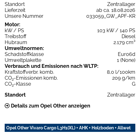
Standort
Zentrallager
Lieferzeit
ab ca. 18.08.2026
Unsere Nummer
033059_GW_APF-KR
Motor:
kW / PS
103 kW / 140 PS
Treibstoff
Diesel
Hubraum
2.179 cm³
Umweltnormen:
Schadstoffklasse
Euro6d
Umweltplakette
1 (None)
Verbrauch und Emissionen nach WLTP:
Kraftstoffverbr. komb.
8,0 l/100km
CO
-Emissionen komb.
209 g/km
2
CO
-Klasse
G
2
Standort
Zentrallager
Details zum Opel Other anzeigen
Opel Other Vivaro Cargo L3H1(XL) + AHK + Holzboden + Allwet