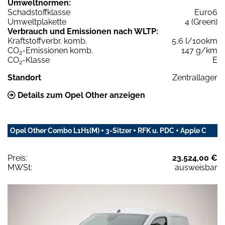
Umweltnormen:
Schadstoffklasse
Euro6
Umweltplakette
4 (Green)
Verbrauch und Emissionen nach WLTP:
Kraftstoffverbr. komb.
5,6 l/100km
CO
-Emissionen komb.
147 g/km
2
CO
-Klasse
E
2
Standort
Zentrallager
Details zum Opel Other anzeigen
Opel Other Combo L1H1(M) + 3-Sitzer + RFK u. PDC + Apple C
Preis:
23.524,00 €
MWSt:
ausweisbar