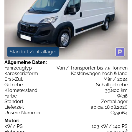
Standort Zentrallager
Allgemeine Daten:
Fahrzeugtyp
Van / Transporter bis 7,5 Tonnen
Karosserieform
Kastenwagen hoch & lang
Erst-Zul.
Mär / 2024
Getriebe
Schaltgetriebe
Kilometerstand
39.800 km
Farbe
Weiß
Standort
Zentrallager
Lieferzeit
ab ca. 18.08.2026
Unsere Nummer
C59064
Motor:
kW / PS
103 kW / 140 PS
Hubraum
2.179 cm³