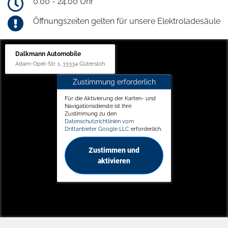
0.00 - 24.00 Uhr
Öffnungszeiten gelten für unsere Elektroladesäule
Dalkmann Automobile
Adam-Opel-Str. 1, 33334 Gütersloh
Zustimmung erforderlich
Für die Aktivierung der Karten- und
Navigationsdienste ist Ihre
Zustimmung zu den
Datenschutzrichtlinien vom
Drittanbieter Google LLC
erforderlich.
Zustimmen und
aktivieren