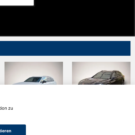
tion zu
Volkswagen
Cupra
Touareg
Formentor
tieren