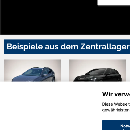
Beispiele aus dem Zentrallager
Wir verw
Diese Webseit
Volkswagen
Cupra Leon
gewährleisten
Taigo
Notw