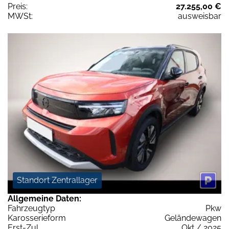
Preis:
27.255,00 €
MWSt:
ausweisbar
Standort Zentrallager
Allgemeine Daten:
Fahrzeugtyp
Pkw
Karosserieform
Geländewagen
Erst-Zul.
Okt / 2025