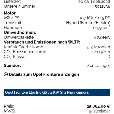
Lieferzeit
ab ca. 18.08.2026
Unsere Nummer
5012838
Motor:
kW / PS
107 kW / 145 PS
Treibstoff
Hybrid (Benzin/Elektro)
Hubraum
1.199 cm³
Umweltnormen:
Umweltplakette
4 (Green)
Verbrauch und Emissionen nach WLTP:
Kraftstoffverbr. komb.
5,3 l/100km
CO
-Emissionen komb.
120 g/km
2
CO
-Klasse
D
2
Standort
Zentrallager
Details zum Opel Frontera anzeigen
Opel Frontera Electric GS 7,4 KW Shz Navi Kamera
Preis:
25.864,00 €
MWSt:
ausweisbar