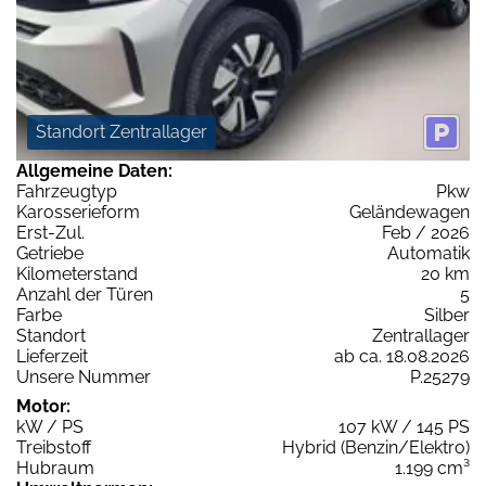
Standort Zentrallager
Allgemeine Daten:
Fahrzeugtyp
Pkw
Karosserieform
Geländewagen
Erst-Zul.
Feb / 2026
Getriebe
Automatik
Kilometerstand
20 km
Anzahl der Türen
5
Farbe
Silber
Standort
Zentrallager
Lieferzeit
ab ca. 18.08.2026
Unsere Nummer
P.25279
Motor:
kW / PS
107 kW / 145 PS
Treibstoff
Hybrid (Benzin/Elektro)
Hubraum
1.199 cm³