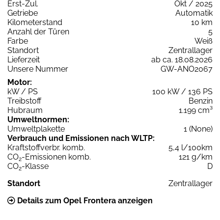
Erst-Zul.
Okt / 2025
Getriebe
Automatik
Kilometerstand
10 km
Anzahl der Türen
5
Farbe
Weiß
Standort
Zentrallager
Lieferzeit
ab ca. 18.08.2026
Unsere Nummer
GW-ANO2067
Motor:
kW / PS
100 kW / 136 PS
Treibstoff
Benzin
Hubraum
1.199 cm³
Umweltnormen:
Umweltplakette
1 (None)
Verbrauch und Emissionen nach WLTP:
Kraftstoffverbr. komb.
5,4 l/100km
CO
-Emissionen komb.
121 g/km
2
CO
-Klasse
D
2
Standort
Zentrallager
Details zum Opel Frontera anzeigen