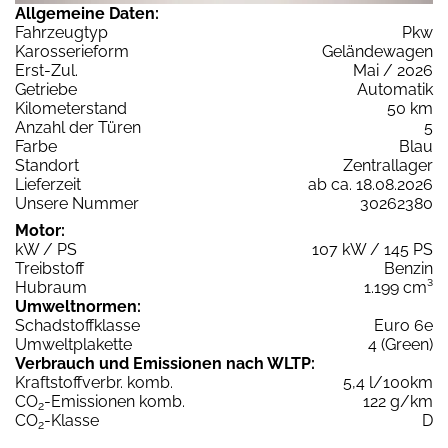
Allgemeine Daten:
Fahrzeugtyp
Pkw
Karosserieform
Geländewagen
Erst-Zul.
Mai / 2026
Getriebe
Automatik
Kilometerstand
50 km
Anzahl der Türen
5
Farbe
Blau
Standort
Zentrallager
Lieferzeit
ab ca. 18.08.2026
Unsere Nummer
30262380
Motor:
kW / PS
107 kW / 145 PS
Treibstoff
Benzin
Hubraum
1.199 cm³
Umweltnormen:
Schadstoffklasse
Euro 6e
Umweltplakette
4 (Green)
Verbrauch und Emissionen nach WLTP:
Kraftstoffverbr. komb.
5,4 l/100km
CO
-Emissionen komb.
122 g/km
2
CO
-Klasse
D
2