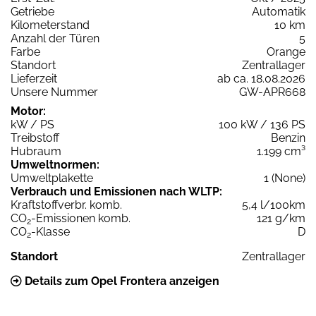
Getriebe
Automatik
Kilometerstand
10 km
Anzahl der Türen
5
Farbe
Orange
Standort
Zentrallager
Lieferzeit
ab ca. 18.08.2026
Unsere Nummer
GW-APR668
Motor:
kW / PS
100 kW / 136 PS
Treibstoff
Benzin
Hubraum
1.199 cm³
Umweltnormen:
Umweltplakette
1 (None)
Verbrauch und Emissionen nach WLTP:
Kraftstoffverbr. komb.
5,4 l/100km
CO
-Emissionen komb.
121 g/km
2
CO
-Klasse
D
2
Standort
Zentrallager
Details zum Opel Frontera anzeigen