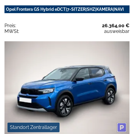
Opel Frontera GS Hybrid eDCT|7-SITZER|SHZ|KAMERA|NAVI
Preis:
26.364,00 €
MWSt:
ausweisbar
Standort Zentrallager