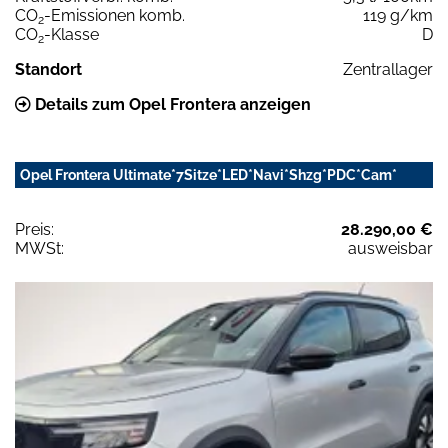
CO
-Emissionen komb.
119 g/km
2
CO
-Klasse
D
2
Standort
Zentrallager
Details zum Opel Frontera anzeigen
Opel Frontera Ultimate*7Sitze*LED*Navi*Shzg*PDC*Cam*
Preis:
28.290,00 €
MWSt:
ausweisbar