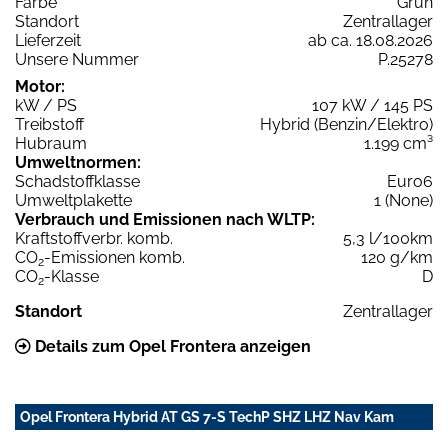
Farbe
Grün
Standort
Zentrallager
Lieferzeit
ab ca. 18.08.2026
Unsere Nummer
P.25278
Motor:
kW / PS
107 kW / 145 PS
Treibstoff
Hybrid (Benzin/Elektro)
Hubraum
1.199 cm³
Umweltnormen:
Schadstoffklasse
Euro6
Umweltplakette
1 (None)
Verbrauch und Emissionen nach WLTP:
Kraftstoffverbr. komb.
5,3 l/100km
CO
-Emissionen komb.
120 g/km
2
CO
-Klasse
D
2
Standort
Zentrallager
Details zum Opel Frontera anzeigen
Opel Frontera Hybrid AT GS 7-S TechP SHZ LHZ Nav Kam