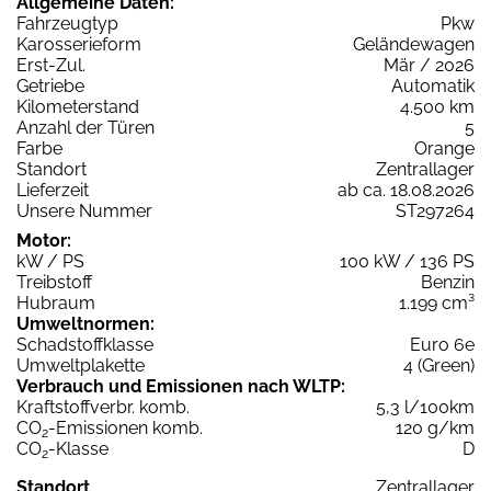
Allgemeine Daten:
Fahrzeugtyp
Pkw
Karosserieform
Geländewagen
Erst-Zul.
Mär / 2026
Getriebe
Automatik
Kilometerstand
4.500 km
Anzahl der Türen
5
Farbe
Orange
Standort
Zentrallager
Lieferzeit
ab ca. 18.08.2026
Unsere Nummer
ST297264
Motor:
kW / PS
100 kW / 136 PS
Treibstoff
Benzin
Hubraum
1.199 cm³
Umweltnormen:
Schadstoffklasse
Euro 6e
Umweltplakette
4 (Green)
Verbrauch und Emissionen nach WLTP:
Kraftstoffverbr. komb.
5,3 l/100km
CO
-Emissionen komb.
120 g/km
2
CO
-Klasse
D
2
Standort
Zentrallager