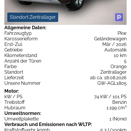
Standort Zentrallager
Allgemeine Daten:
Fahrzeugtyp
Pkw
Karosserieform
Geländewagen
Erst-Zul.
Mär / 2026
Getriebe
Automatik
Kilometerstand
10 km
Anzahl der Türen
5
Farbe
Orange
Standort
Zentrallager
Lieferzeit
ab ca. 18.08.2026
Unsere Nummer
GW-AGL1805
Motor:
kW / PS
74 kW / 101 PS
Treibstoff
Benzin
Hubraum
1.199 cm³
Umweltnormen:
Umweltplakette
1 (None)
Verbrauch und Emissionen nach WLTP:
Kraftstoffverbr. komb.
5,3 l/100km