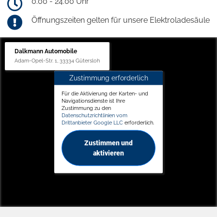
0.00 - 24.00 Uhr
Öffnungszeiten gelten für unsere Elektroladesäule
Dalkmann Automobile
Adam-Opel-Str. 1, 33334 Gütersloh
Zustimmung erforderlich
Für die Aktivierung der Karten- und
Navigationsdienste ist Ihre
Zustimmung zu den
Datenschutzrichtlinien vom
Drittanbieter Google LLC
erforderlich.
Zustimmen und
aktivieren