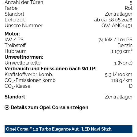
Anzahl der Türen
5
Farbe
Rot
Standort
Zentrallager
Lieferzeit
ab ca. 18.08.2026
Unsere Nummer
GW-ANO1451
Motor:
kW / PS
74 kW / 101 PS
Treibstoff
Benzin
Hubraum
1.199 cm³
Umweltnormen:
Umweltplakette
1 (None)
Verbrauch und Emissionen nach WLTP:
Kraftstoffverbr. komb.
5,3 l/100km
CO
-Emissionen komb.
118 g/km
2
CO
-Klasse
D
2
Standort
Zentrallager
Details zum Opel Corsa anzeigen
Opel Corsa F 1.2 Turbo Elegance Aut. *LED Navi Sitzh.