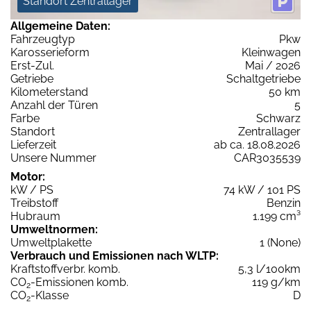
Standort Zentrallager
Allgemeine Daten:
Fahrzeugtyp
Pkw
Karosserieform
Kleinwagen
Erst-Zul.
Mai / 2026
Getriebe
Schaltgetriebe
Kilometerstand
50 km
Anzahl der Türen
5
Farbe
Schwarz
Standort
Zentrallager
Lieferzeit
ab ca. 18.08.2026
Unsere Nummer
CAR3035539
Motor:
kW / PS
74 kW / 101 PS
Treibstoff
Benzin
Hubraum
1.199 cm³
Umweltnormen:
Umweltplakette
1 (None)
Verbrauch und Emissionen nach WLTP:
Kraftstoffverbr. komb.
5,3 l/100km
CO
-Emissionen komb.
119 g/km
2
CO
-Klasse
D
2