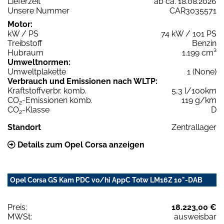
Lieferzeit
ab ca. 18.08.2026
Unsere Nummer
CAR3035571
Motor:
kW / PS
74 kW / 101 PS
Treibstoff
Benzin
Hubraum
1.199 cm³
Umweltnormen:
Umweltplakette
1 (None)
Verbrauch und Emissionen nach WLTP:
Kraftstoffverbr. komb.
5,3 l/100km
CO
-Emissionen komb.
119 g/km
2
CO
-Klasse
D
2
Standort
Zentrallager
Details zum Opel Corsa anzeigen
Opel Corsa GS Kam PDC vo/hi AppC Totw LM16Z 10"-DAB
Preis:
18.223,00 €
MWSt:
ausweisbar