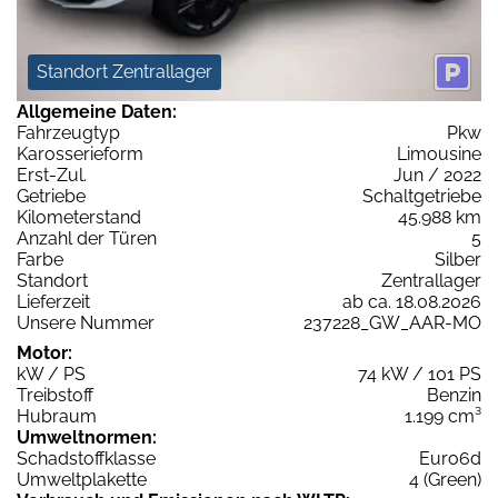
Standort Zentrallager
Allgemeine Daten:
Fahrzeugtyp
Pkw
Karosserieform
Limousine
Erst-Zul.
Jun / 2022
Getriebe
Schaltgetriebe
Kilometerstand
45.988 km
Anzahl der Türen
5
Farbe
Silber
Standort
Zentrallager
Lieferzeit
ab ca. 18.08.2026
Unsere Nummer
237228_GW_AAR-MO
Motor:
kW / PS
74 kW / 101 PS
Treibstoff
Benzin
Hubraum
1.199 cm³
Umweltnormen:
Schadstoffklasse
Euro6d
Umweltplakette
4 (Green)