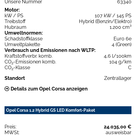
Unsere Nummer
63340
Motor:
kW / PS
107 kW / 145 PS
Treibstoff
Hybrid (Benzin/Elektro)
Hubraum
1.200 cm³
Umweltnormen:
Schadstoffklasse
Euro 6e
Umweltplakette
4 (Green)
Verbrauch und Emissionen nach WLTP:
Kraftstoffverbr. komb.
4,6 l/100km
CO
-Emissionen komb.
104 g/km
2
CO
-Klasse
C
2
Standort
Zentrallager
Details zum Opel Corsa anzeigen
Opel Corsa 1.2 Hybrid GS LED Komfort-Paket
Preis:
24.035,00 €
MWSt:
ausweisbar