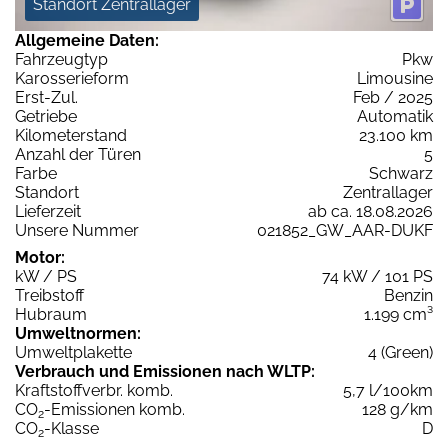
Standort Zentrallager
Allgemeine Daten:
Fahrzeugtyp
Pkw
Karosserieform
Limousine
Erst-Zul.
Feb / 2025
Getriebe
Automatik
Kilometerstand
23.100 km
Anzahl der Türen
5
Farbe
Schwarz
Standort
Zentrallager
Lieferzeit
ab ca. 18.08.2026
Unsere Nummer
021852_GW_AAR-DUKF
Motor:
kW / PS
74 kW / 101 PS
Treibstoff
Benzin
Hubraum
1.199 cm³
Umweltnormen:
Umweltplakette
4 (Green)
Verbrauch und Emissionen nach WLTP:
Kraftstoffverbr. komb.
5,7 l/100km
CO
-Emissionen komb.
128 g/km
2
CO
-Klasse
D
2