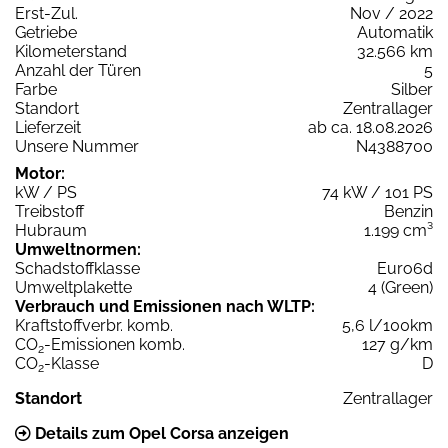
Erst-Zul.
Nov / 2022
Getriebe
Automatik
Kilometerstand
32.566 km
Anzahl der Türen
5
Farbe
Silber
Standort
Zentrallager
Lieferzeit
ab ca. 18.08.2026
Unsere Nummer
N4388700
Motor:
kW / PS
74 kW / 101 PS
Treibstoff
Benzin
Hubraum
1.199 cm³
Umweltnormen:
Schadstoffklasse
Euro6d
Umweltplakette
4 (Green)
Verbrauch und Emissionen nach WLTP:
Kraftstoffverbr. komb.
5,6 l/100km
CO
-Emissionen komb.
127 g/km
2
CO
-Klasse
D
2
Standort
Zentrallager
Details zum Opel Corsa anzeigen