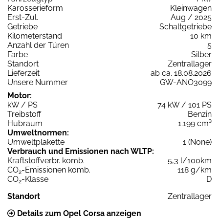
Karosserieform
Kleinwagen
Erst-Zul.
Aug / 2025
Getriebe
Schaltgetriebe
Kilometerstand
10 km
Anzahl der Türen
5
Farbe
Silber
Standort
Zentrallager
Lieferzeit
ab ca. 18.08.2026
Unsere Nummer
GW-ANO3099
Motor:
kW / PS
74 kW / 101 PS
Treibstoff
Benzin
Hubraum
1.199 cm³
Umweltnormen:
Umweltplakette
1 (None)
Verbrauch und Emissionen nach WLTP:
Kraftstoffverbr. komb.
5,3 l/100km
CO
-Emissionen komb.
118 g/km
2
CO
-Klasse
D
2
Standort
Zentrallager
Details zum Opel Corsa anzeigen