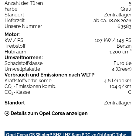
Anzahl der Türen
5
Farbe
Grau
Standort
Zentrallager
Lieferzeit
ab ca. 18.08.2026
Unsere Nummer
63583
Motor:
kW / PS
107 kW / 145 PS
Treibstoff
Benzin
Hubraum
1.200 cm³
Umweltnormen:
Schadstoffklasse
Euro 6e
Umweltplakette
4 (Green)
Verbrauch und Emissionen nach WLTP:
Kraftstoffverbr. komb.
4,6 l/100km
CO
-Emissionen komb.
104 g/km
2
CO
-Klasse
C
2
Standort
Zentrallager
Details zum Opel Corsa anzeigen
Opel Corsa GS WinterP SHZ LHZ Kam PDC vo/hi AppC Totw