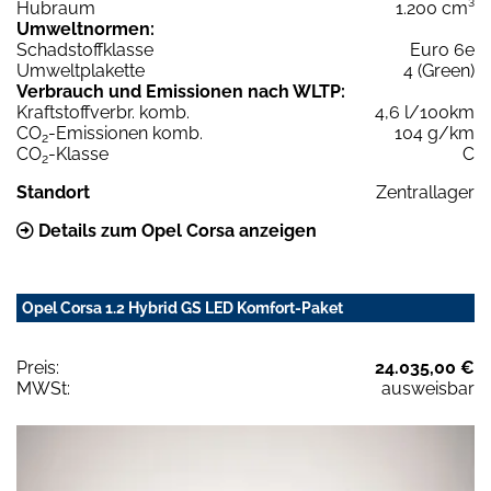
Hubraum
1.200 cm³
Umweltnormen:
Schadstoffklasse
Euro 6e
Umweltplakette
4 (Green)
Verbrauch und Emissionen nach WLTP:
Kraftstoffverbr. komb.
4,6 l/100km
CO
-Emissionen komb.
104 g/km
2
CO
-Klasse
C
2
Standort
Zentrallager
Details zum Opel Corsa anzeigen
Opel Corsa 1.2 Hybrid GS LED Komfort-Paket
Preis:
24.035,00 €
MWSt:
ausweisbar