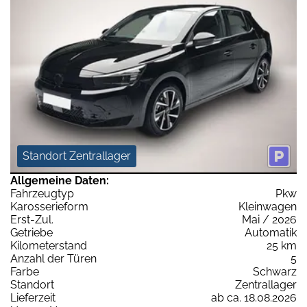
Standort Zentrallager
Allgemeine Daten:
Fahrzeugtyp
Pkw
Karosserieform
Kleinwagen
Erst-Zul.
Mai / 2026
Getriebe
Automatik
Kilometerstand
25 km
Anzahl der Türen
5
Farbe
Schwarz
Standort
Zentrallager
Lieferzeit
ab ca. 18.08.2026