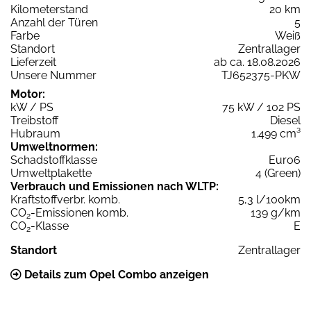
Kilometerstand
20 km
Anzahl der Türen
5
Farbe
Weiß
Standort
Zentrallager
Lieferzeit
ab ca. 18.08.2026
Unsere Nummer
TJ652375-PKW
Motor:
kW / PS
75 kW / 102 PS
Treibstoff
Diesel
Hubraum
1.499 cm³
Umweltnormen:
Schadstoffklasse
Euro6
Umweltplakette
4 (Green)
Verbrauch und Emissionen nach WLTP:
Kraftstoffverbr. komb.
5,3 l/100km
CO
-Emissionen komb.
139 g/km
2
CO
-Klasse
E
2
Standort
Zentrallager
Details zum Opel Combo anzeigen