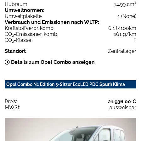
Hubraum
1.499 cm³
Umweltnormen:
Umweltplakette
1 (None)
Verbrauch und Emissionen nach WLTP:
Kraftstoffverbr. komb.
6,1 l/100km
CO
-Emissionen komb.
161 g/km
2
CO
-Klasse
F
2
Standort
Zentrallager
Details zum Opel Combo anzeigen
Opel Combo N1 Edition 5-Sitzer EcoLED PDC Spurh Klima
Preis:
21.936,00 €
MWSt:
ausweisbar