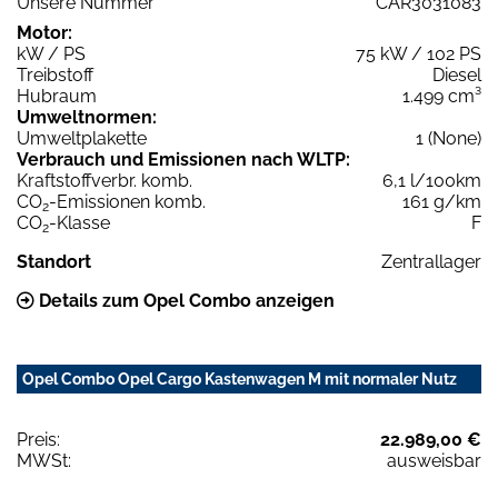
Unsere Nummer
CAR3031083
Motor:
kW / PS
75 kW / 102 PS
Treibstoff
Diesel
Hubraum
1.499 cm³
Umweltnormen:
Umweltplakette
1 (None)
Verbrauch und Emissionen nach WLTP:
Kraftstoffverbr. komb.
6,1 l/100km
CO
-Emissionen komb.
161 g/km
2
CO
-Klasse
F
2
Standort
Zentrallager
Details zum Opel Combo anzeigen
Opel Combo Opel Cargo Kastenwagen M mit normaler Nutz
Preis:
22.989,00 €
MWSt:
ausweisbar