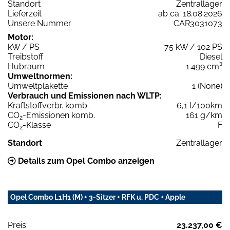
Standort
Zentrallager
Lieferzeit
ab ca. 18.08.2026
Unsere Nummer
CAR3031073
Motor:
kW / PS
75 kW / 102 PS
Treibstoff
Diesel
Hubraum
1.499 cm³
Umweltnormen:
Umweltplakette
1 (None)
Verbrauch und Emissionen nach WLTP:
Kraftstoffverbr. komb.
6,1 l/100km
CO
-Emissionen komb.
161 g/km
2
CO
-Klasse
F
2
Standort
Zentrallager
Details zum Opel Combo anzeigen
Opel Combo L1H1 (M) + 3-Sitzer + RFK u. PDC + Apple
Preis:
23.237,00 €