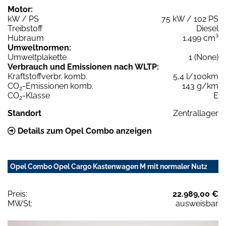
Motor:
kW / PS
75 kW / 102 PS
Treibstoff
Diesel
Hubraum
1.499 cm³
Umweltnormen:
Umweltplakette
1 (None)
Verbrauch und Emissionen nach WLTP:
Kraftstoffverbr. komb.
5,4 l/100km
CO
-Emissionen komb.
143 g/km
2
CO
-Klasse
E
2
Standort
Zentrallager
Details zum Opel Combo anzeigen
Opel Combo Opel Cargo Kastenwagen M mit normaler Nutz
Preis:
22.989,00 €
MWSt:
ausweisbar