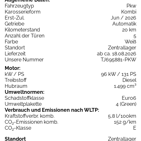
Fahrzeugtyp
Pkw
Karosserieform
Kombi
Erst-Zul.
Jun / 2026
Getriebe
Automatik
Kilometerstand
20 km
Anzahl der Türen
5
Farbe
Weiß
Standort
Zentrallager
Lieferzeit
ab ca. 18.08.2026
Unsere Nummer
TJ695881-PKW
Motor:
kW / PS
96 kW / 131 PS
Treibstoff
Diesel
Hubraum
1.499 cm³
Umweltnormen:
Schadstoffklasse
Euro6
Umweltplakette
4 (Green)
Verbrauch und Emissionen nach WLTP:
Kraftstoffverbr. komb.
5,8 l/100km
CO
-Emissionen komb.
152 g/km
2
CO
-Klasse
E
2
Standort
Zentrallager