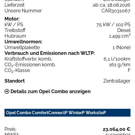
Lieferzeit
ab ca. 18.08.2026
Unsere Nummer
CAR3031067
Motor:
kW / PS
75 kW / 102 PS
Treibstoff
Diesel
Hubraum
1.499 cm³
Umweltnormen:
Umweltplakette
1 (None)
Verbrauch und Emissionen nach WLTP:
Kraftstoffverbr. komb.
6,1 l/100km
CO
-Emissionen komb.
161 g/km
2
CO
-Klasse
F
2
Standort
Zentrallager
Details zum Opel Combo anzeigen
Opel Combo ComfortConnectP WinterP WorksiteP
Preis:
23.064,00 €
MWSt:
ausweisbar