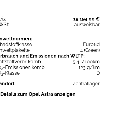
eis:
19.194,00 €
WSt:
ausweisbar
mweltnormen:
hadstoffklasse
Euro6d
weltplakette
4 (Green)
rbrauch und Emissionen nach WLTP:
aftstoffverbr. komb.
5,4 l/100km
O
-Emissionen komb.
123 g/km
2
O
-Klasse
D
2
andort
Zentrallager
Details zum Opel Astra anzeigen