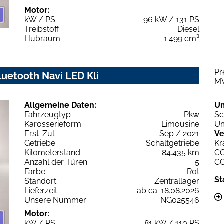
Motor:
kW / PS
96 kW / 131 PS
Treibstoff
Diesel
Hubraum
1.499 cm³
Pr
luetooth Navi LED Kli
M
Allgemeine Daten:
U
Fahrzeugtyp
Pkw
Sc
Karosserieform
Limousine
Um
Erst-Zul.
Sep / 2021
Ve
Getriebe
Schaltgetriebe
Kr
Kilometerstand
84.435 km
C
Anzahl der Türen
5
C
Farbe
Rot
St
Standort
Zentrallager
Lieferzeit
ab ca. 18.08.2026
Unsere Nummer
NG025546
Motor:
kW / PS
81 kW / 110 PS