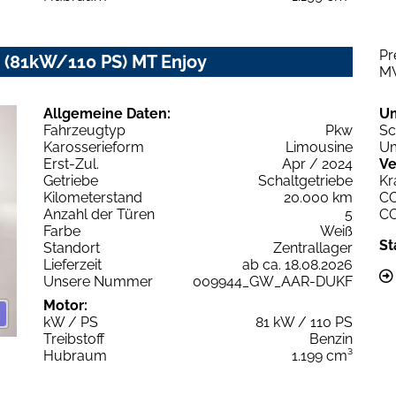
Pr
bo (81kW/110 PS) MT Enjoy
M
Allgemeine Daten:
U
Fahrzeugtyp
Pkw
Sc
Karosserieform
Limousine
Um
Erst-Zul.
Apr / 2024
Ve
Getriebe
Schaltgetriebe
Kr
Kilometerstand
20.000 km
C
Anzahl der Türen
5
C
Farbe
Weiß
St
Standort
Zentrallager
Lieferzeit
ab ca. 18.08.2026
Unsere Nummer
009944_GW_AAR-DUKF
Motor:
kW / PS
81 kW / 110 PS
Treibstoff
Benzin
Hubraum
1.199 cm³