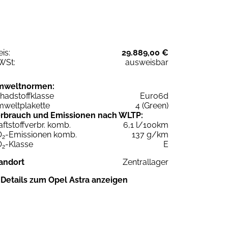
eis:
29.889,00 €
WSt:
ausweisbar
mweltnormen:
hadstoffklasse
Euro6d
weltplakette
4 (Green)
rbrauch und Emissionen nach WLTP:
aftstoffverbr. komb.
6,1 l/100km
O
-Emissionen komb.
137 g/km
2
O
-Klasse
E
2
andort
Zentrallager
Details zum Opel Astra anzeigen