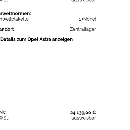
mweltnormen:
weltplakette
1 (None)
andort
Zentrallager
Details zum Opel Astra anzeigen
eis:
24.139,00 €
WSt:
ausweisbar