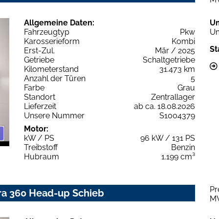
Allgemeine Daten:
U
Fahrzeugtyp
Pkw
Um
Karosserieform
Kombi
St
Erst-Zul.
Mär / 2025
Getriebe
Schaltgetriebe
Kilometerstand
31.473 km
Anzahl der Türen
5
Farbe
Grau
Standort
Zentrallager
Lieferzeit
ab ca. 18.08.2026
Unsere Nummer
S1004379
Motor:
kW / PS
96 kW / 131 PS
Treibstoff
Benzin
Hubraum
1.199 cm³
Pr
ra 360 Head-up Schieb
M