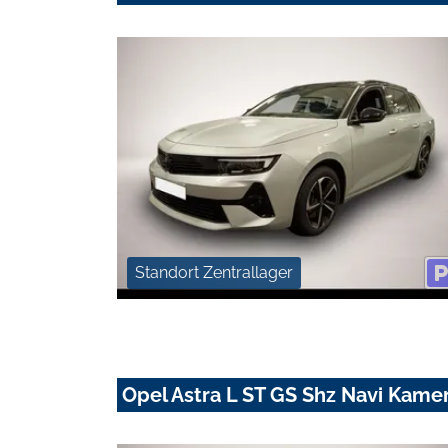
Standort Zentrallager
Opel Astra L ST GS Shz Navi Kame