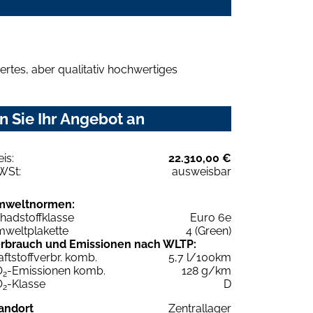
rtes, aber qualitativ hochwertiges
 Sie Ihr Angebot an
eis:
22.310,00 €
WSt:
ausweisbar
mweltnormen:
hadstoffklasse
Euro 6e
weltplakette
4 (Green)
rbrauch und Emissionen nach WLTP:
aftstoffverbr. komb.
5,7 l/100km
O
-Emissionen komb.
128 g/km
2
O
-Klasse
D
2
andort
Zentrallager