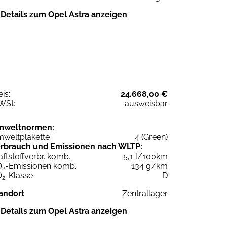
Details zum Opel Astra anzeigen
eis:
24.668,00 €
WSt:
ausweisbar
mweltnormen:
weltplakette
4 (Green)
rbrauch und Emissionen nach WLTP:
aftstoffverbr. komb.
5,1 l/100km
O
-Emissionen komb.
134 g/km
2
O
-Klasse
D
2
andort
Zentrallager
Details zum Opel Astra anzeigen