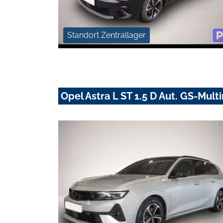
Standort Zentrallager
Opel Astra L ST 1.5 D Aut. GS-Mul