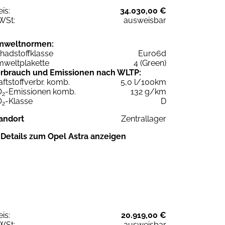
eis:
34.030,00 €
WSt:
ausweisbar
mweltnormen:
hadstoffklasse
Euro6d
weltplakette
4 (Green)
rbrauch und Emissionen nach WLTP:
aftstoffverbr. komb.
5,0 l/100km
O
-Emissionen komb.
132 g/km
2
O
-Klasse
D
2
andort
Zentrallager
Details zum Opel Astra anzeigen
eis:
20.919,00 €
WSt:
ausweisbar