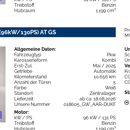
Treibstoff
Benzin
Hubraum
1.199 cm³
Pr
o (96kW/130PS) AT GS
M
Allgemeine Daten:
U
Fahrzeugtyp
Pkw
Sc
Karosserieform
Kombi
Um
Erst-Zul.
Mai / 2025
Ve
Getriebe
Automatik
Kr
Kilometerstand
10.656 km
C
Anzahl der Türen
5
C
Farbe
Weiß
St
Standort
Zentrallager
Lieferzeit
ab ca. 18.08.2026
Unsere Nummer
018605_GW_AAR-DUKF
Motor:
kW / PS
96 kW / 131 PS
Treibstoff
Benzin
Hubraum
1.199 cm³