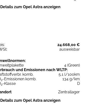
Details zum Opel Astra anzeigen
eis:
24.668,00 €
WSt:
ausweisbar
mweltnormen:
weltplakette
4 (Green)
rbrauch und Emissionen nach WLTP:
aftstoffverbr. komb.
5,1 l/100km
O
-Emissionen komb.
134 g/km
2
O
-Klasse
D
2
andort
Zentrallager
Details zum Opel Astra anzeigen