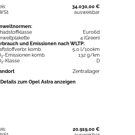
eis:
34.030,00 €
WSt:
ausweisbar
mweltnormen:
hadstoffklasse
Euro6d
weltplakette
4 (Green)
rbrauch und Emissionen nach WLTP:
aftstoffverbr. komb.
5,0 l/100km
O
-Emissionen komb.
132 g/km
2
O
-Klasse
D
2
andort
Zentrallager
Details zum Opel Astra anzeigen
eis:
20.919,00 €
WSt:
ausweisbar