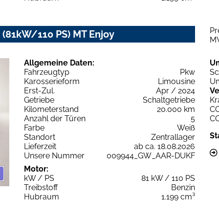
Pr
bo (81kW/110 PS) MT Enjoy
M
Allgemeine Daten:
U
Fahrzeugtyp
Pkw
Sc
Karosserieform
Limousine
Um
Erst-Zul.
Apr / 2024
Ve
Getriebe
Schaltgetriebe
Kr
Kilometerstand
20.000 km
C
Anzahl der Türen
5
C
Farbe
Weiß
St
Standort
Zentrallager
Lieferzeit
ab ca. 18.08.2026
Unsere Nummer
009944_GW_AAR-DUKF
Motor:
kW / PS
81 kW / 110 PS
Treibstoff
Benzin
Hubraum
1.199 cm³