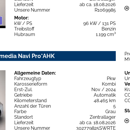
Lieferzeit
ab ca. 18.08.2026
Unsere Nummer
R1069985
Motor:
kW / PS
96 kW / 131 PS
Treibstoff
Benzin
Hubraum
1.199 cm³
Pr
timedia Navi Pro*AHK
M
Allgemeine Daten:
U
Fahrzeugtyp
Pkw
Um
Karosserieform
Kombi
Ve
Erst-Zul.
Nov / 2024
Kr
Getriebe
Automatik
C
Kilometerstand
48.465 km
C
Anzahl der Türen
5
St
Farbe
Grau
Standort
Zentrallager
Lieferzeit
ab ca. 18.08.2026
Unsere Nummer
302779825SWRTE