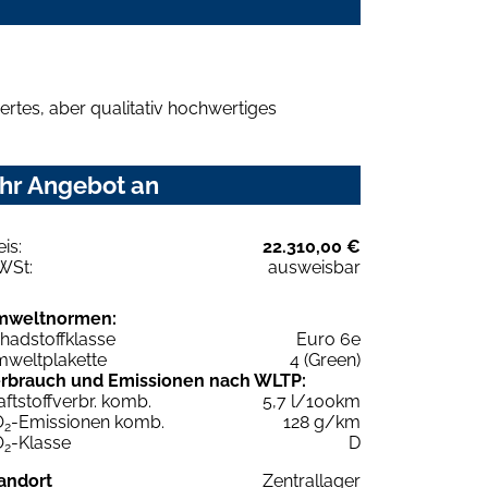
rtes, aber qualitativ hochwertiges
Ihr Angebot an
eis:
22.310,00 €
WSt:
ausweisbar
mweltnormen:
hadstoffklasse
Euro 6e
weltplakette
4 (Green)
rbrauch und Emissionen nach WLTP:
aftstoffverbr. komb.
5,7 l/100km
O
-Emissionen komb.
128 g/km
2
O
-Klasse
D
2
andort
Zentrallager