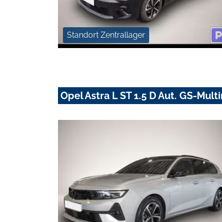
Standort Zentrallager
Opel Astra L ST 1.5 D Aut. GS-Mul