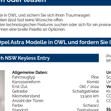
te in OWL und sichern Sie sich Ihren Traumwagen.
len lässt fast keine Wünsche offen.
en technologischen Features suchen oder sich für ein preiswe
hnen eine breite Palette an Optionen.
pel Astra Modelle in OWL und fordern Sie 
Pr
+h NSW Keyless Entry
M
Allgemeine Daten:
U
Fahrzeugtyp
Pkw
Sc
Karosserieform
Kombi
Um
Erst-Zul.
Okt / 2024
Ve
Getriebe
Schaltgetriebe
Kr
Kilometerstand
13.900 km
C
Anzahl der Türen
5
C
Farbe
Schwarz
St
Standort
Zentrallager