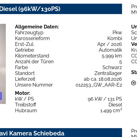
Pr
 Diesel (96kW/130PS)
M
Allgemeine Daten:
U
Fahrzeugtyp
Pkw
Sc
Karosserieform
Kombi
Um
Erst-Zul.
Apr / 2026
Ve
Getriebe
Automatik
Kr
Kilometerstand
5.999 km
C
Anzahl der Türen
5
C
Farbe
Schwarz
St
Standort
Zentrallager
Lieferzeit
ab ca. 18.08.2026
Unsere Nummer
012253_GW_AAR-E2
Motor:
kW / PS
96 kW / 131 PS
Treibstoff
Diesel
Hubraum
1.499 cm³
Pr
Navi Kamera Schiebeda
M