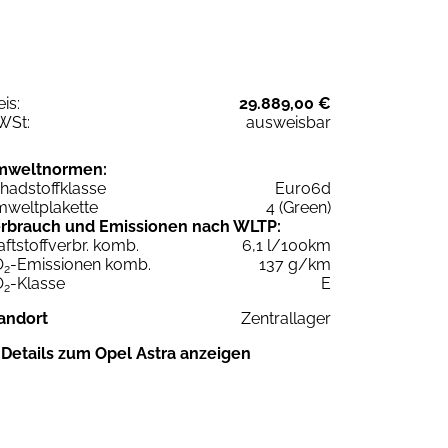
eis:
29.889,00 €
WSt:
ausweisbar
mweltnormen:
hadstoffklasse
Euro6d
weltplakette
4 (Green)
rbrauch und Emissionen nach WLTP:
aftstoffverbr. komb.
6,1 l/100km
O
-Emissionen komb.
137 g/km
2
O
-Klasse
E
2
andort
Zentrallager
Details zum Opel Astra anzeigen