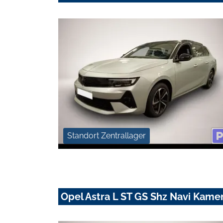
Standort Zentrallager
Opel Astra L ST GS Shz Navi Kame