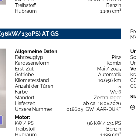
Treibstoff
Benzin
Hubraum
1.199 cm³
Pr
o (96kW/130PS) AT GS
M
Allgemeine Daten:
U
Fahrzeugtyp
Pkw
Sc
Karosserieform
Kombi
Um
Erst-Zul.
Mai / 2025
Ve
Getriebe
Automatik
Kr
Kilometerstand
10.656 km
C
Anzahl der Türen
5
C
Farbe
Weiß
St
Standort
Zentrallager
Lieferzeit
ab ca. 18.08.2026
Unsere Nummer
018605_GW_AAR-DUKF
Motor:
kW / PS
96 kW / 131 PS
Treibstoff
Benzin
Hubraum
1.199 cm³