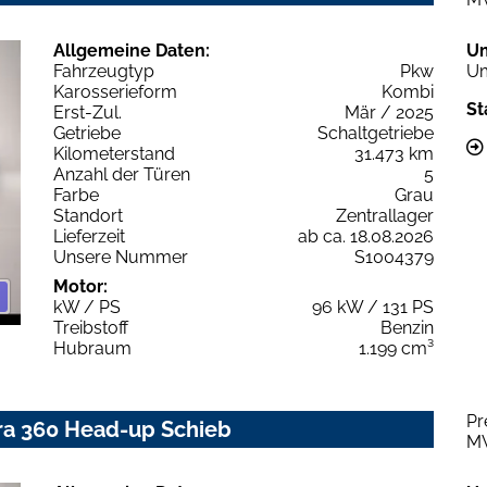
Allgemeine Daten:
U
Fahrzeugtyp
Pkw
Um
Karosserieform
Kombi
St
Erst-Zul.
Mär / 2025
Getriebe
Schaltgetriebe
Kilometerstand
31.473 km
Anzahl der Türen
5
Farbe
Grau
Standort
Zentrallager
Lieferzeit
ab ca. 18.08.2026
Unsere Nummer
S1004379
Motor:
kW / PS
96 kW / 131 PS
Treibstoff
Benzin
Hubraum
1.199 cm³
Pr
ra 360 Head-up Schieb
M