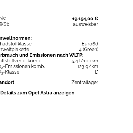
eis:
19.194,00 €
WSt:
ausweisbar
mweltnormen:
hadstoffklasse
Euro6d
weltplakette
4 (Green)
rbrauch und Emissionen nach WLTP:
aftstoffverbr. komb.
5,4 l/100km
O
-Emissionen komb.
123 g/km
2
O
-Klasse
D
2
andort
Zentrallager
Details zum Opel Astra anzeigen