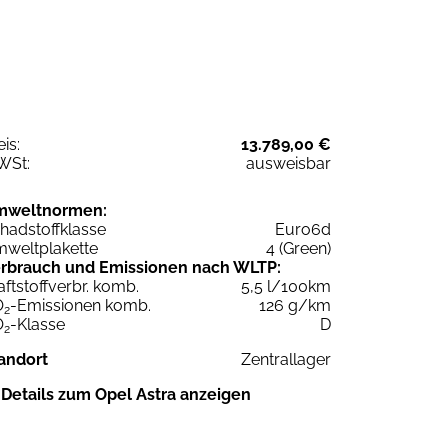
eis:
13.789,00 €
WSt:
ausweisbar
mweltnormen:
hadstoffklasse
Euro6d
weltplakette
4 (Green)
rbrauch und Emissionen nach WLTP:
aftstoffverbr. komb.
5,5 l/100km
O
-Emissionen komb.
126 g/km
2
O
-Klasse
D
2
andort
Zentrallager
Details zum Opel Astra anzeigen