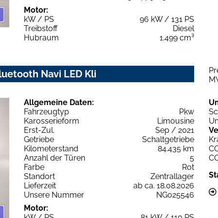
Motor:
kW / PS
96 kW / 131 PS
Treibstoff
Diesel
Hubraum
1.499 cm³
Pr
luetooth Navi LED Kli
M
Allgemeine Daten:
U
Fahrzeugtyp
Pkw
Sc
Karosserieform
Limousine
Um
Erst-Zul.
Sep / 2021
Ve
Getriebe
Schaltgetriebe
Kr
Kilometerstand
84.435 km
C
Anzahl der Türen
5
C
Farbe
Rot
St
Standort
Zentrallager
Lieferzeit
ab ca. 18.08.2026
Unsere Nummer
NG025546
Motor:
kW / PS
81 kW / 110 PS