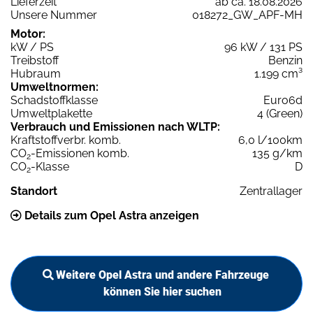
Lieferzeit
ab ca. 18.08.2026
Unsere Nummer
018272_GW_APF-MH
Motor:
kW / PS
96 kW / 131 PS
Treibstoff
Benzin
Hubraum
1.199 cm³
Umweltnormen:
Schadstoffklasse
Euro6d
Umweltplakette
4 (Green)
Verbrauch und Emissionen nach WLTP:
Kraftstoffverbr. komb.
6,0 l/100km
CO
-Emissionen komb.
135 g/km
2
CO
-Klasse
D
2
Standort
Zentrallager
Details zum Opel Astra anzeigen
Weitere Opel Astra und andere Fahrzeuge
können Sie hier suchen