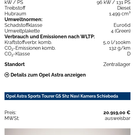
kW / PS
96 kW / 131 PS
Treibstoff
Diesel
Hubraum
1.499 cm³
Umweltnormen:
Schadstoffklasse
Euro6d
Umweltplakette
4 (Green)
Verbrauch und Emissionen nach WLTP:
Kraftstoffverbr. komb.
5,0 l/100km
CO
-Emissionen komb.
132 g/km
2
CO
-Klasse
D
2
Standort
Zentrallager
Details zum Opel Astra anzeigen
Opel Astra Sports Tourer GS Shz Navi Kamera Schiebeda
Preis:
20.919,00 €
MWSt:
ausweisbar