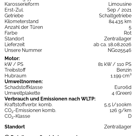
Karosserieform
Limousine
Erst-Zul.
Sep / 2021
Getriebe
Schaltgetriebe
Kilometerstand
84.435 km
Anzahl der Türen
5
Farbe
Rot
Standort
Zentrallager
Lieferzeit
ab ca. 18.08.2026
Unsere Nummer
NG025546
Motor:
kW / PS
81 kW / 110 PS
Treibstoff
Benzin
Hubraum
1.199 cm³
Umweltnormen:
Schadstoffklasse
Euro6d
Umweltplakette
4 (Green)
Verbrauch und Emissionen nach WLTP:
Kraftstoffverbr. komb.
5,5 l/100km
CO
-Emissionen komb.
126 g/km
2
CO
-Klasse
D
2
Standort
Zentrallager