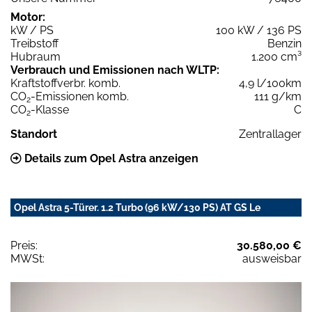
Motor:
kW / PS
100 kW / 136 PS
Treibstoff
Benzin
Hubraum
1.200 cm³
Verbrauch und Emissionen nach WLTP:
Kraftstoffverbr. komb.
4,9 l/100km
CO
-Emissionen komb.
111 g/km
2
CO
-Klasse
C
2
Standort
Zentrallager
Details zum Opel Astra anzeigen
Opel Astra 5-Türer. 1.2 Turbo (96 kW/130 PS) AT GS Le
Preis:
30.580,00 €
MWSt:
ausweisbar