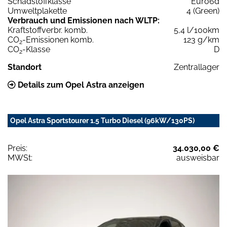
Schadstoffklasse
Euro6d
Umweltplakette
4 (Green)
Verbrauch und Emissionen nach WLTP:
Kraftstoffverbr. komb.
5,4 l/100km
CO
-Emissionen komb.
123 g/km
2
CO
-Klasse
D
2
Standort
Zentrallager
Details zum Opel Astra anzeigen
Opel Astra Sportstourer 1.5 Turbo Diesel (96kW/130PS)
Preis:
34.030,00 €
MWSt:
ausweisbar