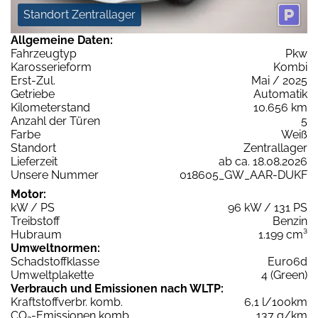
Standort Zentrallager
Allgemeine Daten:
Fahrzeugtyp
Pkw
Karosserieform
Kombi
Erst-Zul.
Mai / 2025
Getriebe
Automatik
Kilometerstand
10.656 km
Anzahl der Türen
5
Farbe
Weiß
Standort
Zentrallager
Lieferzeit
ab ca. 18.08.2026
Unsere Nummer
018605_GW_AAR-DUKF
Motor:
kW / PS
96 kW / 131 PS
Treibstoff
Benzin
Hubraum
1.199 cm³
Umweltnormen:
Schadstoffklasse
Euro6d
Umweltplakette
4 (Green)
Verbrauch und Emissionen nach WLTP:
Kraftstoffverbr. komb.
6,1 l/100km
CO
-Emissionen komb.
137 g/km