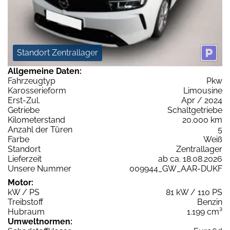
Standort Zentrallager
Allgemeine Daten:
Fahrzeugtyp
Pkw
Karosserieform
Limousine
Erst-Zul.
Apr / 2024
Getriebe
Schaltgetriebe
Kilometerstand
20.000 km
Anzahl der Türen
5
Farbe
Weiß
Standort
Zentrallager
Lieferzeit
ab ca. 18.08.2026
Unsere Nummer
009944_GW_AAR-DUKF
Motor:
kW / PS
81 kW / 110 PS
Treibstoff
Benzin
Hubraum
1.199 cm³
Umweltnormen: