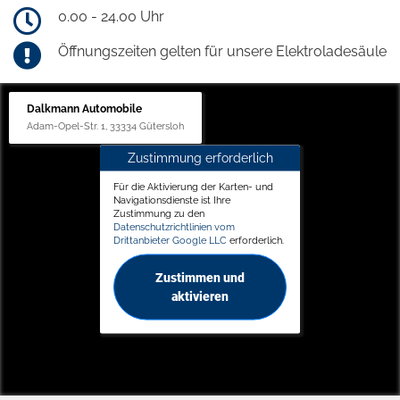
0.00 - 24.00 Uhr
Öffnungszeiten gelten für unsere Elektroladesäule
Dalkmann Automobile
Adam-Opel-Str. 1, 33334 Gütersloh
Zustimmung erforderlich
Für die Aktivierung der Karten- und
Navigationsdienste ist Ihre
Zustimmung zu den
Datenschutzrichtlinien vom
Drittanbieter Google LLC
erforderlich.
Zustimmen und
aktivieren