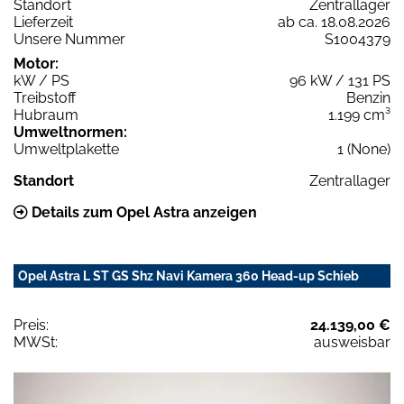
Standort
Zentrallager
Lieferzeit
ab ca. 18.08.2026
Unsere Nummer
S1004379
Motor:
kW / PS
96 kW / 131 PS
Treibstoff
Benzin
Hubraum
1.199 cm³
Umweltnormen:
Umweltplakette
1 (None)
Standort
Zentrallager
Details zum Opel Astra anzeigen
Opel Astra L ST GS Shz Navi Kamera 360 Head-up Schieb
Preis:
24.139,00 €
MWSt:
ausweisbar