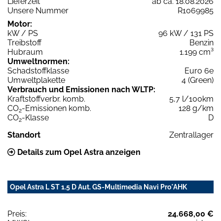
Lieferzeit
ab ca. 18.08.2026
Unsere Nummer
R1069985
Motor:
kW / PS
96 kW / 131 PS
Treibstoff
Benzin
Hubraum
1.199 cm³
Umweltnormen:
Schadstoffklasse
Euro 6e
Umweltplakette
4 (Green)
Verbrauch und Emissionen nach WLTP:
Kraftstoffverbr. komb.
5,7 l/100km
CO
-Emissionen komb.
128 g/km
2
CO
-Klasse
D
2
Standort
Zentrallager
Details zum Opel Astra anzeigen
Opel Astra L ST 1.5 D Aut. GS-Multimedia Navi Pro*AHK
Preis:
24.668,00 €