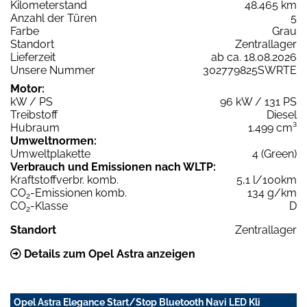
Kilometerstand
48.465 km
Anzahl der Türen
5
Farbe
Grau
Standort
Zentrallager
Lieferzeit
ab ca. 18.08.2026
Unsere Nummer
302779825SWRTE
Motor:
kW / PS
96 kW / 131 PS
Treibstoff
Diesel
Hubraum
1.499 cm³
Umweltnormen:
Umweltplakette
4 (Green)
Verbrauch und Emissionen nach WLTP:
Kraftstoffverbr. komb.
5,1 l/100km
CO
-Emissionen komb.
134 g/km
2
CO
-Klasse
D
2
Standort
Zentrallager
Details zum Opel Astra anzeigen
Opel Astra Elegance Start/Stop Bluetooth Navi LED Kli