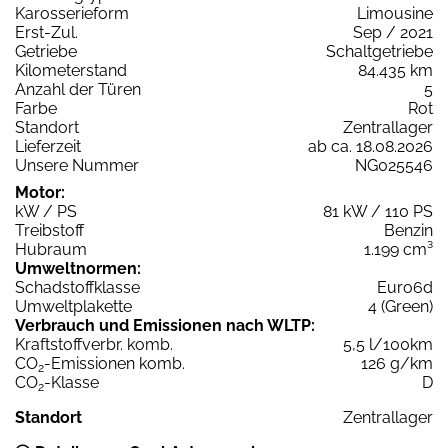
Karosserieform
Limousine
Erst-Zul.
Sep / 2021
Getriebe
Schaltgetriebe
Kilometerstand
84.435 km
Anzahl der Türen
5
Farbe
Rot
Standort
Zentrallager
Lieferzeit
ab ca. 18.08.2026
Unsere Nummer
NG025546
Motor:
kW / PS
81 kW / 110 PS
Treibstoff
Benzin
Hubraum
1.199 cm³
Umweltnormen:
Schadstoffklasse
Euro6d
Umweltplakette
4 (Green)
Verbrauch und Emissionen nach WLTP:
Kraftstoffverbr. komb.
5,5 l/100km
CO
-Emissionen komb.
126 g/km
2
CO
-Klasse
D
2
Standort
Zentrallager