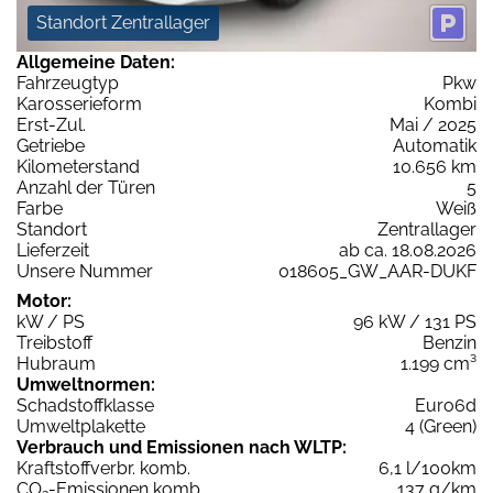
Standort Zentrallager
Allgemeine Daten:
Fahrzeugtyp
Pkw
Karosserieform
Kombi
Erst-Zul.
Mai / 2025
Getriebe
Automatik
Kilometerstand
10.656 km
Anzahl der Türen
5
Farbe
Weiß
Standort
Zentrallager
Lieferzeit
ab ca. 18.08.2026
Unsere Nummer
018605_GW_AAR-DUKF
Motor:
kW / PS
96 kW / 131 PS
Treibstoff
Benzin
Hubraum
1.199 cm³
Umweltnormen:
Schadstoffklasse
Euro6d
Umweltplakette
4 (Green)
Verbrauch und Emissionen nach WLTP:
Kraftstoffverbr. komb.
6,1 l/100km
CO
-Emissionen komb.
137 g/km