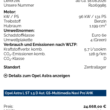
Lieferzeit
ab ca. 18.08.2026
Unsere Nummer
R1069985
Motor:
kW / PS
96 kW / 131 PS
Treibstoff
Benzin
Hubraum
1.199 cm³
Umweltnormen:
Schadstoffklasse
Euro 6e
Umweltplakette
4 (Green)
Verbrauch und Emissionen nach WLTP:
Kraftstoffverbr. komb.
5,7 l/100km
CO
-Emissionen komb.
128 g/km
2
CO
-Klasse
D
2
Standort
Zentrallager
Details zum Opel Astra anzeigen
Opel Astra L ST 1.5 D Aut. GS-Multimedia Navi Pro*AHK
Preis:
24.668,00 €