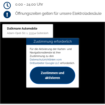
0.00 - 24.00 Uhr
Öffnungszeiten gelten für unsere Elektroladesäule
Dalkmann Automobile
Adam-Opel-Str. 1, 33334 Gütersloh
Zustimmung erforderlich
Für die Aktivierung der Karten- und
Navigationsdienste ist Ihre
Zustimmung zu den
Datenschutzrichtlinien vom
Drittanbieter Google LLC
erforderlich.
Zustimmen und
aktivieren