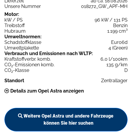
Lieferzeit
ab ca. 18.08.2026
Unsere Nummer
018272_GW_APF-MH
Motor:
kW / PS
96 kW / 131 PS
Treibstoff
Benzin
Hubraum
1.199 cm³
Umweltnormen:
Schadstoffklasse
Euro6d
Umweltplakette
4 (Green)
Verbrauch und Emissionen nach WLTP:
Kraftstoffverbr. komb.
6,0 l/100km
CO
-Emissionen komb.
135 g/km
2
CO
-Klasse
D
2
Standort
Zentrallager
Details zum Opel Astra anzeigen
Weitere Opel Astra und andere Fahrzeuge
können Sie hier suchen