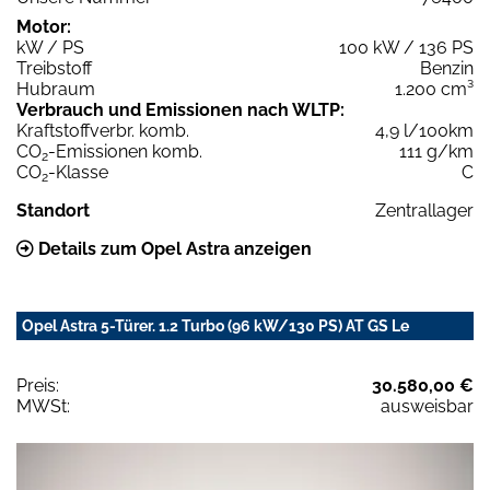
Motor:
kW / PS
100 kW / 136 PS
Treibstoff
Benzin
Hubraum
1.200 cm³
Verbrauch und Emissionen nach WLTP:
Kraftstoffverbr. komb.
4,9 l/100km
CO
-Emissionen komb.
111 g/km
2
CO
-Klasse
C
2
Standort
Zentrallager
Details zum Opel Astra anzeigen
Opel Astra 5-Türer. 1.2 Turbo (96 kW/130 PS) AT GS Le
Preis:
30.580,00 €
MWSt:
ausweisbar