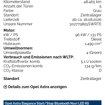
Kilometerstand
48.465 km
Anzahl der Türen
5
Farbe
Grau
Standort
Zentrallager
Lieferzeit
ab ca. 18.08.2026
Unsere Nummer
302779825SWRTE
Motor:
kW / PS
96 kW / 131 PS
Treibstoff
Diesel
Hubraum
1.499 cm³
Umweltnormen:
Umweltplakette
4 (Green)
Verbrauch und Emissionen nach WLTP:
Kraftstoffverbr. komb.
5,1 l/100km
CO
-Emissionen komb.
134 g/km
2
CO
-Klasse
D
2
Standort
Zentrallager
Details zum Opel Astra anzeigen
Opel Astra Elegance Start/Stop Bluetooth Navi LED Kli