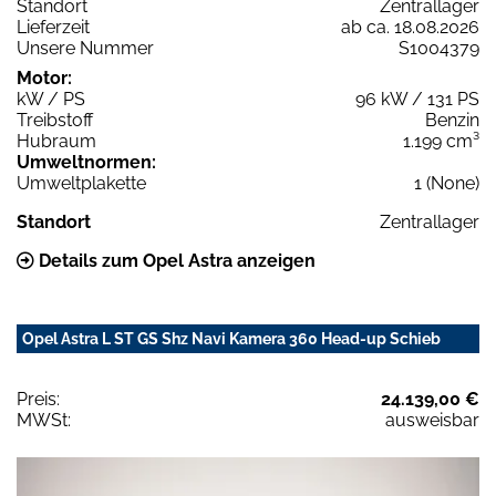
Standort
Zentrallager
Lieferzeit
ab ca. 18.08.2026
Unsere Nummer
S1004379
Motor:
kW / PS
96 kW / 131 PS
Treibstoff
Benzin
Hubraum
1.199 cm³
Umweltnormen:
Umweltplakette
1 (None)
Standort
Zentrallager
Details zum Opel Astra anzeigen
Opel Astra L ST GS Shz Navi Kamera 360 Head-up Schieb
Preis:
24.139,00 €
MWSt:
ausweisbar