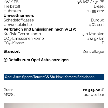
kW / PS
96 kW / 131 PS
Treibstoff
Diesel
Hubraum
1.499 cm³
Umweltnormen:
Schadstoffklasse
Euro6d
Umweltplakette
4 (Green)
Verbrauch und Emissionen nach WLTP:
Kraftstoffverbr. komb.
5,0 l/100km
CO
-Emissionen komb.
132 g/km
2
CO
-Klasse
D
2
Standort
Zentrallager
Details zum Opel Astra anzeigen
Opel Astra Sports Tourer GS Shz Navi Kamera Schiebeda
Preis:
20.919,00 €
MWSt:
ausweisbar