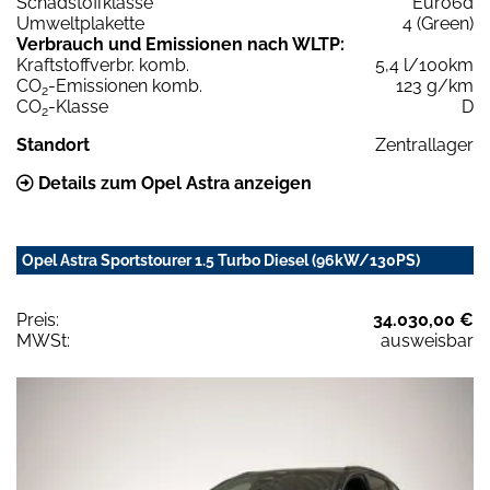
Schadstoffklasse
Euro6d
Umweltplakette
4 (Green)
Verbrauch und Emissionen nach WLTP:
Kraftstoffverbr. komb.
5,4 l/100km
CO
-Emissionen komb.
123 g/km
2
CO
-Klasse
D
2
Standort
Zentrallager
Details zum Opel Astra anzeigen
Opel Astra Sportstourer 1.5 Turbo Diesel (96kW/130PS)
Preis:
34.030,00 €
MWSt:
ausweisbar