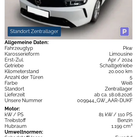
Standort Zentrallager
Allgemeine Daten:
Fahrzeugtyp
Pkw
Karosserieform
Limousine
Erst-Zul.
Apr / 2024
Getriebe
Schaltgetriebe
Kilometerstand
20.000 km
Anzahl der Türen
5
Farbe
Weiß
Standort
Zentrallager
Lieferzeit
ab ca. 18.08.2026
Unsere Nummer
009944_GW_AAR-DUKF
Motor:
kW / PS
81 kW / 110 PS
Treibstoff
Benzin
Hubraum
1.199 cm³
Umweltnormen: