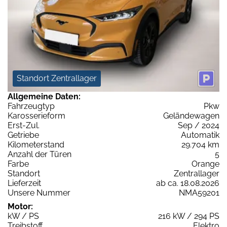
Standort Zentrallager
Allgemeine Daten:
Fahrzeugtyp
Pkw
Karosserieform
Geländewagen
Erst-Zul.
Sep / 2024
Getriebe
Automatik
Kilometerstand
29.704 km
Anzahl der Türen
5
Farbe
Orange
Standort
Zentrallager
Lieferzeit
ab ca. 18.08.2026
Unsere Nummer
NMA59201
Motor:
kW / PS
216 kW / 294 PS
Treibstoff
Elektro