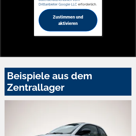
Drittanbieter Google LLC
erforderlich.
Zustimmen und
aktivieren
Beispiele aus dem
Zentrallager