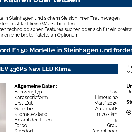
e in Steinhagen und sichern Sie sich Ihren Traumwagen.
len lässt fast keine Wünsche offen.
en technologischen Features suchen oder sich für ein preiswe
hnen eine breite Palette an Optionen.
rd F 150 Modelle in Steinhagen und forder
Pr
FHEV 436PS Navi LED Klima
M
Allgemeine Daten:
U
Fahrzeugtyp
Pkw
Um
Karosserieform
Limousine
St
Erst-Zul.
Mai / 2025
Getriebe
Automatik
Kilometerstand
11.767 km
Anzahl der Türen
5
Farbe
Grau
Standort
Zentrallager