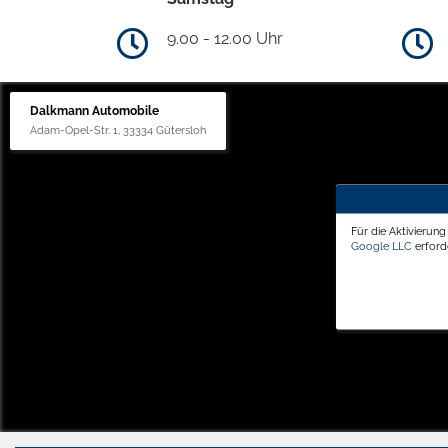
9.00 - 12.00 Uhr
Dalkmann Automobile
Adam-Opel-Str. 1, 33334 Gütersloh
Für die Aktivierun
Google LLC
erforde