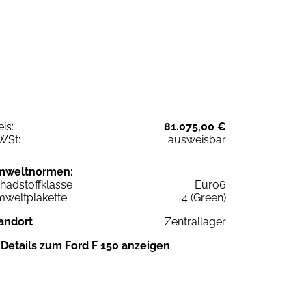
eis:
81.075,00 €
WSt:
ausweisbar
mweltnormen:
hadstoffklasse
Euro6
weltplakette
4 (Green)
andort
Zentrallager
Details zum Ford F 150 anzeigen