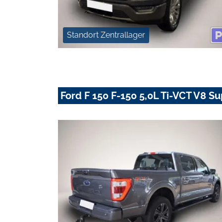
Standort Zentrallager
Ford F 150 F-150 5,0L Ti-VCT V8 S