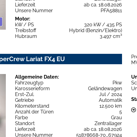
Lieferzeit
ab ca. 18.08.2026
Unsere Nummer
PFA58811
Motor:
kW / PS
320 kW / 435 PS
Treibstoff
Hybrid (Benzin/Elektro)
Hubraum
3.497 cm³
Pr
uperCrew Lariat FX4 EU
M
Allgemeine Daten:
U
Fahrzeugtyp
Pkw
Sc
Karosserieform
Geländewagen
Um
Erst-Zul.
Jul / 2024
St
Getriebe
Automatik
Kilometerstand
12.500 km
Anzahl der Türen
5
Farbe
Grau
Standort
Zentrallager
Lieferzeit
ab ca. 18.08.2026
Unsere Nummer
51878668-70_67924