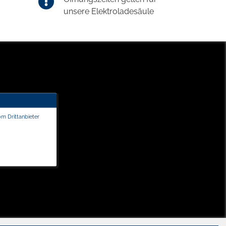
unsere Elektroladesäule
om Drittanbieter