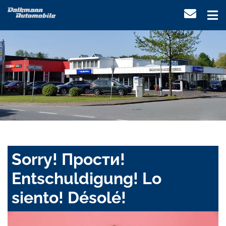
Sorry! Прости!
Entschuldigung! Lo
siento! Désolé!