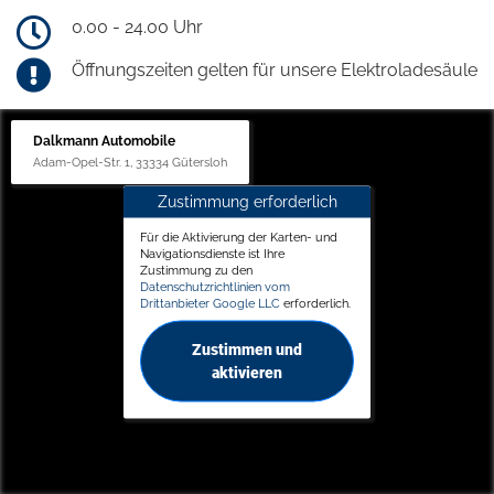
0.00 - 24.00 Uhr
Öffnungszeiten gelten für unsere Elektroladesäule
Dalkmann Automobile
Adam-Opel-Str. 1, 33334 Gütersloh
Zustimmung erforderlich
Für die Aktivierung der Karten- und
Navigationsdienste ist Ihre
Zustimmung zu den
Datenschutzrichtlinien vom
Drittanbieter Google LLC
erforderlich.
Zustimmen und
aktivieren