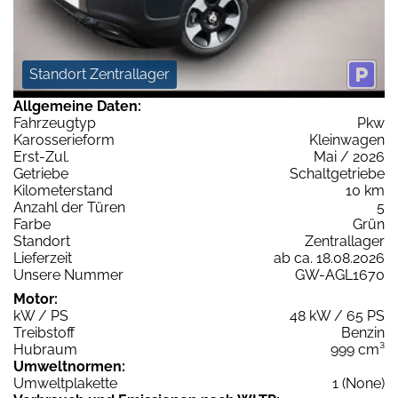
Standort Zentrallager
Allgemeine Daten:
Fahrzeugtyp
Pkw
Karosserieform
Kleinwagen
Erst-Zul.
Mai / 2026
Getriebe
Schaltgetriebe
Kilometerstand
10 km
Anzahl der Türen
5
Farbe
Grün
Standort
Zentrallager
Lieferzeit
ab ca. 18.08.2026
Unsere Nummer
GW-AGL1670
Motor:
kW / PS
48 kW / 65 PS
Treibstoff
Benzin
Hubraum
999 cm³
Umweltnormen:
Umweltplakette
1 (None)