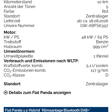
Kilometerstand
10 km
Anzahl der Türen
5
Farbe
Rot
Standort
Zentrallager
Lieferzeit
ab ca. 18.08.2026
Unsere Nummer
GW-ABFS6397
Motor:
kW / PS
48 kW / 65 PS
Treibstoff
Benzin
Hubraum
999 cm³
Umweltnormen:
Umweltplakette
1 (None)
Verbrauch und Emissionen nach WLTP:
Kraftstoffverbr. komb.
5,1 l/100km
CO
-Emissionen komb.
117 g/km
2
CO
-Klasse
D
2
Standort
Zentrallager
Details zum Fiat Panda anzeigen
Fiat Panda 1.0 Hybrid *Klimaanlage Bluetooth DAB+*