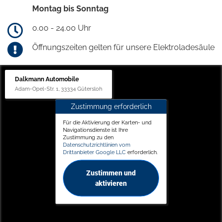
Montag bis Sonntag
0.00 - 24.00 Uhr
Öffnungszeiten gelten für unsere Elektroladesäule
Dalkmann Automobile
Adam-Opel-Str. 1, 33334 Gütersloh
Zustimmung erforderlich
Für die Aktivierung der Karten- und
Navigationsdienste ist Ihre
Zustimmung zu den
Datenschutzrichtlinien vom
Drittanbieter Google LLC
erforderlich.
Zustimmen und
aktivieren