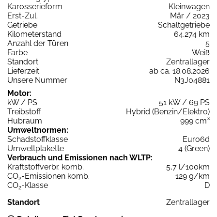
Karosserieform
Kleinwagen
Erst-Zul.
Mär / 2023
Getriebe
Schaltgetriebe
Kilometerstand
64.274 km
Anzahl der Türen
5
Farbe
Weiß
Standort
Zentrallager
Lieferzeit
ab ca. 18.08.2026
Unsere Nummer
N3J04881
Motor:
kW / PS
51 kW / 69 PS
Treibstoff
Hybrid (Benzin/Elektro)
Hubraum
999 cm³
Umweltnormen:
Schadstoffklasse
Euro6d
Umweltplakette
4 (Green)
Verbrauch und Emissionen nach WLTP:
Kraftstoffverbr. komb.
5,7 l/100km
CO
-Emissionen komb.
129 g/km
2
CO
-Klasse
D
2
Standort
Zentrallager