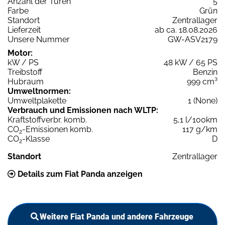
Anzahl der Türen
5
Farbe
Grün
Standort
Zentrallager
Lieferzeit
ab ca. 18.08.2026
Unsere Nummer
GW-ASV2179
Motor:
kW / PS
48 kW / 65 PS
Treibstoff
Benzin
Hubraum
999 cm³
Umweltnormen:
Umweltplakette
1 (None)
Verbrauch und Emissionen nach WLTP:
Kraftstoffverbr. komb.
5,1 l/100km
CO
-Emissionen komb.
117 g/km
2
CO
-Klasse
D
2
Standort
Zentrallager
Details zum Fiat Panda anzeigen
Weitere Fiat Panda und andere Fahrzeuge