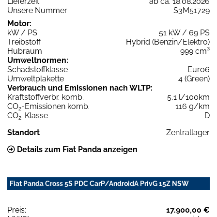
Lieferzeit
ab ca. 18.08.2026
Unsere Nummer
S3M51729
Motor:
kW / PS
51 kW / 69 PS
Treibstoff
Hybrid (Benzin/Elektro)
Hubraum
999 cm³
Umweltnormen:
Schadstoffklasse
Euro6
Umweltplakette
4 (Green)
Verbrauch und Emissionen nach WLTP:
Kraftstoffverbr. komb.
5,1 l/100km
CO
-Emissionen komb.
116 g/km
2
CO
-Klasse
D
2
Standort
Zentrallager
Details zum Fiat Panda anzeigen
Fiat Panda Cross 5S PDC CarP/AndroidA PrivG 15Z NSW
Preis:
17.900,00 €