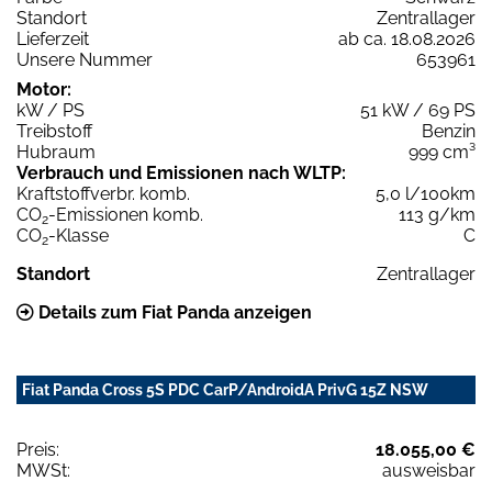
Standort
Zentrallager
Lieferzeit
ab ca. 18.08.2026
Unsere Nummer
653961
Motor:
kW / PS
51 kW / 69 PS
Treibstoff
Benzin
Hubraum
999 cm³
Verbrauch und Emissionen nach WLTP:
Kraftstoffverbr. komb.
5,0 l/100km
CO
-Emissionen komb.
113 g/km
2
CO
-Klasse
C
2
Standort
Zentrallager
Details zum Fiat Panda anzeigen
Fiat Panda Cross 5S PDC CarP/AndroidA PrivG 15Z NSW
Preis:
18.055,00 €
MWSt:
ausweisbar