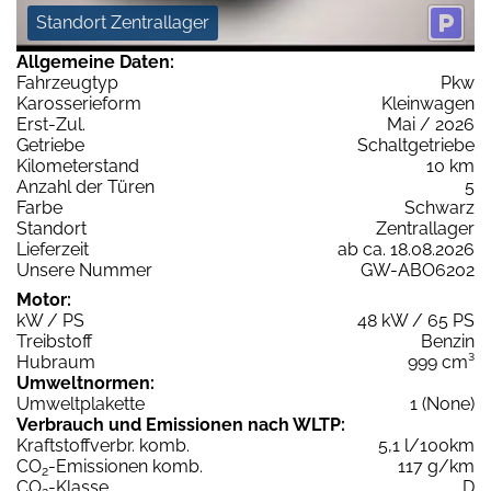
Standort Zentrallager
Allgemeine Daten:
Fahrzeugtyp
Pkw
Karosserieform
Kleinwagen
Erst-Zul.
Mai / 2026
Getriebe
Schaltgetriebe
Kilometerstand
10 km
Anzahl der Türen
5
Farbe
Schwarz
Standort
Zentrallager
Lieferzeit
ab ca. 18.08.2026
Unsere Nummer
GW-ABO6202
Motor:
kW / PS
48 kW / 65 PS
Treibstoff
Benzin
Hubraum
999 cm³
Umweltnormen:
Umweltplakette
1 (None)
Verbrauch und Emissionen nach WLTP:
Kraftstoffverbr. komb.
5,1 l/100km
CO
-Emissionen komb.
117 g/km
2
CO
-Klasse
D