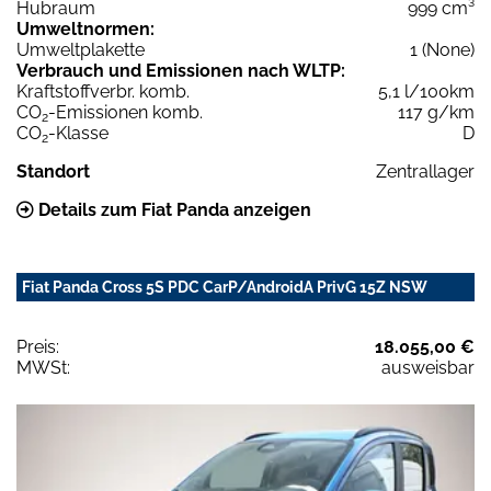
Hubraum
999 cm³
Umweltnormen:
Umweltplakette
1 (None)
Verbrauch und Emissionen nach WLTP:
Kraftstoffverbr. komb.
5,1 l/100km
CO
-Emissionen komb.
117 g/km
2
CO
-Klasse
D
2
Standort
Zentrallager
Details zum Fiat Panda anzeigen
Fiat Panda Cross 5S PDC CarP/AndroidA PrivG 15Z NSW
Preis:
18.055,00 €
MWSt:
ausweisbar