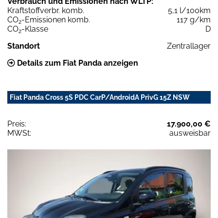
Verbrauch und Emissionen nach WLTP:
Kraftstoffverbr. komb.
5,1 l/100km
CO
-Emissionen komb.
117 g/km
2
CO
-Klasse
D
2
Standort
Zentrallager
Details zum Fiat Panda anzeigen
Fiat Panda Cross 5S PDC CarP/AndroidA PrivG 15Z NSW
Preis:
17.900,00 €
MWSt:
ausweisbar