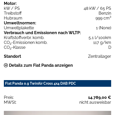
Motor:
kW / PS
48 kW / 65 PS
Treibstoff
Benzin
Hubraum
999 cm³
Umweltnormen:
Umweltplakette
1 (None)
Verbrauch und Emissionen nach WLTP:
Kraftstoffverbr. komb.
5,1 l/100km
CO
-Emissionen komb.
117 g/km
2
CO
-Klasse
D
2
Standort
Zentrallager
Details zum Fiat Panda anzeigen
Fiat Panda 0.9 TwinAir Cross 4x4 DAB PDC
Preis:
14.789,00 €
MWSt:
nicht ausweisbar