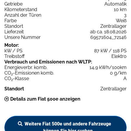
Getriebe
Automatik
Kilometerstand
10 km
Anzahl der Türen
3
Farbe
Weiß
Standort
Zentrallager
Lieferzeit
ab ca. 18.08.2026
Unsere Nummer
69571604_72146
Motor:
kW / PS
87 kW / 118 PS
Treibstoff
Elektro
Verbrauch und Emissionen nach WLTP:
Energieverbr. komb.
14,9 kWh/100km
CO
-Emissionen komb.
0 g/km
2
CO
-Klasse
A
2
Standort
Zentrallager
Details zum Fiat 500e anzeigen
Weitere Fiat 500e und andere Fahrzeuge
können Sie hier suchen