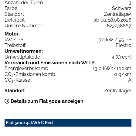
Anzahl der Türen
3
Farbe
Schwarz
Standort
Zentrallager
Lieferzeit
ab ca. 18.08.2026
Unsere Nummer
823238667
Motor:
kW / PS
70 kW / 95 PS
Treibstoff
Elektro
Umweltnormen:
Umweltplakette
4 (Green)
Verbrauch und Emissionen nach WLTP:
Energieverbr. komb.
13,0 kWh/100km
CO
-Emissionen komb.
0 g/km
2
CO
-Klasse
A
2
Standort
Zentrallager
Details zum Fiat 500e anzeigen
Fiat 500e 42kWh C Red