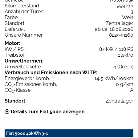
Kilometerstand
999 km
Anzahl der Türen
3
Farbe
Weiß
Standort
Zentrallager
Lieferzeit
ab ca. 18.08.2026
Unsere Nummer
822999160
Motor:
kW / PS
87 kW / 118 PS
Treibstoff
Elektro
Umweltnormen:
Umweltplakette
4 (Green)
Verbrauch und Emissionen nach WLTP:
Energieverbr. komb.
14,5 kWh/100km
CO
-Emissionen komb.
0 g/km
2
CO
-Klasse
A
2
Standort
Zentrallager
Details zum Fiat 500e anzeigen
Fiat 500e 42kWh 3+1