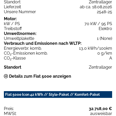
Standort
Zentrallager
Lieferzeit
ab ca. 18.08.2026
Unsere Nummer
2548-25
Motor:
kW / PS
70 kW / 95 PS
Treibstoff
Elektro
Umweltnormen:
Umweltplakette
1 (None)
Verbrauch und Emissionen nach WLTP:
Energieverbr. komb.
13,0 kWh/100km
CO
-Emissionen komb.
0 g/km
2
CO
-Klasse
A
2
Standort
Zentrallager
Details zum Fiat 500e anzeigen
Fiat 500e Icon 42 kWh // Style-Paket // Komfort-Paket
Preis:
32.718,00 €
MWSt:
ausweisbar