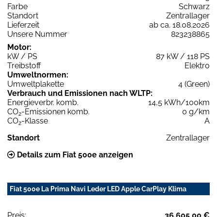
Farbe
Schwarz
Standort
Zentrallager
Lieferzeit
ab ca. 18.08.2026
Unsere Nummer
823238865
Motor:
kW / PS
87 kW / 118 PS
Treibstoff
Elektro
Umweltnormen:
Umweltplakette
4 (Green)
Verbrauch und Emissionen nach WLTP:
Energieverbr. komb.
14,5 kWh/100km
CO
-Emissionen komb.
0 g/km
2
CO
-Klasse
A
2
Standort
Zentrallager
Details zum Fiat 500e anzeigen
Fiat 500e La Prima Navi Leder LED Apple CarPlay Klima
Preis:
36.605,00 €