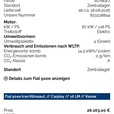
Farbe
Schwarz
Standort
Zentrallager
Lieferzeit
ab ca. 18.08.2026
Unsere Nummer
823238844
Motor:
kW / PS
87 kW / 118 PS
Treibstoff
Elektro
Umweltnormen:
Umweltplakette
4 (Green)
Verbrauch und Emissionen nach WLTP:
Energieverbr. komb.
14,5 kWh/100km
CO
-Emissionen komb.
0 g/km
2
CO
-Klasse
A
2
Standort
Zentrallager
Details zum Fiat 500e anzeigen
Fiat 500e Icon Klimaaut. // Carplay // 16 LM // Kamer
Preis:
26.163,00 €