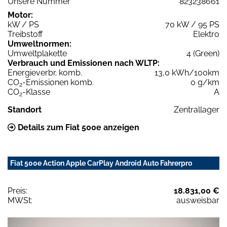
Unsere Nummer
823238661
Motor:
kW / PS
70 kW / 95 PS
Treibstoff
Elektro
Umweltnormen:
Umweltplakette
4 (Green)
Verbrauch und Emissionen nach WLTP:
Energieverbr. komb.
13,0 kWh/100km
CO
-Emissionen komb.
0 g/km
2
CO
-Klasse
A
2
Standort
Zentrallager
Details zum Fiat 500e anzeigen
Fiat 500e Action Apple CarPlay Android Auto Fahrerpro
Preis:
18.831,00 €
MWSt:
ausweisbar