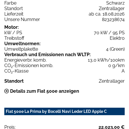
Farbe
Schwarz
Standort
Zentrallager
Lieferzeit
ab ca. 18.08.2026
Unsere Nummer
823238674
Motor:
kW / PS
70 kW / 95 PS
Treibstoff
Elektro
Umweltnormen:
Umweltplakette
4 (Green)
Verbrauch und Emissionen nach WLTP:
Energieverbr. komb.
13,0 kWh/100km
CO
-Emissionen komb.
0 g/km
2
CO
-Klasse
A
2
Standort
Zentrallager
Details zum Fiat 500e anzeigen
Fiat 500e La Prima by Bocelli Navi Leder LED Apple C
Preis:
22.023,00 €