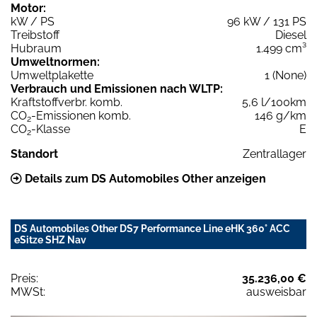
Motor:
kW / PS
96 kW / 131 PS
Treibstoff
Diesel
Hubraum
1.499 cm³
Umweltnormen:
Umweltplakette
1 (None)
Verbrauch und Emissionen nach WLTP:
Kraftstoffverbr. komb.
5,6 l/100km
CO
-Emissionen komb.
146 g/km
2
CO
-Klasse
E
2
Standort
Zentrallager
Details zum DS Automobiles Other anzeigen
DS Automobiles Other DS7 Performance Line eHK 360° ACC
eSitze SHZ Nav
Preis:
35.236,00 €
MWSt:
ausweisbar