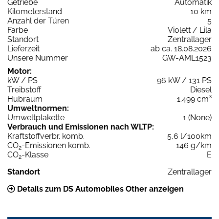
Getriebe
Automatik
Kilometerstand
10 km
Anzahl der Türen
5
Farbe
Violett / Lila
Standort
Zentrallager
Lieferzeit
ab ca. 18.08.2026
Unsere Nummer
GW-AML1523
Motor:
kW / PS
96 kW / 131 PS
Treibstoff
Diesel
Hubraum
1.499 cm³
Umweltnormen:
Umweltplakette
1 (None)
Verbrauch und Emissionen nach WLTP:
Kraftstoffverbr. komb.
5,6 l/100km
CO
-Emissionen komb.
146 g/km
2
CO
-Klasse
E
2
Standort
Zentrallager
Details zum DS Automobiles Other anzeigen