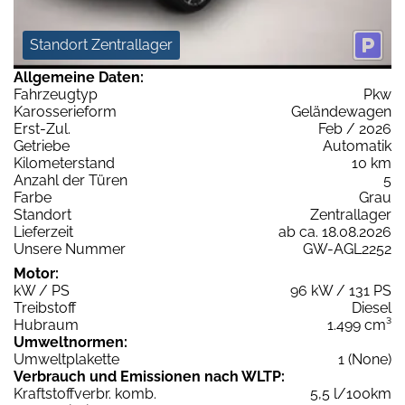
Standort Zentrallager
Allgemeine Daten:
Fahrzeugtyp
Pkw
Karosserieform
Geländewagen
Erst-Zul.
Feb / 2026
Getriebe
Automatik
Kilometerstand
10 km
Anzahl der Türen
5
Farbe
Grau
Standort
Zentrallager
Lieferzeit
ab ca. 18.08.2026
Unsere Nummer
GW-AGL2252
Motor:
kW / PS
96 kW / 131 PS
Treibstoff
Diesel
Hubraum
1.499 cm³
Umweltnormen:
Umweltplakette
1 (None)
Verbrauch und Emissionen nach WLTP:
Kraftstoffverbr. komb.
5,5 l/100km