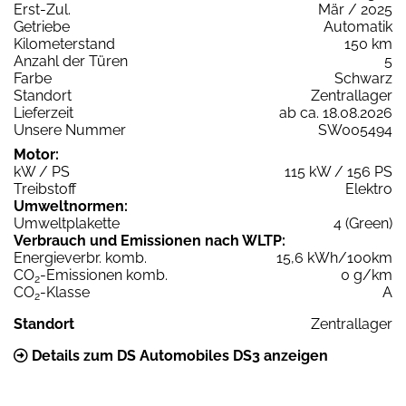
Erst-Zul.
Mär / 2025
Getriebe
Automatik
Kilometerstand
150 km
Anzahl der Türen
5
Farbe
Schwarz
Standort
Zentrallager
Lieferzeit
ab ca. 18.08.2026
Unsere Nummer
SW005494
Motor:
kW / PS
115 kW / 156 PS
Treibstoff
Elektro
Umweltnormen:
Umweltplakette
4 (Green)
Verbrauch und Emissionen nach WLTP:
Energieverbr. komb.
15,6 kWh/100km
CO
-Emissionen komb.
0 g/km
2
CO
-Klasse
A
2
Standort
Zentrallager
Details zum DS Automobiles DS3 anzeigen