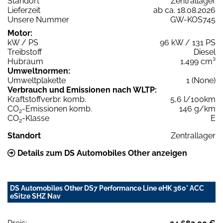
Standort
Zentrallager
Lieferzeit
ab ca. 18.08.2026
Unsere Nummer
GW-KOS745
Motor:
kW / PS
96 kW / 131 PS
Treibstoff
Diesel
Hubraum
1.499 cm³
Umweltnormen:
Umweltplakette
1 (None)
Verbrauch und Emissionen nach WLTP:
Kraftstoffverbr. komb.
5,6 l/100km
CO
-Emissionen komb.
146 g/km
2
CO
-Klasse
E
2
Standort
Zentrallager
Details zum DS Automobiles Other anzeigen
DS Automobiles Other DS7 Performance Line eHK 360° ACC
eSitze SHZ Nav