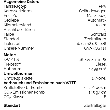
Allgemeine Daten:
Fahrzeugtyp
Pkw
Karosserieform
Geländewagen
Erst-Zul.
Mai / 2025
Getriebe
Automatik
Kilometerstand
10 km
Anzahl der Türen
5
Farbe
Schwarz
Standort
Zentrallager
Lieferzeit
ab ca. 18.08.2026
Unsere Nummer
GW-KOS414
Motor:
kW / PS
96 kW / 131 PS
Treibstoff
Diesel
Hubraum
1.499 cm³
Umweltnormen:
Umweltplakette
1 (None)
Verbrauch und Emissionen nach WLTP:
Kraftstoffverbr. komb.
5,5 l/100km
CO
-Emissionen komb.
145 g/km
2
CO
-Klasse
E
2
Standort
Zentrallager