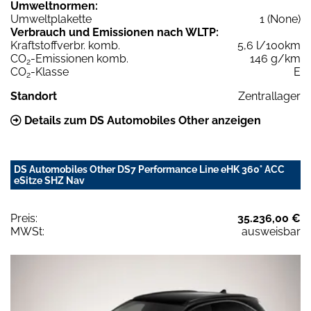
Umweltnormen:
Umweltplakette
1 (None)
Verbrauch und Emissionen nach WLTP:
Kraftstoffverbr. komb.
5,6 l/100km
CO
-Emissionen komb.
146 g/km
2
CO
-Klasse
E
2
Standort
Zentrallager
Details zum DS Automobiles Other anzeigen
DS Automobiles Other DS7 Performance Line eHK 360° ACC
eSitze SHZ Nav
Preis:
35.236,00 €
MWSt:
ausweisbar