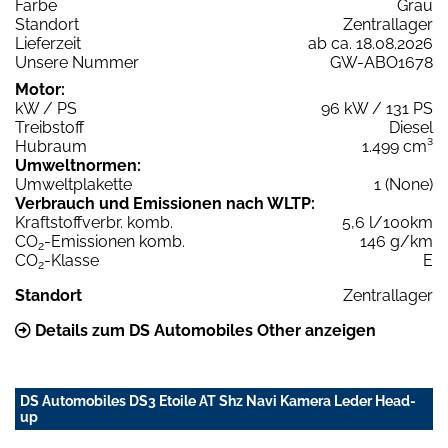
Farbe
Grau
Standort
Zentrallager
Lieferzeit
ab ca. 18.08.2026
Unsere Nummer
GW-ABO1678
Motor:
kW / PS
96 kW / 131 PS
Treibstoff
Diesel
Hubraum
1.499 cm³
Umweltnormen:
Umweltplakette
1 (None)
Verbrauch und Emissionen nach WLTP:
Kraftstoffverbr. komb.
5,6 l/100km
CO
-Emissionen komb.
146 g/km
2
CO
-Klasse
E
2
Standort
Zentrallager
Details zum DS Automobiles Other anzeigen
DS Automobiles DS3 Etoile AT Shz Navi Kamera Leder Head-
up