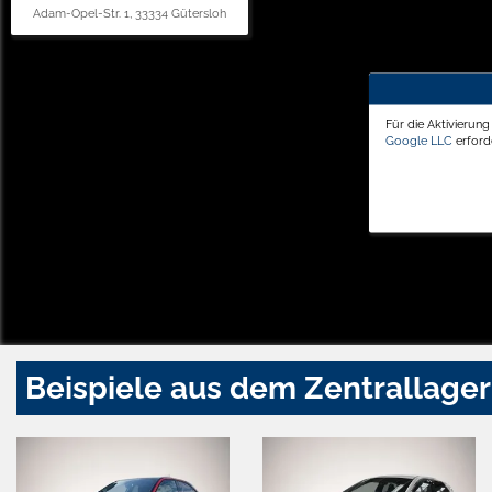
Adam-Opel-Str. 1, 33334 Gütersloh
Für die Aktivierun
Google LLC
erforde
Beispiele aus dem Zentrallager