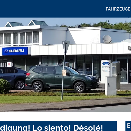
FAHRZEUGE
E
digung! Lo siento! Désolé!