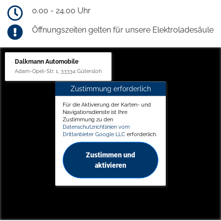
0.00 - 24.00 Uhr
Öffnungszeiten gelten für unsere Elektroladesäule
Dalkmann Automobile
Adam-Opel-Str. 1, 33334 Gütersloh
Zustimmung erforderlich
Für die Aktivierung der Karten- und
Navigationsdienste ist Ihre
Zustimmung zu den
Datenschutzrichtlinien vom
Drittanbieter Google LLC
erforderlich.
Zustimmen und
aktivieren