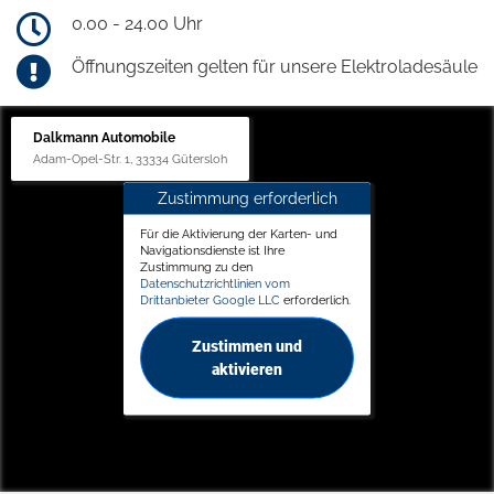
0.00 - 24.00 Uhr
Öffnungszeiten gelten für unsere Elektroladesäule
Dalkmann Automobile
Adam-Opel-Str. 1, 33334 Gütersloh
Zustimmung erforderlich
Für die Aktivierung der Karten- und
Navigationsdienste ist Ihre
Zustimmung zu den
Datenschutzrichtlinien vom
Drittanbieter Google LLC
erforderlich.
Zustimmen und
aktivieren