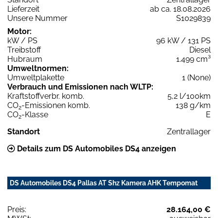
Lieferzeit
ab ca. 18.08.2026
Unsere Nummer
S1029839
Motor:
kW / PS
96 kW / 131 PS
Treibstoff
Diesel
Hubraum
1.499 cm³
Umweltnormen:
Umweltplakette
1 (None)
Verbrauch und Emissionen nach WLTP:
Kraftstoffverbr. komb.
5,2 l/100km
CO
-Emissionen komb.
138 g/km
2
CO
-Klasse
E
2
Standort
Zentrallager
Details zum DS Automobiles DS4 anzeigen
DS Automobiles DS4 Pallas AT Shz Kamera AHK Tempomat
Preis:
28.164,00 €