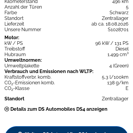
Kilometerstand
496 km
Anzahl der Türen
5
Farbe
Schwarz
Standort
Zentrallager
Lieferzeit
ab ca. 18.08.2026
Unsere Nummer
S1028701
Motor:
kW / PS
96 kW / 131 PS
Treibstoff
Diesel
Hubraum
1.499 cm³
Umweltnormen:
Umweltplakette
4 (Green)
Verbrauch und Emissionen nach WLTP:
Kraftstoffverbr. komb.
5,3 l/100km
CO
-Emissionen komb.
138 g/km
2
CO
-Klasse
E
2
Standort
Zentrallager
Details zum DS Automobiles DS4 anzeigen