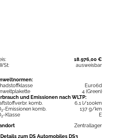
eis:
18.976,00 €
WSt:
ausweisbar
mweltnormen:
hadstoffklasse
Euro6d
weltplakette
4 (Green)
rbrauch und Emissionen nach WLTP:
aftstoffverbr. komb.
6,1 l/100km
O
-Emissionen komb.
137 g/km
2
O
-Klasse
E
2
andort
Zentrallager
Details zum DS Automobiles DS3