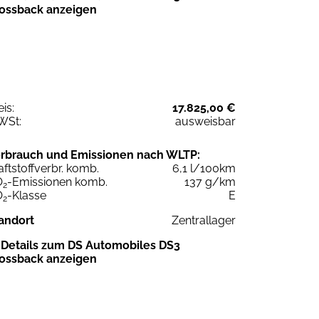
ossback anzeigen
eis:
17.825,00 €
WSt:
ausweisbar
rbrauch und Emissionen nach WLTP:
aftstoffverbr. komb.
6,1 l/100km
O
-Emissionen komb.
137 g/km
2
O
-Klasse
E
2
andort
Zentrallager
Details zum DS Automobiles DS3
ossback anzeigen