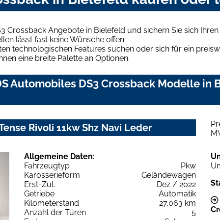
3 Crossback Angebote in Bielefeld und sichern Sie sich Ihr
len lässt fast keine Wünsche offen.
en technologischen Features suchen oder sich für ein preiswe
hnen eine breite Palette an Optionen.
S Automobiles DS3 Crossback Modelle in Bi
Pr
ense Rivoli 11kw Shz Navi Leder
M
Allgemeine Daten:
U
Fahrzeugtyp
Pkw
Um
Karosserieform
Geländewagen
St
Erst-Zul.
Dez / 2022
Getriebe
Automatik
Kilometerstand
27.063 km
Cr
Anzahl der Türen
5