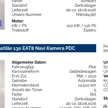
Farbe
Schwarz
Standort
Zentrallager
Lieferzeit
ab ca. 18.08.2026
Unsere Nummer
NW084387
Motor:
kW / PS
100 kW / 136 PS
Treibstoff
Elektro
Pr
stille 130 EAT8 Navi Kamera PDC
M
Allgemeine Daten:
U
Fahrzeugtyp
Pkw
Sc
Karosserieform
Geländewagen
Um
Erst-Zul.
Mär / 2022
Ve
Getriebe
Automatik
Kr
Kilometerstand
14.500 km
C
Anzahl der Türen
5
C
Farbe
Rot
St
Standort
Zentrallager
Lieferzeit
ab ca. 18.08.2026