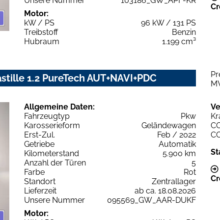
Unsere Nummer
103186_GW_APF-KR
Cr
Motor:
kW / PS
96 kW / 131 PS
Treibstoff
Benzin
Hubraum
1.199 cm³
Pr
stille 1.2 PureTech AUT+NAVI+PDC
M
Allgemeine Daten:
Ve
Fahrzeugtyp
Pkw
Kr
Karosserieform
Geländewagen
C
Erst-Zul.
Feb / 2022
C
Getriebe
Automatik
St
Kilometerstand
5.900 km
Anzahl der Türen
5
Farbe
Rot
Cr
Standort
Zentrallager
Lieferzeit
ab ca. 18.08.2026
Unsere Nummer
095569_GW_AAR-DUKF
Motor: