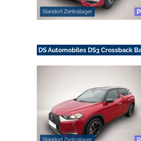
Standort Zentrallager
DS Automobiles DS3 Crossback Ba
Standort Zentrallager