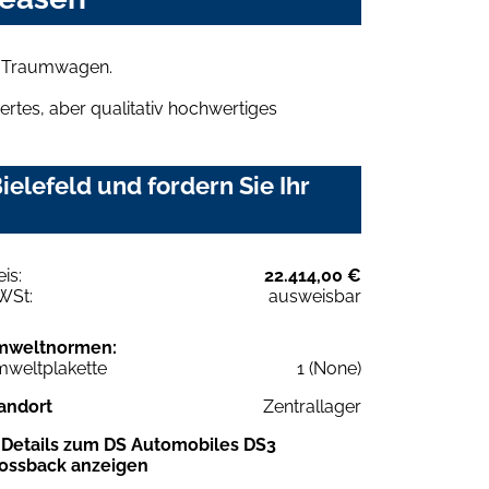
en Traumwagen.
rtes, aber qualitativ hochwertiges
elefeld und fordern Sie Ihr
eis:
22.414,00 €
WSt:
ausweisbar
mweltnormen:
weltplakette
1 (None)
andort
Zentrallager
Details zum DS Automobiles DS3
ossback anzeigen