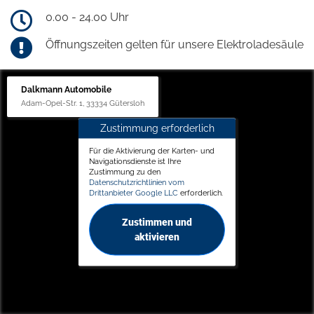
0.00 - 24.00 Uhr
Öffnungszeiten gelten für unsere Elektroladesäule
Dalkmann Automobile
Adam-Opel-Str. 1, 33334 Gütersloh
Zustimmung erforderlich
Für die Aktivierung der Karten- und
Navigationsdienste ist Ihre
Zustimmung zu den
Datenschutzrichtlinien vom
Drittanbieter Google LLC
erforderlich.
Zustimmen und
aktivieren