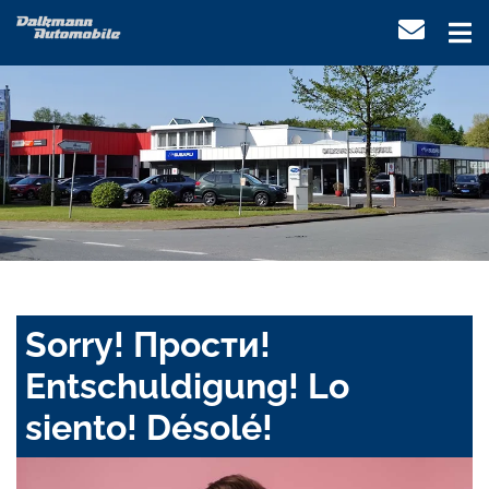
Sorry! Прости!
Entschuldigung! Lo
siento! Désolé!